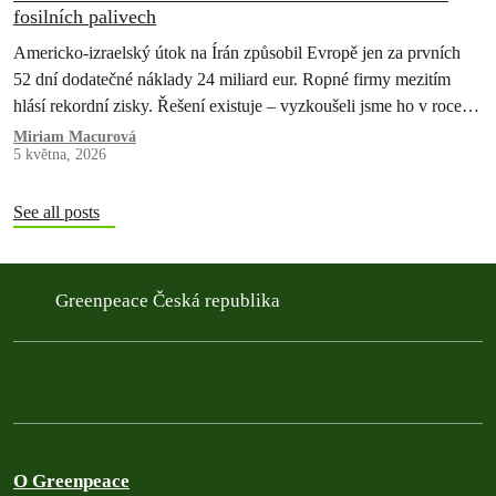
fosilních palivech
Americko-izraelský útok na Írán způsobil Evropě jen za prvních
52 dní dodatečné náklady 24 miliard eur. Ropné firmy mezitím
hlásí rekordní zisky. Řešení existuje – vyzkoušeli jsme ho v roce
2022 a pokazili. Teď máme druhou…
Miriam Macurová
5 května, 2026
See all posts
Greenpeace Česká republika
O Greenpeace