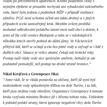
volání po preventivních opatřeních. Kromě podzemní clony s
nejistým efektem se prozatím nechystá ani vybudování zalesněného
valu, které bylo jednou z podmínek MŽP v případě realizace
záměru. PGE není ochotna učinit ani takto drobný a v jiných
případech zcela samozřejmý krok. Mezitím ovšem probíhá
mohutné odlesňování polského území mezi naší obcí a dolem, k
zemi už šla celá vesnice Bialopole a nám se v následujících
několika letech otevře pohled do důlní jámy. Ve Václavicích
přibývá lidí, kteří se ocitají zcela bez pitné vody a ozývají se i lidé z
dalších obcí. Situace je velice akutní, čekají nás kritické roky.
Postup naší vlády vede sice správným směrem, bohužel je ale
podstatně pomalejší, než postup na druhé straně hranice.“
Nikol Krejčová z Greenpeace říká:
“Jsme rádi, že se vláda postavila za občany, kteří již nyní trpí
nedostatkem vody způsobeným těžbou na dole Turów, i za lidi,
kteří jsou ztrátou vody ohroženi. Organizace Greenpeace k tomuto
kroku vyzývala ministra Brabce již v březnu tohoto roku. Vzhledem
k jednání polské strany, která ignoruje negativní vlivy dolu Turów