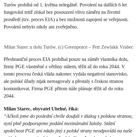
Turów probíhá od 1. května nelegálně. Povolení na dalších 6 let
fungování totiž získal bez posouzení vlivu záměru na životní
prostředí (tzv. proces EIA) a bez možnosti zapojení se veřejnosti.
Povolení nebylo nikdy ani zveřejněno.
Milan Starec u dolu Turów. (c) Greenpeace – Petr Zewlakk Vrabec
Přeshraniční proces EIA probíhal pouze na záměr vlastníka dolu,
firmy PGE vlastněné z většiny státem, těžit až do roku 2044. V
tomto procesu česká vláda nakonec vydala negativní stanovisko,
ale polské úřady nijak nereagovaly a přestaly s českou stranou
komunikovat. Firma PGE přitom stále plánuje těžit až do roku
2044.
Milan Starec, obyvatel Uhelné, říká:
“Ačkoli jsme do poslední chvíle doufali v dialog s polskou stranou,
nyní plně podporujeme podání mezinárodní žaloby. Státní
společnost PGE ani nikdo jiný z polské strany neodpovídá na naše