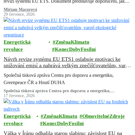
revizi systému EU ETS. Dokument představuje doporučení, jak
zachovat a posílit systém…
Miriam Macurová
29 července, 2026
Energetická
ZměnaKlimatu
revoluce
KonecDobyFosilní
Návrh revize systému EU ETS1 oslabuje motivaci ke
snižování emisí a nahrává velkým znečišťovatelům, varují
ekologické organizace
Společná tisková zpráva Centra pro dopravu a energetiku,
Greenpeace ČR a Hnutí DUHA
Společná tisková zpráva Centra pro dopravu a energetiku,
Greenpeace ČR a Hnutí DUHA
17 července, 2026
Energetická
ZměnaKlimatu
ObnovitelnéZdroje
revoluce
KonecDobyFosilní
Válka v Íránu odhalila starou slabinu: závislost EU na