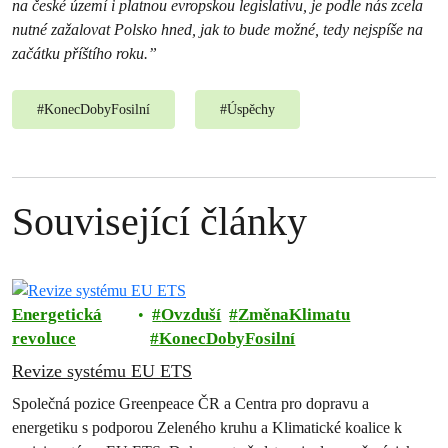
na české území i platnou evropskou legislativu, je podle nás zcela
nutné zažalovat Polsko hned, jak to bude možné, tedy nejspíše na
začátku příštího roku.”
#
KonecDobyFosilní
#
Úspěchy
Související články
Energetická
Ovzduší
ZměnaKlimatu
revoluce
KonecDobyFosilní
Revize systému EU ETS
Společná pozice Greenpeace ČR a Centra pro dopravu a
energetiku s podporou Zeleného kruhu a Klimatické koalice k