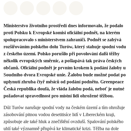
Sdílet na Whatsapp
Sdílet na Facebook
Sdílet na Twitter
Sdílet Email
Share on Bluesky
Ministerstvo životního prostředí dnes informovalo, že podalo
proti Polsku k Evropské komisi oficiální podnět, na kterém
spolupracovalo s ministerstvem zahraničí. Podnět se zabývá
rozšiřováním polského dolu Turów, který stahuje spodní vodu
z českého území. Polsko porušilo při povolování další těžby
několik evropských směrnic, a pošlapává tak práva českých
občanů. Oficiální podnět je prvním krokem k podání žaloby u
Soudního dvora Evropské unie. Žalobu bude možné podat po
uplynutí zhruba čtyř měsíců od podání podnětu. Greenpeace
Česká republika doufá, že vláda žalobu podá, neboť je nutné
požadovat spravedlnost pro místní lidi ohrožené těžbou.
Důl Turów narušuje spodní vody na českém území a tím ohrožuje
zásobování pitnou vodou desetitisíce lidí v Libereckém kraji,
způsobuje ale také hluk a znečištění ovzduší. Spalování polského
uhlí také významně přispívá ke klimatické krizi. Těžba na dole