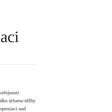
aci
veřejnosti
edku útlumu těžby
ompenzací nad