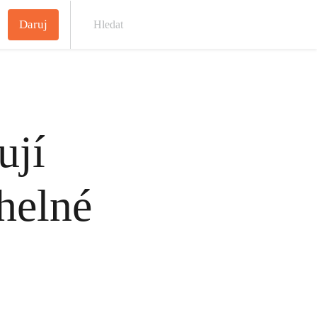
Daruj
Hled
ují
helné