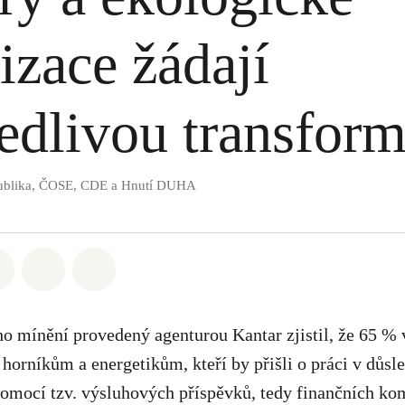
izace žádají
edlivou transform
publika, ČOSE, CDE a Hnutí DUHA
atsapp
 na Facebook
Sdílet na Twitter
Sdílet Email
Share on Bluesky
 mínění provedený agenturou Kantar zjistil, že 65 % 
orníkům a energetikům, kteří by přišli o práci v důsl
 pomocí tzv. výsluhových příspěvků, tedy finančních k