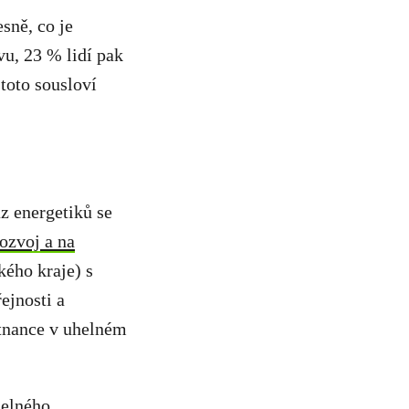
sně, co je
vu, 23 % lidí pak
 toto sousloví
 energetiků se
rozvoj a na
ého kraje) s
ejnosti a
tnance v uhelném
delného