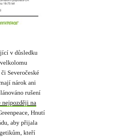
ící v důsledku
o velkolomu
 či Severočeské
mají nárok ani
plánováno rušení
 nejpozději na
Greenpeace, Hnutí
u, aby přijala
getikům, kteří