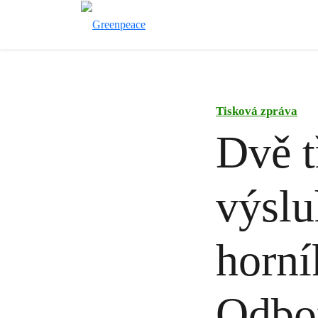
Tisková zpráva
Dvě t
výslu
horní
Odbor