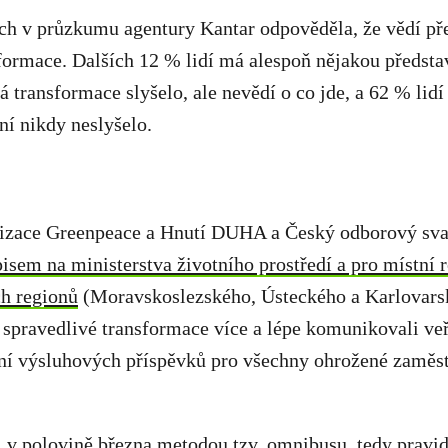
ch v průzkumu agentury Kantar odpověděla, že vědí pře
formace. Dalších 12 % lidí má alespoň nějakou předsta
á transformace slyšelo, ale nevědí o co jde, a 62 % lidí
ní nikdy neslyšelo.
izace Greenpeace a Hnutí DUHA a Český odborový svaz
pisem na ministerstva životního prostředí a pro místní 
h regionů
(Moravskoslezského, Ústeckého a Karlovarsk
 spravedlivé transformace více a lépe komunikovali veř
ení výsluhových příspěvků pro všechny ohrožené zaměs
 v polovině března metodou tzv. omnibusu, tedy pravi