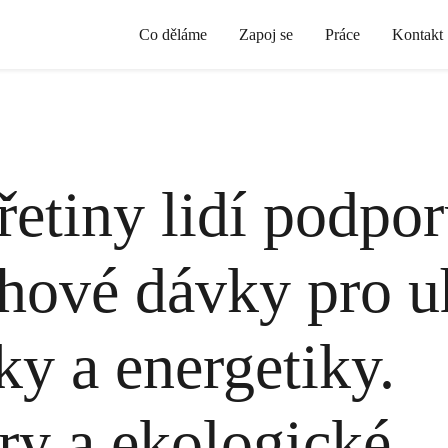
Co děláme
Zapoj se
Práce
Kontakt
řetiny lidí podpor
hové dávky pro u
ky a energetiky.
y a ekologické