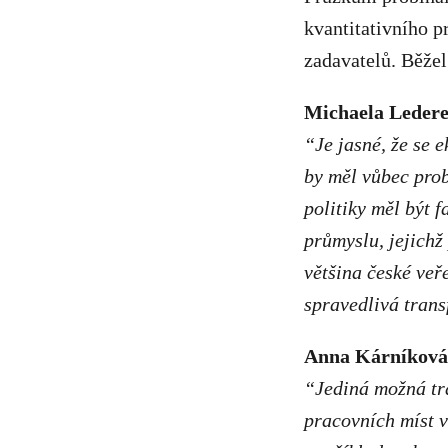
kvantitativního p
zadavatelů. Běžel
Michaela Ledere
“Je jasné, že se 
by měl vůbec prob
politiky měl být 
průmyslu, jejichž 
většina české veř
spravedlivá tran
Anna Kárníková,
“Jediná možná tr
pracovních míst v