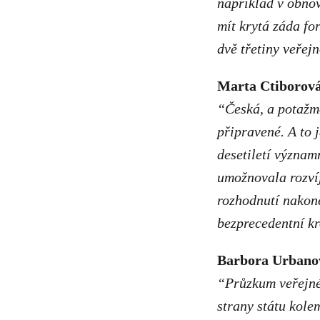
například v obnov
mít krytá záda fo
dvě třetiny veřej
Marta Ctiborová
“Česká, a potažmo
připravené. A to 
desetiletí význam
umožnovala rozvíj
rozhodnutí nakon
bezprecedentní k
Barbora Urbanov
“Průzkum veřejné
strany státu kole