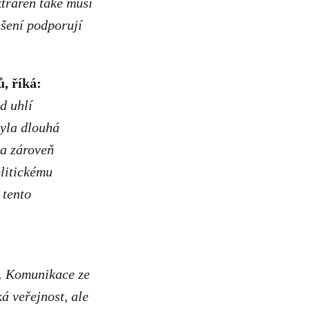
ktráren také musí
ešení podporují
, říká:
d uhlí
byla dlouhá
 a zároveň
olitickému
 tento
. Komunikace ze
á veřejnost, ale