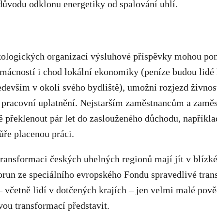
 důvodu odklonu energetiky od spalování uhlí.
kologických organizací výsluhové příspěvky mohou po
mácností i chod lokální ekonomiky (peníze budou lidé 
edevším v okolí svého bydliště), umožní rozjezd živnost
 pracovní uplatnění. Nejstarším zaměstnancům a zamě
překlenout pár let do zaslouženého důchodu, například
hůře placenou práci.
ransformaci českých uhelných regionů mají jít v blízk
orun ze speciálního evropského Fondu spravedlivé tran
– včetně lidí v dotčených krajích – jen velmi malé pov
vou transformací představit.