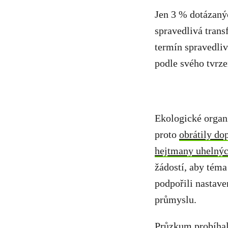
Jen 3 % dotázaný
spravedlivá trans
termín spravedliv
podle svého tvrze
Ekologické organ
proto
obrátily do
hejtmany uhelnýc
žádostí, aby téma
podpořili nastav
průmyslu.
Průzkum probíhal