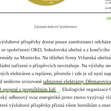
Záznam tiskové konference
ýsluhové příspěvky dostat pouze zaměstnanci odcházej
í ze společností OKD, Sokolovská uhelná a z končícíh
rmády na Mostecku. Na těžební firmy Vršanská uhelná
vládní nařízení o příspěvcích nevztahuje. Na výsluhy ne
ých elektráren a tepláren, přestože i zde je už nyní na
ad nedávno avizované
odstavení elektrárny Dětmarovice
 spojené s propuštěním lidí
. Ekologické organizace 
ý odborový svaz energetiků proto znovu vyzývají vlád
které výsluhové příspěvky přizná všem horníkům a ener