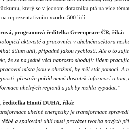
růzkumu, který se v jednom dotazníku ptá na více téma
 na reprezentativním vzorku 500 lidí.
rová, programová ředitelka Greenpeace ČR, říká:
ekologičtí aktivisté a pracovníci v uhelném sektoru nes
íhat útlum uhlí, případně jakou rychlostí. Ale o to zají
fakt, že se na jedné věci naprosto shodují: lidem pracuj
pracovní místa jsou v ohrožení, by měl stát pomoci. A my
ejnosti, přestože pořád nemá dostatek informací o tom, 
sformace uhelných regionů a jak by mohla vypadat.”
 ředitelka Hnutí DUHA, říká:
ansformace uhelné energetiky je transformace spravedl
 těžbě a spalování uhlí musí provázet tvorba nových pří