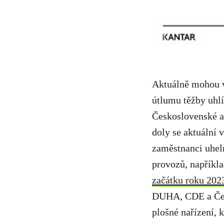
Aktuálně mohou v
útlumu těžby uhl
Československé a
doly se aktuální 
zaměstnanci uheln
provozů, napříkl
začátku roku 2023
DUHA, CDE a Česk
plošné nařízení, 