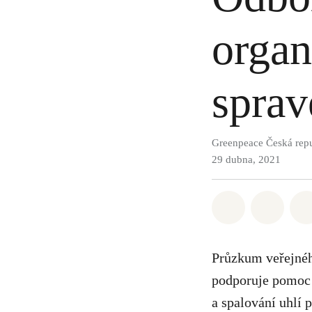
organ
sprav
Greenpeace Česká re
29 dubna, 2021
Sdílet na Wh
Sdílet
Průzkum veřejného
podporuje pomoc h
a spalování uhlí