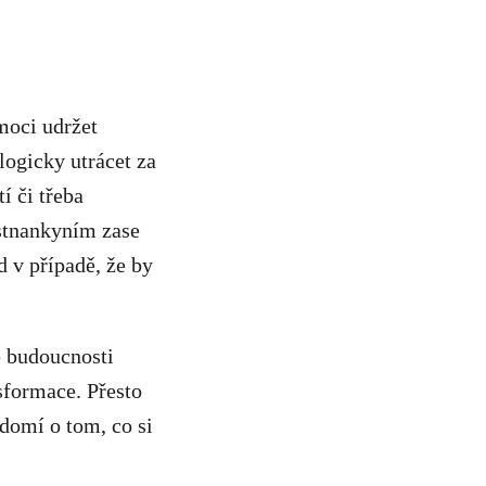
moci udržet
logicky utrácet za
í či třeba
stnankyním zase
 v případě, že by
é budoucnosti
sformace. Přesto
ědomí o tom, co si