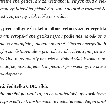
itelné energetice, ale zaměstnanci uhelných dolů a ele
rmou výsluhového příspěvku. Toto sociální a rozumné ř
nosti, zajisti jej však může jen vláda.”
, předsedkyně Českého odborového svazu energetiků
 ani evropská energetika nejsou podle nás na odklon o
jak technologicky, tak ani sociálně. Uhelná energetika 
ným zaměstnavatelem pro tisíce lidí. Dávala jim jistotu
et životní standardy nás všech. Pokud však k tomuto p
ec dojde, požadujeme kompenzaci pro všechny, na které
rok dopadne.”
á, ředitelka CDE, říká:
ho mínění potvrdil to, na co dlouhodobě upozorňujeme
m spravedlivé transformace je nedostatečná. Nejen širok