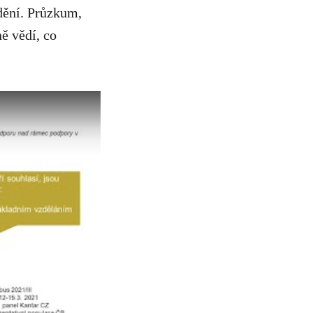
dění. Průzkum,
ně vědí, co