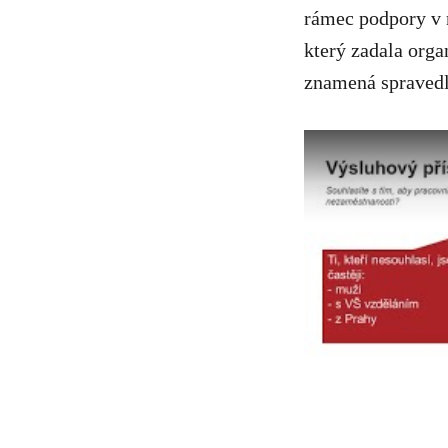
rámec podpory v n
který zadala orga
znamená spravedl