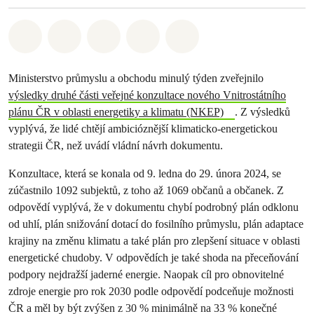
Sdílet na Whatsapp
Sdílet na Facebook
Sdílet na Twitter
Sdílet Email
Share on Bluesky
Ministerstvo průmyslu a obchodu minulý týden zveřejnilo
výsledky druhé části veřejné konzultace nového Vnitrostátního
plánu ČR v oblasti energetiky a klimatu (NKEP)
. Z výsledků
vyplývá, že lidé chtějí ambicióznější klimaticko-energetickou
strategii ČR, než uvádí vládní návrh dokumentu.
Konzultace, která se konala od 9. ledna do 29. února 2024, se
zúčastnilo 1092 subjektů, z toho až 1069 občanů a občanek. Z
odpovědí vyplývá, že v dokumentu chybí podrobný plán odklonu
od uhlí, plán snižování dotací do fosilního průmyslu, plán adaptace
krajiny na změnu klimatu a také plán pro zlepšení situace v oblasti
energetické chudoby. V odpovědích je také shoda na přeceňování
podpory nejdražší jaderné energie. Naopak cíl pro obnovitelné
zdroje energie pro rok 2030 podle odpovědí podceňuje možnosti
ČR a měl by být zvýšen z 30 % minimálně na 33 % konečné