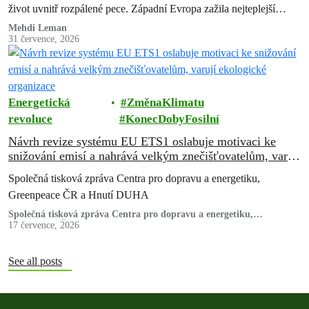
život uvnitř rozpálené pece. Západní Evropa zažila nejteplejší
červen od…
Mehdi Leman
31 července, 2026
Energetická
ZměnaKlimatu
revoluce
KonecDobyFosilní
Návrh revize systému EU ETS1 oslabuje motivaci ke
snižování emisí a nahrává velkým znečišťovatelům, varují
ekologické organizace
Společná tisková zpráva Centra pro dopravu a energetiku,
Greenpeace ČR a Hnutí DUHA
Společná tisková zpráva Centra pro dopravu a energetiku,
Greenpeace ČR a Hnutí DUHA
17 července, 2026
See all posts