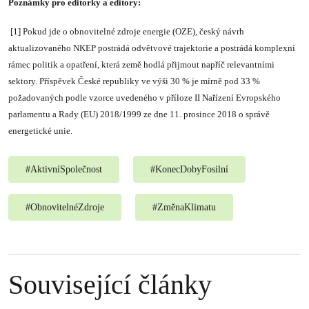
Poznámky pro editorky a editory:
[1] Pokud jde o obnovitelné zdroje energie (OZE), český návrh
aktualizovaného NKEP postrádá odvětvové trajektorie a postrádá komplexní
rámec politik a opatření, která země hodlá přijmout napříč relevantními
sektory. Příspěvek České republiky ve výši 30 % je mírně pod 33 %
požadovaných podle vzorce uvedeného v příloze II Nařízení Evropského
parlamentu a Rady (EU) 2018/1999 ze dne 11. prosince 2018 o správě
energetické unie.
#
AktivníSpolečnost
#
KonecDobyFosilní
#
ObnovitelnéZdroje
#
ZměnaKlimatu
Související články