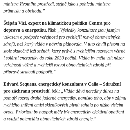
ministra životního prostředí, stejně jako z pohledu ministra
průmyslu a obchodu.”
Štěpán Vizi, expert na klimatickou politiku Centra pro
dopravu a energetiku
, říká:
„Výsledky konzultace jsou jasným
vzkazem o podpoře veřejnosti pro rychlejší rozvoj obnovitelných
zdrojů, než který vláda v návrhu plánovala. V tuto chvíli přitom na
stole skutečně leží scénář, který právě s rychlejším rozvojem větrné
i solární energetiky do roku 2030 počítá. Vláda by měla vzít názor
veřejnosti vážně a rychlejší rozvoj obnovitelných zdrojů při
přípravě strategií podpořit.”
Edvard Sequens, energetický konzultant v Calla – Sdružení
pro záchranu prostředí,
řekl:
„Vláda dává nereálný důraz na
pomalý rozvoj drahé jaderné energetiky, namísto toho, aby v zájmu
rychlého snížení emisí skleníkových plynů sahala po nízko visícím
ovoci. Prioritou by naopak měly být energeticky efektivní opatření
a využití potenciálu obnovitelných zdrojů energie.”