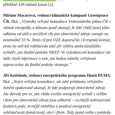
přibližně 439 miliard korun [2].
Miriam Macurová, vedoucí klimatické kampaně Greenpeace
ČR
, říká:
„Výsledky veřejné konzultace Vnitrostátního plánu ČR v
oblasti energetiky a klimatu jasně ukazují, že lidé chtějí jasný plán
odklonu od uhlí a navýšení cíle pro obnovitelné zdroje energie na
minimálně 33 %. Tento cíl pro OZE doporučila i Evropská komise,
proto by měl být reflektován také při výběru ambicióznějšího
scénáře, pro finální podobu NKEP. Ve vyhodnocení konzultace ale
stále chybí informace o tom, jak budou náměty veřejnosti
zapracovány do finální podoby strategie.”
Jiří Koželouh, vedoucí energetického programu Hnutí DUHA
,
říká:
„Nejen veřejná konzultace, ale také průzkumy veřejného
mínění opakovaně ukazují, že lidé podporují obnovitelné zdroje.
Ale důvody pro to, aby vláda zvolila energetický scénář s vyšším
cílem pro obnovitelné zdroje jsou odborné – rychlejší nahrazování
fosilních paliv, levnější elektřina a posílení energetické
soběstačnosti domácností, obcí i firem. Tedy jasná volba z pohledu