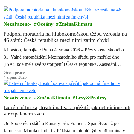
Nezařazeno
Oceány
ZměnaKlimatu
Podpora moratoria na hlubokomořskou těžbu vzrostla na
46 států: Česká republika mezi nimi zatím chybí
Kingston, Jamajka / Praha 4. srpna 2026 – Přes víkend skončilo
31. Valné shromáždění Mezinárodního úřadu pro mořské dno
(ISA), kde měla své zastoupení i Česká republika. Zasedání
skončilo zklamáním,…
Greenpeace
4 srpna, 2026
Nezařazeno
ZměnaKlimatu
Lesy&Pralesy
Extrémní horka, fosilní paliva a přežití: jak ochráníme lidi
v rozpáleném světě
Od Spojených států a Kanady přes Francii a Španělsko až po
Japonsko, Maroko, Indii i v Pákistánu minulé týdny připomínaly