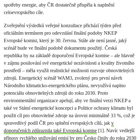
spotřeby energie, aby ČR dostatečně přispěla k naplnění
celoevropského cíle.
Zveřejnění výsledků veřejné konzultace přichází týden před
oficiálním termínem pro odevzdání finální podoby NKEP
Evropské komisi, který je 30. června. Stále ale není jasné, jaký
scénář bude ve finální podobě dokumentu použitý. Česká
republika by na základě doporučení Evropské komise –⁠ ale hlavně
v zájmu posilování své energetické nezávislosti a kvality životního
prostředí –⁠ měla využít realistické možnosti rozvoje obnovitelných
zdrojů. Energetický scénář WAM3, zvolený pro první návrh
Národního klimaticko-energetického plánu, nevyužívá naplno
potenciálu obnovitelných zdrojů do roku 2030. Proto
environmentální organizace apelují, aby ve finální verzi NKEP a
také ve Státní energetické koncepci a Politice ochrany klimatu byl
použit cíl pro obnovitelné zdroje na úrovni minimálně 33 %, což je
spravedlivý podíl ČR pro splnění evropských cílů, jak
v
doporučeních zdůraznila také Evropská komise
[1]. Navíc vedlejší
přínosy rychlého snižování emisí
by pro Česko činily do roku 2030