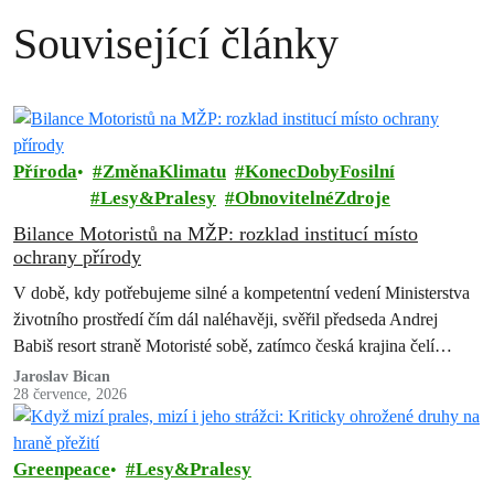
Související články
Příroda
ZměnaKlimatu
KonecDobyFosilní
Lesy&Pralesy
ObnovitelnéZdroje
Bilance Motoristů na MŽP: rozklad institucí místo
ochrany přírody
V době, kdy potřebujeme silné a kompetentní vedení Ministerstva
životního prostředí čím dál naléhavěji, svěřil předseda Andrej
Babiš resort straně Motoristé sobě, zatímco česká krajina čelí
suchu, erozi půdy, úbytku…
Jaroslav Bican
28 července, 2026
Greenpeace
Lesy&Pralesy