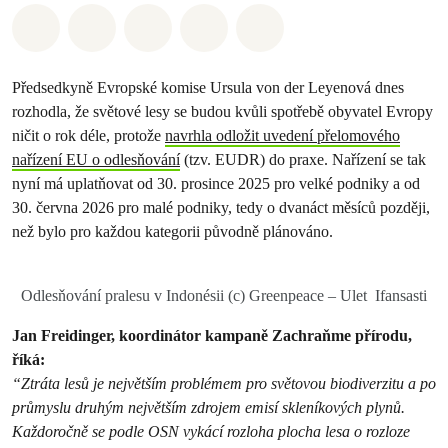
Sdílet na Whatsapp
Sdílet na Facebook
Sdílet na Twitter
Sdílet Email
Share on Bluesky
Předsedkyně Evropské komise Ursula von der Leyenová dnes
rozhodla, že světové lesy se budou kvůli spotřebě obyvatel Evropy
ničit o rok déle, protože
navrhla odložit uvedení přelomového
nařízení EU o odlesňování
(tzv. EUDR) do praxe. Nařízení se tak
nyní má uplatňovat od 30. prosince 2025 pro velké podniky a od
30. června 2026 pro malé podniky, tedy o dvanáct měsíců později,
než bylo pro každou kategorii původně plánováno.
Odlesňování pralesu v Indonésii (c) Greenpeace – Ulet Ifansasti
Jan Freidinger, koordinátor kampaně Zachraňme přírodu,
říká:
“Ztráta lesů je největším problémem pro světovou biodiverzitu a po
průmyslu druhým největším zdrojem emisí skleníkových plynů.
Každoročně se podle OSN vykácí rozloha plocha lesa o rozloze