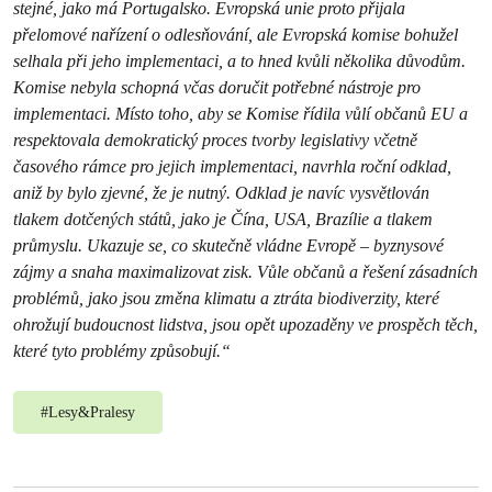
stejné, jako má Portugalsko. Evropská unie proto přijala
přelomové nařízení o odlesňování, ale Evropská komise bohužel
selhala při jeho implementaci, a to hned kvůli několika důvodům.
Komise nebyla schopná včas doručit potřebné nástroje pro
implementaci. Místo toho, aby se Komise řídila vůlí občanů EU a
respektovala demokratický proces tvorby legislativy včetně
časového rámce pro jejich implementaci, navrhla roční odklad,
aniž by bylo zjevné, že je nutný. Odklad je navíc vysvětlován
tlakem dotčených států, jako je Čína, USA, Brazílie a tlakem
průmyslu. Ukazuje se, co skutečně vládne Evropě – byznysové
zájmy a snaha maximalizovat zisk. Vůle občanů a řešení zásadních
problémů, jako jsou změna klimatu a ztráta biodiverzity, které
ohrožují budoucnost lidstva, jsou opět upozaděny ve prospěch těch,
které tyto problémy způsobují.“
#
Lesy&Pralesy