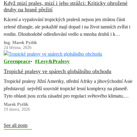
Když mizí prales, mizí i jeho strážci: Kriticky ohrožené
druhy na hraně přežití
Kácení a vypalování tropických pralesů nejsou jen ztrátou části
zelené džungle, ale pokaždé mají dopad i na život tamních zvířat i
rostlin. Dlouhodobé odlesňování vedlo u mnoha druhů i k…
Ing. Marek Pytlík
24 března, 2026
Greenpeace
Lesy&Pralesy
Tropické pralesy ve spárech globálního obchodu
Tropické pralesy Jižní Ameriky, střední Afriky a jihovýchodní Asie
představují největší souvislé tropické lesní komplexy na planetě.
Tyto oblasti jsou zcela zásadní pro regulaci světového klimatu,
koloběh vody a uchování…
Marek Pytlík
19 února, 2026
See all posts