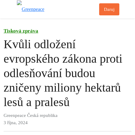
Př
Daruj
Menu
Tisková zpráva
Kvůli odložení
evropského zákona proti
odlesňování budou
zničeny miliony hektarů
lesů a pralesů
Greenpeace Česká republika
3 října, 2024