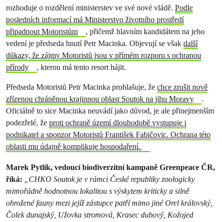
rozhoduje o rozdělení ministerstev ve své nové vládě.
Podle
posledních informací má Ministerstvo životního prostředí
připadnout Motoristům
, přičemž hlavním kandidátem na jeho
vedení je předseda hnutí Petr Macinka. Objevují se však
další
důkazy, že zájmy Motoristů jsou v přímém rozporu s ochranou
přírody
, kterou má tento resort hájit.
Předseda Motoristů Petr Macinka prohlašuje, že
chce zrušit nově
zřízenou chráněnou krajinnou oblast Soutok na jihu Moravy
.
Oficiálně to sice Macinka neuvádí jako důvod, je ale přinejmenším
podezřelé, že
proti ochraně území dlouhodobě vystupuje i
podnikatel a sponzor Motoristů František Fabičovic. Ochrana této
oblasti mu údajně komplikuje hospodaření.
Marek Pytlík, vedoucí biodiverzitní kampaně Greenpeace ČR,
říká:
„CHKO Soutok je v rámci České republiky zoologicky
mimořádně hodnotnou lokalitou s výskytem kriticky a silně
ohrožené fauny mezi jejíž zástupce patří mimo jiné Orel královský,
Čolek dunajský, Užovka stromová, Krasec dubový, Kožojed