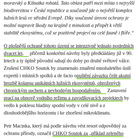
moravský a Klínatka rohatá. Tato oblast patří mezi místa s nejvyšší
biodiverzitou v České republice a současně jde o největší komplex
lužních lesů ve střední Evropě. Díky současné úrovni ochrany je
možné napravit škody na krajině z minulosti a přispět k větší
stabilitě ekosystému, což se pozitivně projeví na celé fauně i flóře.“
O plošnější ochraně tohoto území se intenzivně jednalo posledních
dvacet let,
přičemž konkrétní návrhy byly předkládány již v 90.
letech a ty úplně původní sahají do doby po druhé světové válce.
Zrušení CHKO Soutok by znamenalo zmaření mnohaletého úsilí
expertů i místních spolků a de facto o
puštění závazku čelit akutní
hrozbě kolapsu unikátních lužních ekosystémů, ohrožených
chronickým suchem a nevhodným hospodařením.
Zastavení
prací na obnově vodního režimu a zavodňovacích projektech
by
vedlo k poklesu hladiny spodní vody v celé nivě a z
dlouhodobějšího horizontu i ke zhoršení mikroklimatu.
Petr Macinka, který má podle návrhu vést resort odpovědný za
ochranu přírody, označil
CHKO Soutok za „příklad zeleného