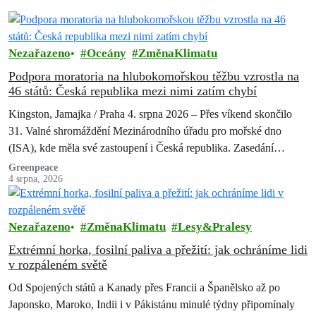
Nezařazeno
Oceány
ZměnaKlimatu
Podpora moratoria na hlubokomořskou těžbu vzrostla na
46 států: Česká republika mezi nimi zatím chybí
Kingston, Jamajka / Praha 4. srpna 2026 – Přes víkend skončilo
31. Valné shromáždění Mezinárodního úřadu pro mořské dno
(ISA), kde měla své zastoupení i Česká republika. Zasedání
skončilo zklamáním,…
Greenpeace
4 srpna, 2026
Nezařazeno
ZměnaKlimatu
Lesy&Pralesy
Extrémní horka, fosilní paliva a přežití: jak ochráníme lidi
v rozpáleném světě
Od Spojených států a Kanady přes Francii a Španělsko až po
Japonsko, Maroko, Indii i v Pákistánu minulé týdny připomínaly