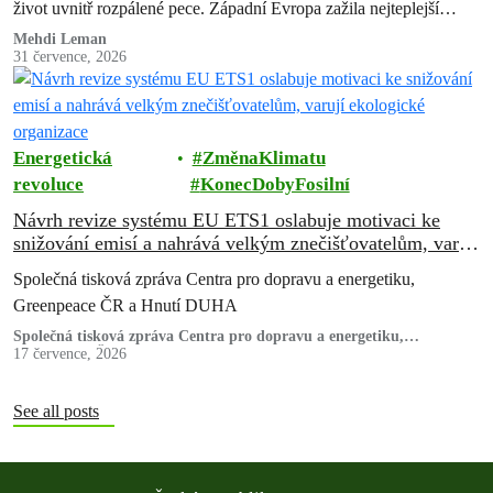
život uvnitř rozpálené pece. Západní Evropa zažila nejteplejší
červen od…
Mehdi Leman
31 července, 2026
Energetická
ZměnaKlimatu
revoluce
KonecDobyFosilní
Návrh revize systému EU ETS1 oslabuje motivaci ke
snižování emisí a nahrává velkým znečišťovatelům, varují
ekologické organizace
Společná tisková zpráva Centra pro dopravu a energetiku,
Greenpeace ČR a Hnutí DUHA
Společná tisková zpráva Centra pro dopravu a energetiku,
Greenpeace ČR a Hnutí DUHA
17 července, 2026
See all posts