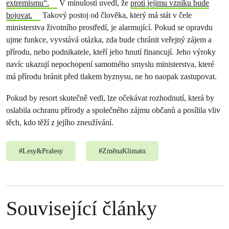
extremismu“.
V minulosti uvedl, že
proti jejímu vzniku bude
bojovat.
Takový postoj od člověka, který má stát v čele
ministerstva životního prostředí, je alarmující. Pokud se opravdu
ujme funkce, vyvstává otázka, zda bude chránit veřejný zájem a
přírodu, nebo podnikatele, kteří jeho hnutí financují. Jeho výroky
navíc ukazují nepochopení samotného smyslu ministerstva, které
má přírodu bránit před tlakem byznysu, ne ho naopak zastupovat.
Pokud by resort skutečně vedl, lze očekávat rozhodnutí, která by
oslabila ochranu přírody a společného zájmu občanů a posílila vliv
těch, kdo těží z jejího zneužívání.
#
Lesy&Pralesy
#
ZměnaKlimatu
Související články