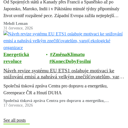
Od Spojených států a Kanady přes Francii a Španělsko až po
Japonsko, Maroko, Indii i v Pákistánu minulé týdny připomínaly
život uvnitř rozpálené pece. Západní Evropa zažila nejteplejší
červen od…
Mehdi Leman
31 července, 2026
Energetická
ZměnaKlimatu
revoluce
KonecDobyFosilní
Návrh revize systému EU ETS1 oslabuje motivaci ke
snižování emisí a nahrává velkým znečišťovatelům, varují
ekologické organizace
Společná tisková zpráva Centra pro dopravu a energetiku,
Greenpeace ČR a Hnutí DUHA
Společná tisková zpráva Centra pro dopravu a energetiku,
Greenpeace ČR a Hnutí DUHA
17 července, 2026
See all posts