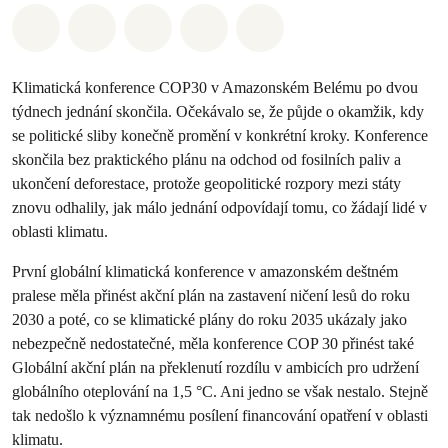
Sdílet na Whatsapp
Sdílet na Facebook
Sdílet na Twitter
Sdílet Email
Share on Bluesky
Klimatická konference COP30 v Amazonském Belému po dvou
týdnech jednání skončila. Očekávalo se, že půjde o okamžik, kdy
se politické sliby konečně promění v konkrétní kroky. Konference
skončila bez praktického plánu na odchod od fosilních paliv a
ukončení deforestace, protože geopolitické rozpory mezi státy
znovu odhalily, jak málo jednání odpovídají tomu, co žádají lidé v
oblasti klimatu.
První globální klimatická konference v amazonském deštném
pralese měla přinést akční plán na zastavení ničení lesů do roku
2030 a poté, co se klimatické plány do roku 2035 ukázaly jako
nebezpečně nedostatečné, měla konference COP 30 přinést také
Globální akční plán na překlenutí rozdílu v ambicích pro udržení
globálního oteplování na 1,5 °C. Ani jedno se však nestalo. Stejně
tak nedošlo k významnému posílení financování opatření v oblasti
klimatu.