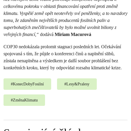
celkovému pokroku v oblasti financování opatření proti změně
klimatu. Vyspělé země opět neotevřely své peněženky, a to navzdory
tomu, že zdaněním největších producentů fosilních paliv a
superbohatých znečišťovatelů by bylo možné uvolnit biliony z
veřejných financí,“
dodává
Miriam Macurová
COP30 nedokázala prolomit stagnaci posledních let. Očekávání
spojovaná s tím, že půjde o konferenci činů a naplnění slibů,
zůstala nenaplněna a výsledkem je další soubor prohlášení bez
konkrétních kroku, který by odpovídal rozsahu klimatické krize.
#
KonecDobyFosilní
#
Lesy&Pralesy
#
ZměnaKlimatu