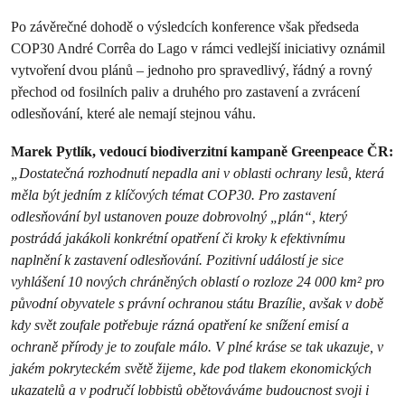
Po závěrečné dohodě o výsledcích konference však předseda
COP30 André Corrêa do Lago v rámci vedlejší iniciativy oznámil
vytvoření dvou plánů – jednoho pro spravedlivý, řádný a rovný
přechod od fosilních paliv a druhého pro zastavení a zvrácení
odlesňování, které ale nemají stejnou váhu.
Marek Pytlík, vedoucí biodiverzitní kampaně Greenpeace ČR:
„Dostatečná rozhodnutí nepadla ani v oblasti ochrany lesů, která
měla být jedním z klíčových témat COP30. Pro zastavení
odlesňování byl ustanoven pouze dobrovolný „plán“, který
postrádá jakákoli konkrétní opatření či kroky k efektivnímu
naplnění k zastavení odlesňování. Pozitivní událostí je sice
vyhlášení 10 nových chráněných oblastí o rozloze 24 000 km² pro
původní obyvatele s právní ochranou státu Brazílie, avšak v době
kdy svět zoufale potřebuje rázná opatření ke snížení emisí a
ochraně přírody je to zoufale málo. V plné kráse se tak ukazuje, v
jakém pokryteckém světě žijeme, kde pod tlakem ekonomických
ukazatelů a v područí lobbistů obětováváme budoucnost svoji i