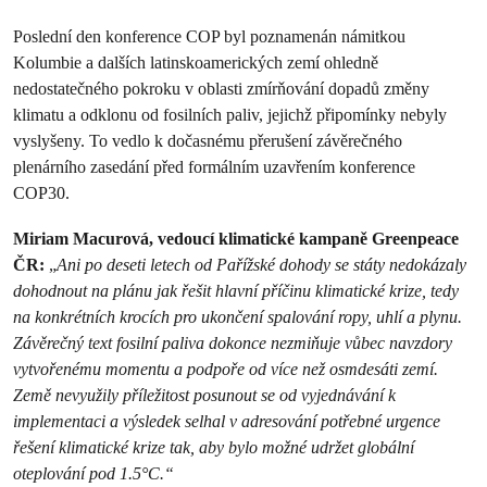
Poslední den konference COP byl poznamenán námitkou
Kolumbie a dalších latinskoamerických zemí ohledně
nedostatečného pokroku v oblasti zmírňování dopadů změny
klimatu a odklonu od fosilních paliv, jejichž připomínky nebyly
vyslyšeny. To vedlo k dočasnému přerušení závěrečného
plenárního zasedání před formálním uzavřením konference
COP30.
Miriam Macurová, vedoucí klimatické kam
paně Greenpeace
ČR:
„
Ani po deseti letech od Pařížské dohody se státy nedokázaly
dohodnout na plánu jak řešit hlavní příčinu klimatické krize, tedy
na konkrétních krocích pro ukončení spalování ropy, uhlí a plynu.
Závěrečný text fosilní paliva dokonce nezmiňuje vůbec navzdory
vytvořenému momentu a podpoře od více než osmdesáti zemí.
Země nevyužily příležitost posunout se od vyjednávání k
implementaci a výsledek selhal v adresování potřebné urgence
řešení klimatické krize tak, aby bylo možné udržet globální
oteplování pod 1.5°C.“