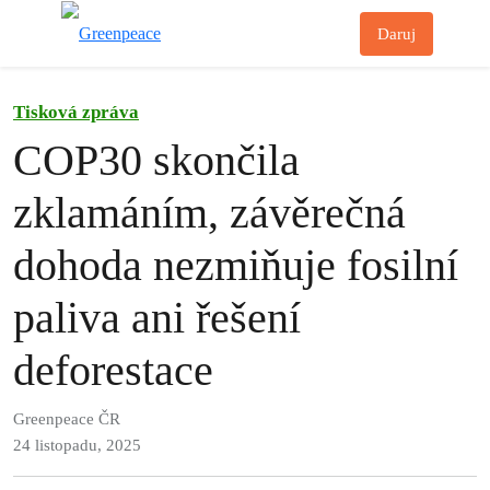
Př
Daruj
Menu
Tisková zpráva
COP30 skončila
zklamáním, závěrečná
dohoda nezmiňuje fosilní
paliva ani řešení
deforestace
Greenpeace ČR
24 listopadu, 2025