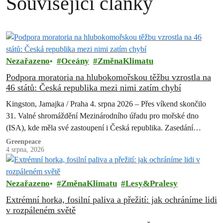
Související články
Nezařazeno
Oceány
ZměnaKlimatu
Podpora moratoria na hlubokomořskou těžbu vzrostla na
46 států: Česká republika mezi nimi zatím chybí
Kingston, Jamajka / Praha 4. srpna 2026 – Přes víkend skončilo
31. Valné shromáždění Mezinárodního úřadu pro mořské dno
(ISA), kde měla své zastoupení i Česká republika. Zasedání
skončilo zklamáním,…
Greenpeace
4 srpna, 2026
Nezařazeno
ZměnaKlimatu
Lesy&Pralesy
Extrémní horka, fosilní paliva a přežití: jak ochráníme lidi
v rozpáleném světě