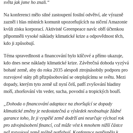
světa jak jsme ho znali.“
Na konferenci mělo silné zastoupení fosilní odvětví, ale výrazně
zazněl i hlas místních komunit upozorňujících na ničení Amazonie
kvůli zisku korporací. Aktivisté Greenpeace navíc obří účtenkou
připomněli vysoké náklady klimatické krize a odpovědnost těch,
kdo ji způsobují.
Téma spravedlnosti a financování bylo klíčové a přímo ukazuje,
kdo dnes nese náklady klimatické krize. Závěrečná dohoda vyzývá
bohaté země, aby do roku 2035 alespoň ztrojnásobily podporu pro
rozvojové státy při přizpůsobování se oteplujícímu se světu. Mezi
dopady, kterým tyto země už nyní čelí, patří zvyšování hladiny
moří, zhoršování vln veder, sucha, povodní a tropických bouří.
„Dohoda o financování adaptace na zhoršující se dopady
klimatické změny
je nedostatečná a výsledek
neobsahuje žádné
garance toho, že ji vys
pělé země dodrží ani neurčuje výchozí rok
pro zdvojnásobení financí, což může vést k mnohem nižší částce
než rozvojové země reálně potřebují. Konference nepřispěla k