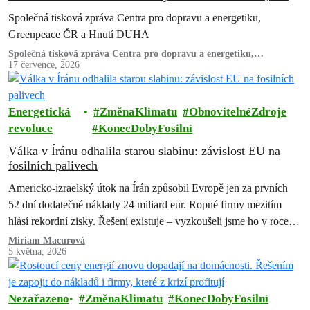
ekologické organizace
Společná tisková zpráva Centra pro dopravu a energetiku,
Greenpeace ČR a Hnutí DUHA
Společná tisková zpráva Centra pro dopravu a energetiku,
Greenpeace ČR a Hnutí DUHA
17 července, 2026
Energetická
ZměnaKlimatu
ObnovitelnéZdroje
revoluce
KonecDobyFosilní
Válka v Íránu odhalila starou slabinu: závislost EU na
fosilních palivech
Americko-izraelský útok na Írán způsobil Evropě jen za prvních
52 dní dodatečné náklady 24 miliard eur. Ropné firmy mezitím
hlásí rekordní zisky. Řešení existuje – vyzkoušeli jsme ho v roce
2022 a pokazili. Teď máme druhou…
Miriam Macurová
5 května, 2026
Nezařazeno
ZměnaKlimatu
KonecDobyFosilní