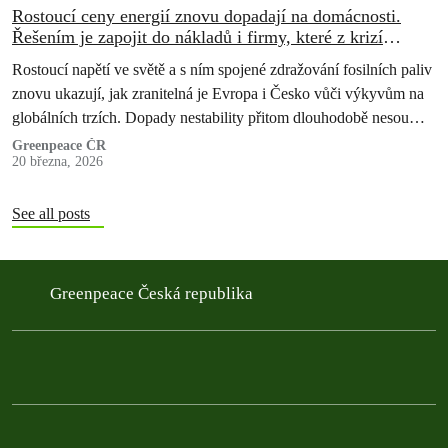
Rostoucí ceny energií znovu dopadají na domácnosti.
Řešením je zapojit do nákladů i firmy, které z krizí
profitují
Rostoucí napětí ve světě a s ním spojené zdražování fosilních paliv
znovu ukazují, jak zranitelná je Evropa i Česko vůči výkyvům na
globálních trzích. Dopady nestability přitom dlouhodobě nesou
především…
Greenpeace ČR
20 března, 2026
See all posts
Greenpeace Česká republika