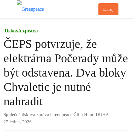
Př
Daruj
Menu
Tisková zpráva
ČEPS potvrzuje, že
elektrárna Počerady může
být odstavena. Dva bloky
Chvaletic je nutné
nahradit
Společná tisková zpráva Greenpeace ČR a Hnutí DUHA
27 ledna, 2026