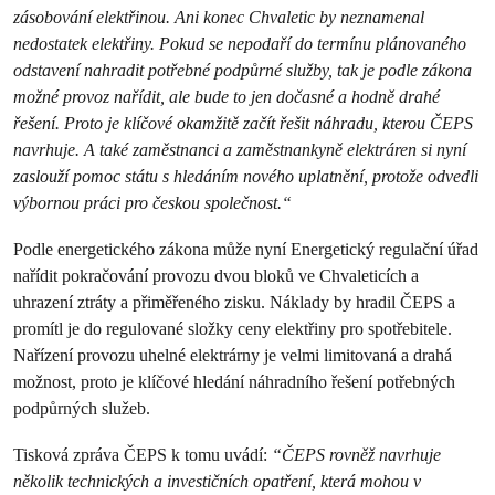
zásobování elektřinou. Ani konec Chvaletic by neznamenal
nedostatek elektřiny. Pokud se nepodaří do termínu plánovaného
odstavení nahradit potřebné podpůrné služby, tak je podle zákona
možné provoz nařídit, ale bude to jen dočasné a hodně drahé
řešení. Proto je klíčové okamžitě začít řešit náhradu, kterou ČEPS
navrhuje. A také zaměstnanci a zaměstnankyně elektráren si nyní
zaslouží pomoc státu s hledáním nového uplatnění, protože odvedli
výbornou práci pro českou společnost.“
Podle energetického zákona může nyní Energetický regulační úřad
nařídit pokračování provozu dvou bloků ve Chvaleticích a
uhrazení ztráty a přiměřeného zisku. Náklady by hradil ČEPS a
promítl je do regulované složky ceny elektřiny pro spotřebitele.
Nařízení provozu uhelné elektrárny je velmi limitovaná a drahá
možnost, proto je klíčové hledání náhradního řešení potřebných
podpůrných služeb.
Tisková zpráva ČEPS k tomu uvádí:
“ČEPS rovněž navrhuje
několik technických a investičních opatření, která mohou v