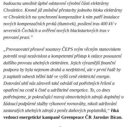
budoucnu umožnit úplné odstavení výrobní části elektrárny
Chvaletice. Kromě již zmíněné přestavby jednoho bloku elektrárny
ve Chvaleticích na synchronní kompenzátor k nim patří instalace
nových kompenzačních prvků (tlumivek), posílení tras 400 kV v
severních Čechách a ověření nových blackstartových tras v
provozní praxi.”
„Provozovatel přesové soustavy ČEPS svým věcným stanoviskem
potvrdil svoji nezávislost a kompetentní přístup k otázce posouzení
dalšího provozu uhelných elektráren. Jejich výraznější finanční
podpora by byla nejenom drahá a neefektivní, ale v první řadě by
ji zaplatili odnesli běžní lidé ve vyšší ceně elektrické energie.
Dotování uhlí nás zároveň také odvádí od potřebných řešení a
opatření na cestě k čisté a udržitelné energetice. To, co dnes
potřebujeme, je pokračující rozvoj obnovitelných zdrojů doplněný o
žádoucí podpůrné služby výkonové rovnováhy, nikoli udržování
zastaralých uhelných zdrojů z peněz daňových poplatníků,“
říká
vedoucí energetické kampaně Greenpeace ČR Jaroslav Bican.