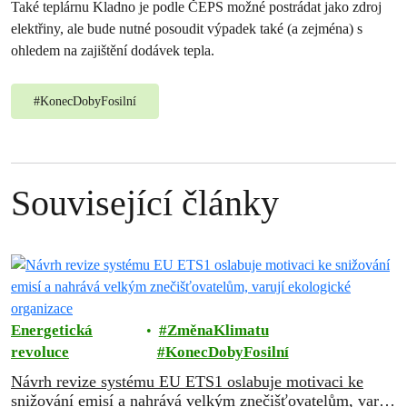
Také teplárnu Kladno je podle ČEPS možné postrádat jako zdroj
elektřiny, ale bude nutné posoudit výpadek také (a zejména) s
ohledem na zajištění dodávek tepla.
#
KonecDobyFosilní
Související články
Energetická
ZměnaKlimatu
revoluce
KonecDobyFosilní
Návrh revize systému EU ETS1 oslabuje motivaci ke
snižování emisí a nahrává velkým znečišťovatelům, varují