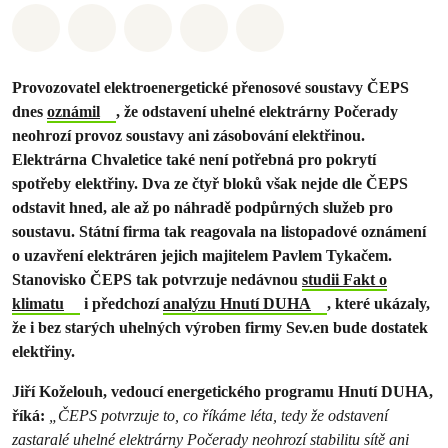
Sdílet na Whatsapp
Sdílet na Facebook
Sdílet na Twitter
Sdílet Email
Share on Bluesky
Provozovatel elektroenergetické přenosové soustavy ČEPS
dnes
oznámil
, že odstavení uhelné elektrárny Počerady
neohrozí provoz soustavy ani zásobování elektřinou.
Elektrárna Chvaletice také není potřebná pro pokrytí
spotřeby elektřiny. Dva ze čtyř bloků však nejde dle ČEPS
odstavit hned, ale až po náhradě podpůrných služeb pro
soustavu. Státní firma tak reagovala na listopadové oznámení
o uzavření elektráren jejich majitelem Pavlem Tykačem.
Stanovisko ČEPS tak potvrzuje nedávnou
studii Fakt o
klimatu
i předchozí
analýzu Hnutí DUHA
, které ukázaly,
že i bez starých uhelných výroben firmy Sev.en bude dostatek
elektřiny.
Jiří Koželouh, vedoucí energetického programu Hnutí DUHA,
říká:
„ČEPS potvrzuje to, co říkáme léta, tedy že odstavení
zastaralé uhelné elektrárny Počerady neohrozí stabilitu sítě ani