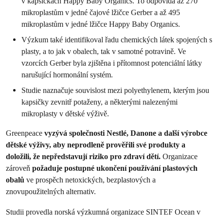
v kapsičkách Happy Baby Organics. To odpovídá až 270
mikroplastům v jedné čajové lžičce Gerber a až 495
mikroplastům v jedné lžičce Happy Baby Organics.
Výzkum také identifikoval řadu chemických látek spojených s
plasty, a to jak v obalech, tak v samotné potravině. Ve
vzorcích Gerber byla zjištěna i přítomnost potenciální látky
narušující hormonální systém.
Studie naznačuje souvislost mezi polyethylenem, kterým jsou
kapsičky zevnitř potaženy, a některými nalezenými
mikroplasty v dětské výživě.
Greenpeace
vyzývá společnosti Nestlé, Danone a další výrobce
dětské výživy, aby neprodleně prověřili své produkty a
doložili, že nepředstavují riziko pro zdraví dětí.
Organizace
zároveň
požaduje postupné ukončení používání plastových
obalů
ve prospěch netoxických, bezplastových a
znovupoužitelných alternativ.
Studii provedla norská výzkumná organizace SINTEF Ocean v