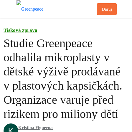
Př
Daruj
Menu
Tisková zpráva
Studie Greenpeace
odhalila mikroplasty v
dětské výživě prodávané
v plastových kapsičkách.
Organizace varuje před
rizikem pro miliony dětí
Kristina Figueroa