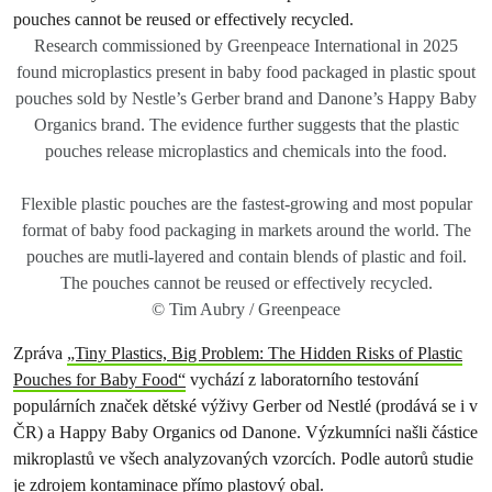
Research commissioned by Greenpeace International in 2025
found microplastics present in baby food packaged in plastic spout
pouches sold by Nestle’s Gerber brand and Danone’s Happy Baby
Organics brand. The evidence further suggests that the plastic
pouches release microplastics and chemicals into the food.
Flexible plastic pouches are the fastest-growing and most popular
format of baby food packaging in markets around the world. The
pouches are mutli-layered and contain blends of plastic and foil.
The pouches cannot be reused or effectively recycled.
© Tim Aubry / Greenpeace
Zpráva
„Tiny Plastics, Big Problem: The Hidden Risks of Plastic
Pouches for Baby Food“
vychází z laboratorního testování
populárních značek dětské výživy Gerber od Nestlé (prodává se i v
ČR) a Happy Baby Organics od Danone. Výzkumníci našli částice
mikroplastů ve všech analyzovaných vzorcích. Podle autorů studie
je zdrojem kontaminace přímo plastový obal.