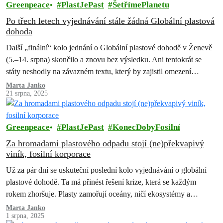
Greenpeace
PlastJePast
ŠetřímePlanetu
Po třech letech vyjednávání stále žádná Globální plastová
dohoda
Další „finální“ kolo jednání o Globální plastové dohodě v Ženevě
(5.–14. srpna) skončilo a znovu bez výsledku. Ani tentokrát se
státy neshodly na závazném textu, který by zajistil omezení
výroby…
Marta Janko
21 srpna, 2025
Greenpeace
PlastJePast
KonecDobyFosilní
Za hromadami plastového odpadu stojí (ne)překvapivý
viník, fosilní korporace
Už za pár dní se uskuteční poslední kolo vyjednávání o globální
plastové dohodě. Ta má přinést řešení krize, která se každým
rokem zhoršuje. Plasty zamořují oceány, ničí ekosystémy a
ohrožují…
Marta Janko
1 srpna, 2025