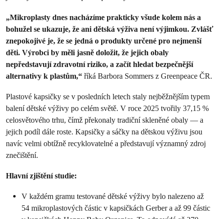
„Mikroplasty dnes nacházíme prakticky všude kolem nás a
bohužel se ukazuje, že ani dětská výživa není výjimkou. Zvlášť
znepokojivé je, že se jedná o produkty určené pro nejmenší
děti. Výrobci by měli jasně doložit, že jejich obaly
nepředstavují zdravotní riziko, a začít hledat bezpečnější
alternativy k plastům,“
říká Barbora Sommers z Greenpeace ČR.
Plastové kapsičky se v posledních letech staly nejběžnějším typem
balení dětské výživy po celém světě. V roce 2025 tvořily 37,15 %
celosvětového trhu, čímž překonaly tradiční skleněné obaly — a
jejich podíl dále roste. Kapsičky a sáčky na dětskou výživu jsou
navíc velmi obtížně recyklovatelné a představují významný zdroj
znečištění.
Hlavní zjištění studie:
V každém gramu testované dětské výživy bylo nalezeno až
54 mikroplastových částic v kapsičkách Gerber a až 99 částic