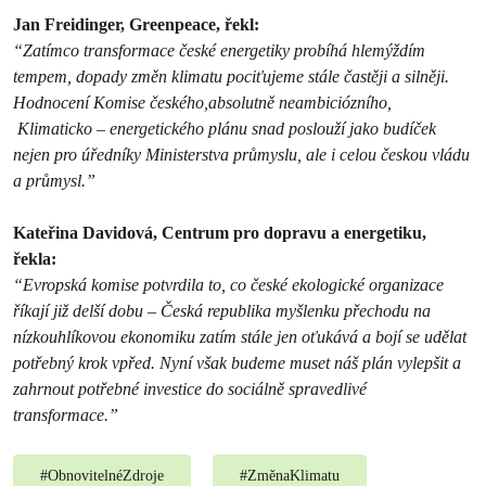
Jan Freidinger, Greenpeace, řekl:
“Zatímco transformace české energetiky probíhá hlemýždím
tempem, dopady změn klimatu pociťujeme stále častěji a silněji.
Hodnocení Komise českého,absolutně neambiciózního,
Klimaticko – energetického plánu snad poslouží jako budíček
nejen pro úředníky Ministerstva průmyslu, ale i celou českou vládu
a průmysl.”
Kateřina Davidová, Centrum pro dopravu a energetiku,
řekla:
“Evropská komise potvrdila to, co české ekologické organizace
říkají již delší dobu – Česká republika myšlenku přechodu na
nízkouhlíkovou ekonomiku zatím stále jen oťukává a bojí se udělat
potřebný krok vpřed. Nyní však budeme muset náš plán vylepšit a
zahrnout potřebné investice do sociálně spravedlivé
transformace.”
#
ObnovitelnéZdroje
#
ZměnaKlimatu