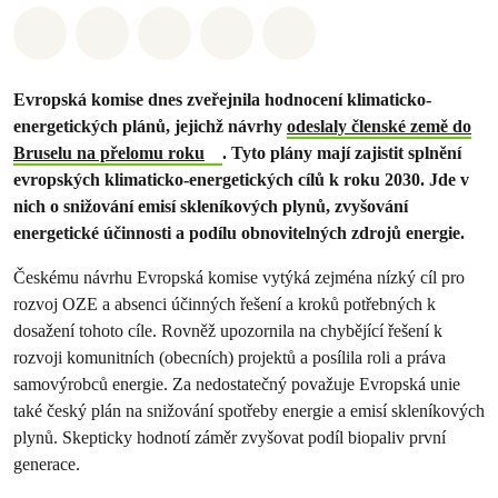
Sdílet na Whatsapp
Sdílet na Facebook
Sdílet na Twitter
Sdílet Email
Share on Bluesky
Evropská komise dnes zveřejnila hodnocení klimaticko-
energetických plánů, jejichž návrhy
odeslaly členské země do
Bruselu na přelomu roku
. Tyto plány mají zajistit splnění
evropských klimaticko-energetických cílů k roku 2030. Jde v
nich o snižování emisí skleníkových plynů, zvyšování
energetické účinnosti a podílu obnovitelných zdrojů energie.
Českému návrhu Evropská komise vytýká zejména nízký cíl pro
rozvoj OZE a absenci účinných řešení a kroků potřebných k
dosažení tohoto cíle. Rovněž upozornila na chybějící řešení k
rozvoji komunitních (obecních) projektů a posílila roli a práva
samovýrobců energie. Za nedostatečný považuje Evropská unie
také český plán na snižování spotřeby energie a emisí skleníkových
plynů. Skepticky hodnotí záměr zvyšovat podíl biopaliv první
generace.