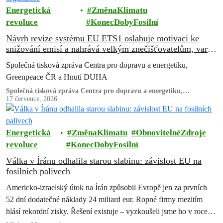
Energetická
ZměnaKlimatu
revoluce
KonecDobyFosilní
Návrh revize systému EU ETS1 oslabuje motivaci ke
snižování emisí a nahrává velkým znečišťovatelům, varují
ekologické organizace
Společná tisková zpráva Centra pro dopravu a energetiku,
Greenpeace ČR a Hnutí DUHA
Společná tisková zpráva Centra pro dopravu a energetiku,
Greenpeace ČR a Hnutí DUHA
17 července, 2026
Energetická
ZměnaKlimatu
ObnovitelnéZdroje
revoluce
KonecDobyFosilní
Válka v Íránu odhalila starou slabinu: závislost EU na
fosilních palivech
Americko-izraelský útok na Írán způsobil Evropě jen za prvních
52 dní dodatečné náklady 24 miliard eur. Ropné firmy mezitím
hlásí rekordní zisky. Řešení existuje – vyzkoušeli jsme ho v roce