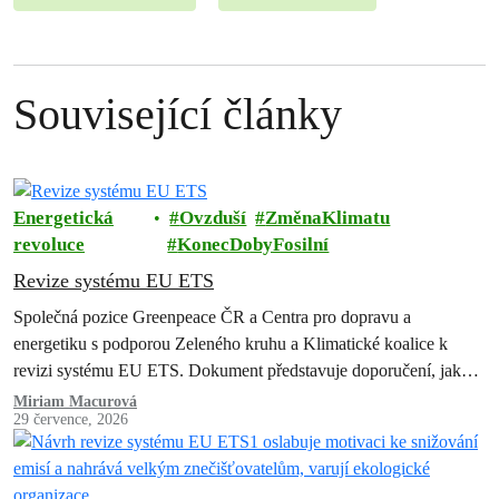
Související články
Energetická
Ovzduší
ZměnaKlimatu
revoluce
KonecDobyFosilní
Revize systému EU ETS
Společná pozice Greenpeace ČR a Centra pro dopravu a
energetiku s podporou Zeleného kruhu a Klimatické koalice k
revizi systému EU ETS. Dokument představuje doporučení, jak
zachovat a posílit systém…
Miriam Macurová
29 července, 2026