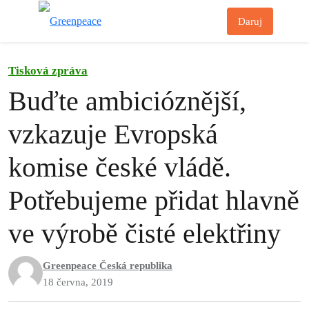
Př
Daruj
Menu
Tisková zpráva
Buďte ambicióznější,
vzkazuje Evropská
komise české vládě.
Potřebujeme přidat hlavně
ve výrobě čisté elektřiny
Greenpeace Česká republika
18 června, 2019