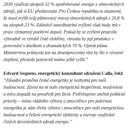
2030 využívat alespoň 32 % spotřebované energie z obnovitelných
zdrojů, jak si EU předsevzala. Pro Českou republiku to znamená,
že musí zvýšit svůj plánovaný rozvoj obnovitelných zdrojů z 20,8 %
na alespoň 23 %. Zdánlivě zanedbatelné zvýšení však bude mít v
praxi významný pozitivní dopad. Pokud by se zvýšení projevilo
výhradně ve výrobě čisté elektřiny, vzrostla by její produkce v
porovnání s dneškem o dramatických 70 %. Oproti plánu
Ministerstva průmyslu jen na desetiprocentní růst by šlo o výrazné
zlepšení, přestože potenciál máme ještě vyšší.”
Edvard Sequens, energetický konzultant sdružení Calla, řekl:
“Zásadní proměna české energetiky je nezbytná pro naši
budoucnost. Závisí na ní naše energetická bezpečnost, nezávislost
a míra dopadů na prostředí pro život. Potřebujeme změnit politické
priority – místo vládního výboru a zmocněnce pro jadernou
energetiku je nám třeba výboru i zmocněnce pro naši energetickou
budoucnost a řešení energetické efektivity a rozvoje využívání
čistých decentrálních zdrojů energie.”