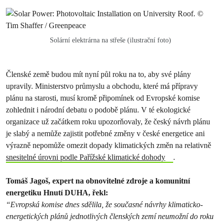
Solární elektrárna na střeše (ilustrační foto)
Členské země budou mít nyní půl roku na to, aby své plány
upravily. Ministerstvo průmyslu a obchodu, které má přípravy
plánu na starosti, musí kromě připomínek od Evropské komise
zohlednit i národní debatu o podobě plánu. V té ekologické
organizace už začátkem roku upozorňovaly, že český návrh plánu
je slabý a nemůže zajistit potřebné změny v české energetice ani
výrazně nepomůže omezit dopady klimatických změn na relativně
snesitelné úrovni podle Pařížské klimatické dohody
.
Tomáš Jagoš, expert na obnovitelné zdroje a komunitní
energetiku Hnutí DUHA, řekl:
“Evropská komise dnes sdělila, že současné návrhy klimaticko-
energetických plánů jednotlivých členských zemí neumožní do roku