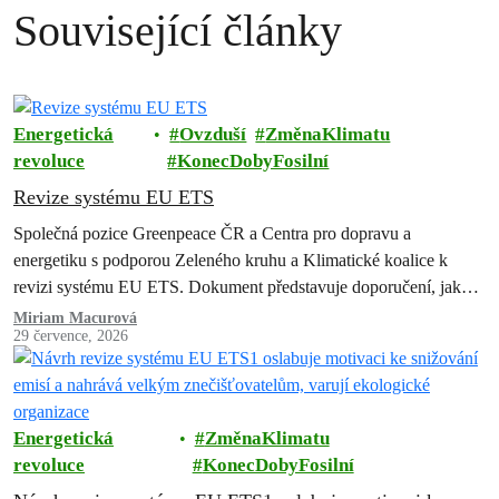
Související články
Energetická
Ovzduší
ZměnaKlimatu
revoluce
KonecDobyFosilní
Revize systému EU ETS
Společná pozice Greenpeace ČR a Centra pro dopravu a
energetiku s podporou Zeleného kruhu a Klimatické koalice k
revizi systému EU ETS. Dokument představuje doporučení, jak
zachovat a posílit systém…
Miriam Macurová
29 července, 2026
Energetická
ZměnaKlimatu
revoluce
KonecDobyFosilní