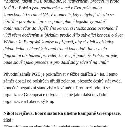
“Způsob, jakým PGE postupuje, je neuvěřitelný především proto,
že ČR a Polsko jsou partnerské země v Evropské unii a
koneckonců i v rámci V4. V momentě, kdy nebylo jisté, zda se
těžařům povolovací proces podle platné legislativy podaří
dotáhnout včas do úspěšného konce, si Polsko zcela bezohledně
vůči všem dotčeným subjektům prodloužilo stávající koncesi o 6 let.
Věříme, že Evropská komise nepřipustí, aby si z její legislativy
dělala jedna z členských zemí trhací kalendář. Jde o zcela
flagrantní obcházení pravidel, které v případě, že Polsku projde,
bude sloužit jako precedens pro další státy závislé na uhlí.”
Původní záměr PGE je pokračovat v těžbě dalších 24 let. I tento
záměr dostal od polských úřadů zelenou, přestože český stát vydal
konečné negativní stanovisko k záměru. Proti rozhodnutí se
organizace Greenpeace odvolala stejně jako další nevládní
organizace a Liberecký kraj.
Nikol Krejčová, koordinátorka uhelné kampaně Greenpeace,
říká:
“Považujeme za skandální, že polská strana zcela přestala