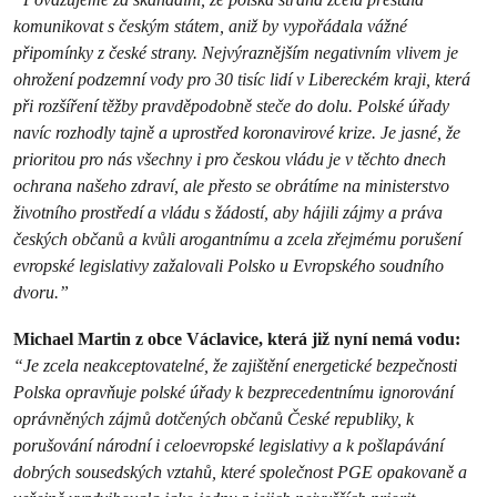
komunikovat s českým státem, aniž by vypořádala vážné
připomínky z české strany. Nejvýraznějším negativním vlivem je
ohrožení podzemní vody pro 30 tisíc lidí v Libereckém kraji, která
při rozšíření těžby pravděpodobně steče do dolu. Polské úřady
navíc rozhodly tajně a uprostřed koronavirové krize. Je jasné, že
prioritou pro nás všechny i pro českou vládu je v těchto dnech
ochrana našeho zdraví, ale přesto se obrátíme na ministerstvo
životního prostředí a vládu s žádostí, aby hájili zájmy a práva
českých občanů a kvůli arogantnímu a zcela zřejmému porušení
evropské legislativy zažalovali Polsko u Evropského soudního
dvoru.”
Michael Martin z obce Václavice, která již nyní nemá vodu:
“Je zcela neakceptovatelné, že zajištění energetické bezpečnosti
Polska opravňuje polské úřady k bezprecedentnímu ignorování
oprávněných zájmů dotčených občanů České republiky, k
porušování národní i celoevropské legislativy a k pošlapávání
dobrých sousedských vztahů, které společnost PGE opakovaně a