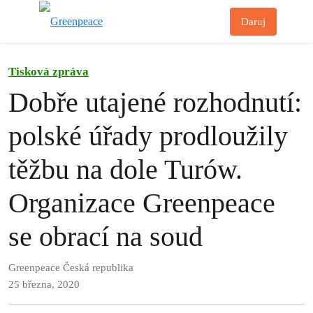
Př
Daruj
Menu
Tisková zpráva
Dobře utajené rozhodnutí:
polské úřady prodloužily
těžbu na dole Turów.
Organizace Greenpeace
se obrací na soud
Greenpeace Česká republika
25 března, 2020