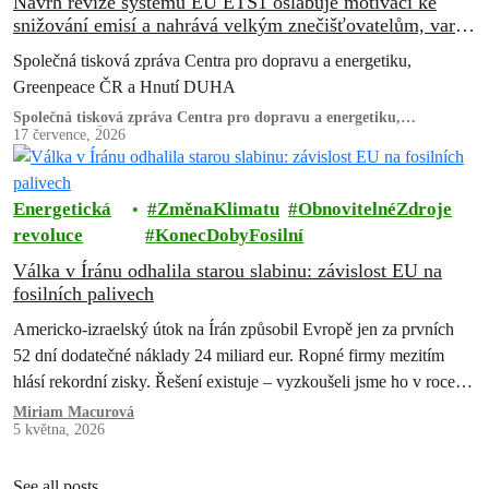
Návrh revize systému EU ETS1 oslabuje motivaci ke
snižování emisí a nahrává velkým znečišťovatelům, varují
ekologické organizace
Společná tisková zpráva Centra pro dopravu a energetiku,
Greenpeace ČR a Hnutí DUHA
Společná tisková zpráva Centra pro dopravu a energetiku,
Greenpeace ČR a Hnutí DUHA
17 července, 2026
Energetická
ZměnaKlimatu
ObnovitelnéZdroje
revoluce
KonecDobyFosilní
Válka v Íránu odhalila starou slabinu: závislost EU na
fosilních palivech
Americko-izraelský útok na Írán způsobil Evropě jen za prvních
52 dní dodatečné náklady 24 miliard eur. Ropné firmy mezitím
hlásí rekordní zisky. Řešení existuje – vyzkoušeli jsme ho v roce
2022 a pokazili. Teď máme druhou…
Miriam Macurová
5 května, 2026
See all posts