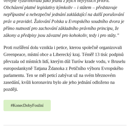
veřejně vyzdvihovala jako jednu z jejich nejvyšších priorit.
Obcházení platné legislativy kýmkoliv – i státem – představuje
nepřípustné a nebezpečné jednání zakládající na další porušování
práv a pravidel. Žalování Polska u Evropského soudního dvora je
přímo nutností pro zachování základního právního principu, že
zákony a předpisy jsou závazné pro kohokoliv, tedy i pro státy.”
Proti rozšíření dolu vznikla i petice, kterou společně organizovali
Greenpeace, místní obce a Liberecký kraj. Téměř 13 tisíc podpisů
převzala od místních lidí, kterým důl Turów krade vodu, v Bruselu
europoslankyně Tatjana Ždanoka z Petičního výboru Evropského
parlamentu. Ten se měl peticí zabývat už na svém březnovém
zasedání, kvůli koronaviru bylo ale jeho jednání odloženo na
později.
#
KonecDobyFosilní