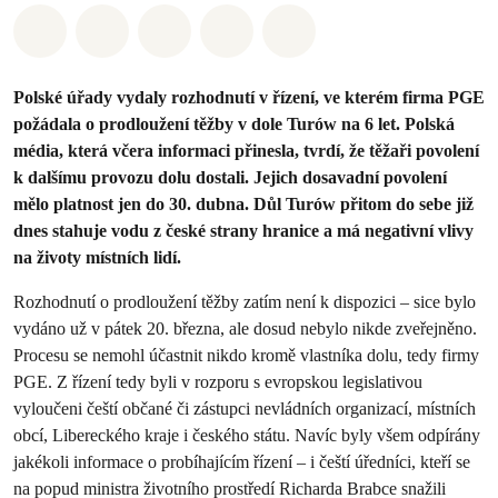
Sdílet na Whatsapp
Sdílet na Facebook
Sdílet na Twitter
Sdílet Email
Share on Bluesky
Polské úřady vydaly rozhodnutí v řízení, ve kterém firma PGE
požádala o prodloužení těžby v dole Turów na 6 let. Polská
média, která včera informaci přinesla, tvrdí, že těžaři povolení
k dalšímu provozu dolu dostali. Jejich dosavadní povolení
mělo platnost jen do 30. dubna. Důl Turów přitom do sebe již
dnes stahuje vodu z české strany hranice a má negativní vlivy
na životy místních lidí.
Rozhodnutí o prodloužení těžby zatím není k dispozici – sice bylo
vydáno už v pátek 20. března, ale dosud nebylo nikde zveřejněno.
Procesu se nemohl účastnit nikdo kromě vlastníka dolu, tedy firmy
PGE. Z řízení tedy byli v rozporu s evropskou legislativou
vyloučeni čeští občané či zástupci nevládních organizací, místních
obcí, Libereckého kraje i českého státu. Navíc byly všem odpírány
jakékoli informace o probíhajícím řízení – i čeští úředníci, kteří se
na popud ministra životního prostředí Richarda Brabce snažili