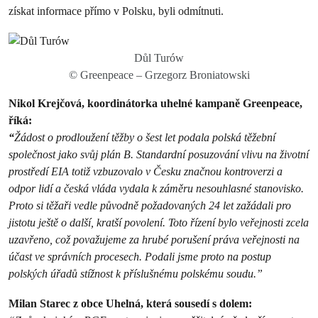
získat informace přímo v Polsku, byli odmítnuti.
Důl Turów
© Greenpeace – Grzegorz Broniatowski
Nikol Krejčová, koordinátorka uhelné kampaně Greenpeace,
říká:
“
Žádost o prodloužení těžby o šest let podala polská těžební
společnost jako svůj plán B. Standardní posuzování vlivu na životní
prostředí EIA totiž vzbuzovalo v Česku značnou kontroverzi a
odpor lidí a česká vláda vydala k záměru nesouhlasné stanovisko.
Proto si těžaři vedle původně požadovaných 24 let zažádali pro
jistotu ještě o další, kratší povolení. Toto řízení bylo veřejnosti zcela
uzavřeno, což považujeme za hrubé porušení práva veřejnosti na
účast ve správních procesech. Podali jsme proto na postup
polských úřadů stížnost k příslušnému polskému soudu.”
Milan Starec z obce Uhelná, která sousedí s dolem: