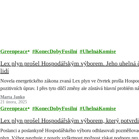
Greenpeace
KonecDobyFosilní
UhelnáKomise
Lex plyn prošel Hospodářským výborem. Jeho uhelná č
lidí
Novela energetického zákona zvaná Lex plyn ve čtvrtek prošla Hospod
pozitivních úprav. I přes tyto dílčí změny ale zůstává hlavní problém
Marta Janko
21 února, 2025
Greenpeace
KonecDobyFosilní
UhelnáKomise
Lex plyn prošel Hospodářským výborem, který potvrdil
Poslanci a poslankyně Hospodářského výboru odhlasovali pozměňovac
plyn. Výbor navrhuje z novely vyškrtnout možnost získat podporu pro