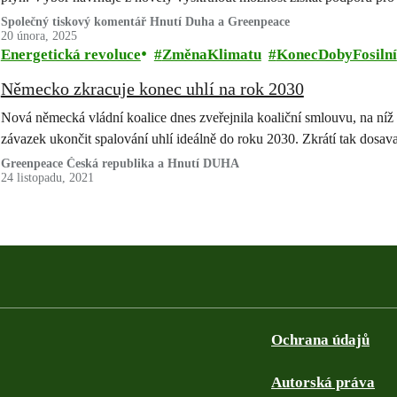
Společný tiskový komentář Hnutí Duha a Greenpeace
20 února, 2025
Energetická revoluce
ZměnaKlimatu
KonecDobyFosilní
Německo zkracuje konec uhlí na rok 2030
Nová německá vládní koalice dnes zveřejnila koaliční smlouvu, na níž 
závazek ukončit spalování uhlí ideálně do roku 2030. Zkrátí tak dosa
Greenpeace Česká republika a Hnutí DUHA
24 listopadu, 2021
Ochrana údajů
Autorská práva