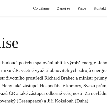
Co děláme
Zapoj se
Práce
Kontakt
ise
 budoucí potřebu spalování uhlí k výrobě energie. Jeh
o mixu ČR, včetně využití obnovitelných zdrojů energie
tr životního prostředí Richard Brabec a ministr prům
ími členy také zástupci Hospodářské komory, Svazu prů
azů ČR a také zástupci odborné veřejnosti. Za nevládn
ovenský (Greenpeace) a Jiří Koželouh (Duha).