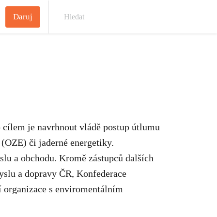
Daruj
Hled
o cílem je navrhnout vládě postup útlumu
 (OZE) či jaderné energetiky.
yslu a obchodu. Kromě zástupců dalších
myslu a dopravy ČR, Konfederace
í organizace s enviromentálním