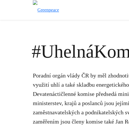
#UhelnáKom
Poradní orgán vlády ČR by měl zhodnotit
využití uhlí a také skladbu energetickéh
Devatenáctičlenné komise předsedá minis
ministerstev, krajů a poslanců jsou jej
zaměstnavatelských a podnikatelských sv
zaměřením jsou členy komise také Jan R