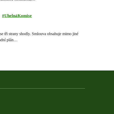
UhelnáKomise
se tři strany shodly. Smlouva obsahuje mimo jiné
vadní plán…