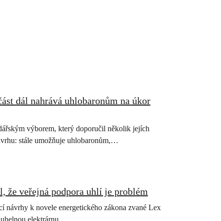
ást dál nahrává uhlobaronům na úkor
ářským výborem, který doporučil několik jejích
 návrhu: stále umožňuje uhlobaronům,…
, že veřejná podpora uhlí je problém
í návrhy k novele energetického zákona zvané Lex
 uhelnou elektrárnu,…