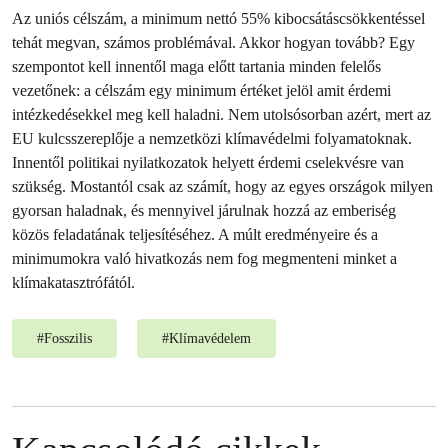
Az uniós célszám, a minimum nettó 55% kibocsátáscsökkentéssel
tehát megvan, számos problémával. Akkor hogyan tovább? Egy
szempontot kell innentől maga előtt tartania minden felelős
vezetőnek: a célszám egy minimum értéket jelöl amit érdemi
intézkedésekkel meg kell haladni. Nem utolsósorban azért, mert az
EU kulcsszereplője a nemzetközi klímavédelmi folyamatoknak.
Innentől politikai nyilatkozatok helyett érdemi cselekvésre van
szükség. Mostantól csak az számít, hogy az egyes országok milyen
gyorsan haladnak, és mennyivel járulnak hozzá az emberiség
közös feladatának teljesítéséhez. A múlt eredményeire és a
minimumokra való hivatkozás nem fog megmenteni minket a
klímakatasztrófától.
#
Fosszilis
#
Klímavédelem