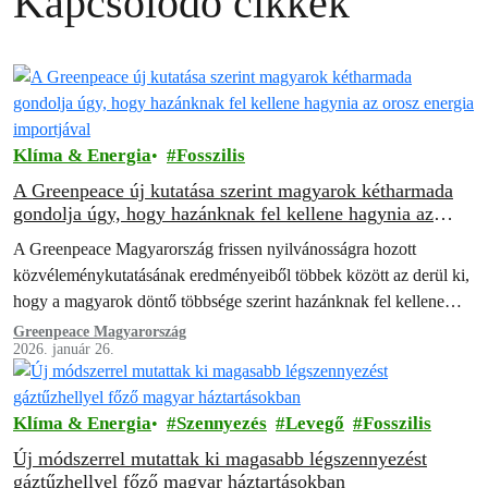
Kapcsolódó cikkek
Klíma & Energia
Fosszilis
A Greenpeace új kutatása szerint magyarok kétharmada
gondolja úgy, hogy hazánknak fel kellene hagynia az
orosz energia importjával
A Greenpeace Magyarország frissen nyilvánosságra hozott
közvéleménykutatásának eredményeiből többek között az derül ki,
hogy a magyarok döntő többsége szerint hazánknak fel kellene
hagynia az orosz energia importjával.
Greenpeace Magyarország
2026. január 26.
Klíma & Energia
Szennyezés
Levegő
Fosszilis
Új módszerrel mutattak ki magasabb légszennyezést
gáztűzhellyel főző magyar háztartásokban