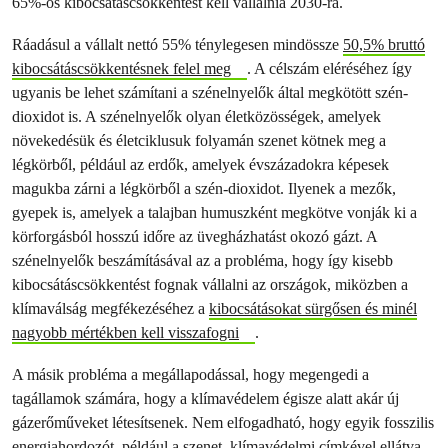
65%-os kibocsátáscsökkentést kell vállalnia 2030-ra.
Ráadásul a vállalt nettó 55% ténylegesen mindössze
50,5% bruttó
kibocsátáscsökkentésnek felel meg
. A célszám eléréséhez így
ugyanis be lehet számítani a szénelnyelők által megkötött szén-
dioxidot is. A szénelnyelők olyan életközösségek, amelyek
növekedésük és életciklusuk folyamán szenet kötnek meg a
légkörből, például az erdők, amelyek évszázadokra képesek
magukba zárni a légkörből a szén-dioxidot. Ilyenek a mezők,
gyepek is, amelyek a talajban humuszként megkötve vonják ki a
körforgásból hosszú időre az üvegházhatást okozó gázt. A
szénelnyelők beszámításával az a probléma, hogy így kisebb
kibocsátáscsökkentést fognak vállalni az országok, miközben a
klímaválság megfékezéséhez a
kibocsátásokat sürgősen és minél
nagyobb mértékben kell visszafogni
.
A másik probléma a megállapodással, hogy megengedi a
tagállamok számára, hogy a klímavédelem égisze alatt akár új
gázerőműveket létesítsenek. Nem elfogadható, hogy egyik fosszilis
energiahordozót, például a szenet, klímavédelmi címkével ellátva