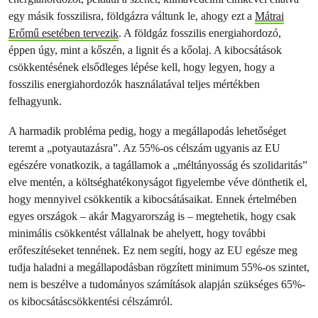
egy másik fosszilisra, földgázra váltunk le, ahogy ezt a
Mátrai
Erőmű esetében tervezik
. A földgáz fosszilis energiahordozó,
éppen úgy, mint a kőszén, a lignit és a kőolaj. A kibocsátások
csökkentésének elsődleges lépése kell, hogy legyen, hogy a
fosszilis energiahordozók használatával teljes mértékben
felhagyunk.
A harmadik probléma pedig, hogy a megállapodás lehetőséget
teremt a „potyautazásra”. Az 55%-os célszám ugyanis az EU
egészére vonatkozik, a tagállamok a „méltányosság és szolidaritás”
elve mentén, a költséghatékonyságot figyelembe véve dönthetik el,
hogy mennyivel csökkentik a kibocsátásaikat. Ennek értelmében
egyes országok – akár Magyarország is – megtehetik, hogy csak
minimális csökkentést vállalnak be ahelyett, hogy további
erőfeszítéseket tennének. Ez nem segíti, hogy az EU egésze meg
tudja haladni a megállapodásban rögzített minimum 55%-os szintet,
nem is beszélve a tudományos számítások alapján szükséges 65%-
os kibocsátáscsökkentési célszámról.