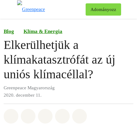
Ke
Adományozz
Menü
Blog
Klíma & Energia
Elkerülhetjük a
klímakatasztrófát az új
uniós klímacéllal?
Greenpeace Magyarország
2020. december 11.
Megosztás itt: Whatsapp
Megosztás itt: Facebook
Megosztás itt: Twitter
Megosztás itt: Email
Share on Bluesky