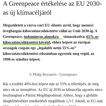
A Greenpeace értékelése az EU 2030-
as új klímacéljáról
Megszületett a várva-várt EU-döntés arról, hogy mennyi
üvegházgáz-kibocsátáscsökkentést vállal az Unió 2030-ig. A
Greenpeace,
tudományos alapokra
támaszkodva,
65%-os
kibocsátáscsökkentést követel
, ehhez képest az európai
országok csupán egy „legalább nettó 55%-os”
kibocsátáscsökkentési célszámban egyeztek meg végül, az
1990-es szinthez képest.
© Philip Reynaers / Greenpeace
Bár a korábbi 40%-hoz képest már az 55% is előrelépés, de még
sincs ok az ünneplésre. Az EU új 2030-as klímacélja ugyanis nincs
összhangban a Párizsi Megállapodással. Ahhoz, hogy a globális
átlaghőmérséklet emelkedését megállítsuk 1,5 C foknál, az EU-nak