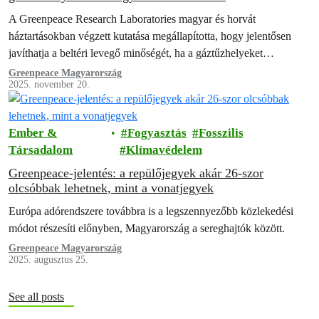
A Greenpeace Research Laboratories magyar és horvát
háztartásokban végzett kutatása megállapította, hogy jelentősen
javíthatja a beltéri levegő minőségét, ha a gáztűzhelyeket
elektromos készülékekkel váltják fel.
Greenpeace Magyarország
2025. november 20.
Ember &
Fogyasztás
Fosszilis
Társadalom
Klímavédelem
Greenpeace-jelentés: a repülőjegyek akár 26-szor
olcsóbbak lehetnek, mint a vonatjegyek
Európa adórendszere továbbra is a legszennyezőbb közlekedési
módot részesíti előnyben, Magyarország a sereghajtók között.
Greenpeace Magyarország
2025. augusztus 25.
See all posts