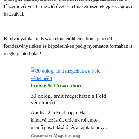
fűszernövények termesztésével és a bioélelmiszerek egészségügyi
hatásaival.
Kiadványainkat te is szabadon letöltheted honlapunkról.
Rendezvényeinken és képzéseinken pedig nyomtatott formában is
megkaphatod őket!
Ember & Társadalom
30 dolog, amit megtehetsz a Föld
védelméért
Április 22. a Föld napja. Ha a
klímaváltozásról, erdeink rohamos
ütemű pusztulásáról és a fajok tömeges
kihalásáról szóló hírek téged sem
Greenpeace Magyarország