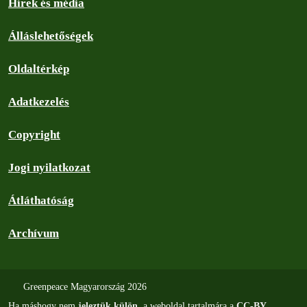
Hírek és média
Álláslehetőségek
Oldaltérkép
Adatkezelés
Copyright
Jogi nyilatkozat
Átláthatóság
Archívum
Greenpeace Magyarország 2026
Ha máshogy nem
jeleztük külön
, a weboldal tartalmára a
CC-BY