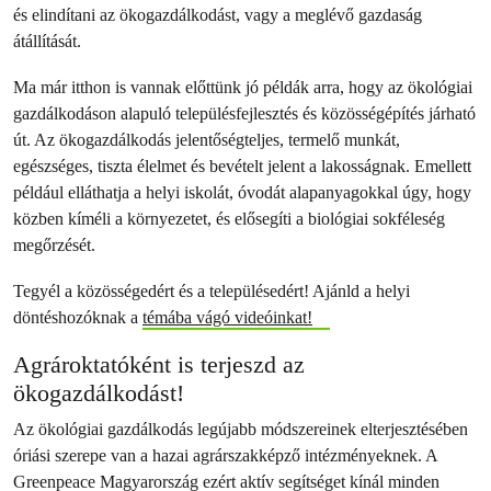
és elindítani az ökogazdálkodást, vagy a meglévő gazdaság
átállítását.
Ma már itthon is vannak előttünk jó példák arra, hogy az ökológiai
gazdálkodáson alapuló településfejlesztés és közösségépítés járható
út. Az ökogazdálkodás jelentőségteljes, termelő munkát,
egészséges, tiszta élelmet és bevételt jelent a lakosságnak. Emellett
például elláthatja a helyi iskolát, óvodát alapanyagokkal úgy, hogy
közben kíméli a környezetet, és elősegíti a biológiai sokféleség
megőrzését.
Tegyél a közösségedért és a településedért! Ajánld a helyi
döntéshozóknak a
témába vágó videóinkat!
Agrároktatóként is terjeszd az
ökogazdálkodást!
Az ökológiai gazdálkodás legújabb módszereinek elterjesztésében
óriási szerepe van a hazai agrárszakképző intézményeknek. A
Greenpeace Magyarország ezért aktív segítséget kínál minden