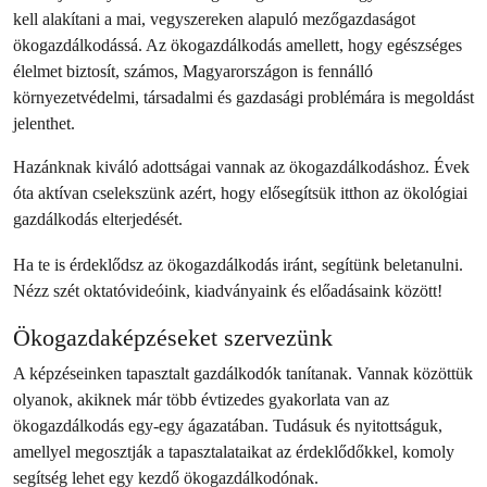
kell alakítani a mai, vegyszereken alapuló mezőgazdaságot
ökogazdálkodássá. Az ökogazdálkodás amellett, hogy egészséges
élelmet biztosít, számos, Magyarországon is fennálló
környezetvédelmi, társadalmi és gazdasági problémára is megoldást
jelenthet.
Hazánknak kiváló adottságai vannak az ökogazdálkodáshoz. Évek
óta aktívan cselekszünk azért, hogy elősegítsük itthon az ökológiai
gazdálkodás elterjedését.
Ha te is érdeklődsz az ökogazdálkodás iránt, segítünk beletanulni.
Nézz szét oktatóvideóink, kiadványaink és előadásaink között!
Ökogazdaképzéseket szervezünk
A képzéseinken tapasztalt gazdálkodók tanítanak. Vannak közöttük
olyanok, akiknek már több évtizedes gyakorlata van az
ökogazdálkodás egy-egy ágazatában. Tudásuk és nyitottságuk,
amellyel megosztják a tapasztalataikat az érdeklődőkkel, komoly
segítség lehet egy kezdő ökogazdálkodónak.