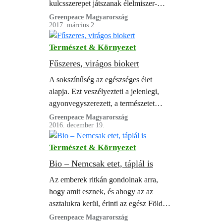
kulcsszerepet játszanak élelmiszer-
termelésünkben és a mezőgazdaságban.
Greenpeace Magyarország
2017. március 2.
A világpiacon értékesített árunövények
háromnegyede függ tőlük valamilyen
Természet & Környezet
mértékben. Ennek ellenére ezek a
nélkülözhetetlen rovarok komoly
Fűszeres, virágos biokert
bajban vannak. Egyes vadon élő
A sokszínűség az egészséges élet
poszméhfajok egyedszáma például
alapja. Ezt veszélyezteti a jelenlegi,
olyan drasztikusan megfogyatkozott,
agyonvegyszerezett, a természetet
hogy az regionális vagy globális
tönkretevő, a nagy monokultúrákon
Greenpeace Magyarország
kihalásukhoz vezetett. A más
2016. december 19.
kevésféle terményt termelő és ezzel
beporzókról rendelkezésre…
gazdasági haszonnövényeinket,
Természet & Környezet
változatos táplálékforrásainkat
beszűkítő ipari mezőgazdaság. A jó hír
Bio – Nemcsak etet, táplál is
az, hogy van megoldás. Ez az
Az emberek ritkán gondolnak arra,
ökológiai gazdálkodás, amely a
hogy amit esznek, és ahogy az az
természettel és az emberek egészséges
asztalukra kerül, érinti az egész Földet.
élelmiszer iránti igényével
Megváltoztatja a tájat, az életformánkat,
Greenpeace Magyarország