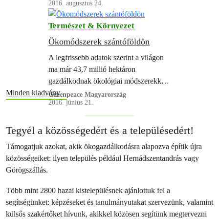
összhangban, minden eddigi ellenkező
2016. augusztus 24.
befolyásolja a talaj termőképességét, a
állítással…
levegő és a vizek tisztaságát, még az
Természet & Környezet
időjárást is.
Ökomódszerek szántóföldön
A legfrissebb adatok szerint a világon
ma már 43,7 millió hektáron
gazdálkodnak ökológiai módszerekkel.
Európában 11,6 millió hektáron folyik
Minden kiadvány
Greenpeace Magyarország
2016. június 21.
ilyen gazdálkodás. Az ökotermékek
fogyasztása világszerte folyamatosan
növekszik – a tendenciát még a 2008-
Tegyél a közösségedért és a településedért!
as gazdasági válság sem tudta
Támogatjuk azokat, akik ökogazdálkodásra alapozva építik újra
megtörni. Ennek hátterében az áll,
közösségeiket: ilyen település például Hernádszentandrás vagy
hogy egyre többen ismerik fel: aki
Görögszállás.
ökoterméket vásárol, az egészséget
vásárol a családjának.…
Több mint 2800 hazai kistelepülésnek ajánlottuk fel a
segítségünket: képzéseket és tanulmányutakat szervezünk, valamint
külsős szakértőket hívunk, akikkel közösen segítünk megtervezni