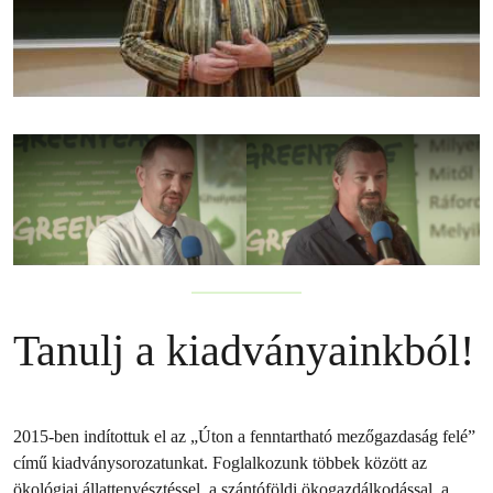
Tanulj a kiadványainkból!
2015-ben indítottuk el az „Úton a fenntartható mezőgazdaság felé”
című kiadványsorozatunkat. Foglalkozunk többek között az
ökológiai állattenyésztéssel, a szántóföldi ökogazdálkodással, a