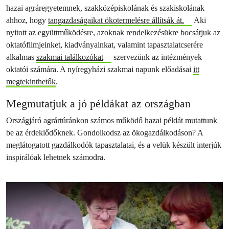
hazai agráregyetemnek, szakközépiskolának és szakiskolának
ahhoz, hogy
tangazdaságaikat ökotermelésre állítsák át.
Aki
nyitott az együttműködésre, azoknak rendelkezésükre bocsátjuk az
oktatófilmjeinket, kiadványainkat, valamint tapasztalatcserére
alkalmas
szakmai találkozókat
szervezünk az intézmények
oktatói számára. A nyíregyházi szakmai napunk előadásai
itt
megtekinthetők
.
Megmutatjuk a jó példákat az országban
Országjáró agrártúránkon számos működő hazai példát mutattunk
be az érdeklődőknek. Gondolkodsz az ökogazdálkodáson? A
meglátogatott gazdálkodók tapasztalatai, és a velük készült interjúk
inspirálóak lehetnek számodra.