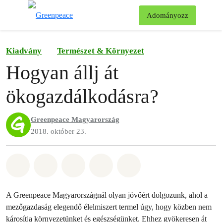
Ke
Adományozz
Menü
Kiadvány
Természet & Környezet
Hogyan állj át
ökogazdálkodásra?
Greenpeace Magyarország
2018. október 23.
Megosztás itt: Whatsapp
Megosztás itt: Facebook
Megosztás itt: Twitter
Megosztás itt: Email
Share on Bluesky
A Greenpeace Magyarországnál olyan jövőért dolgozunk, ahol a
mezőgazdaság elegendő élelmiszert termel úgy, hogy közben nem
károsítja környezetünket és egészségünket. Ehhez gyökeresen át