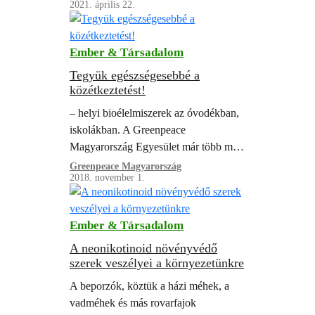
2021. április 22.
hagynak nyugodni, akkor ezen a napon
még jobban felerősödhet…
Ember & Társadalom
Tegyük egészségesebbé a
közétkeztetést!
– helyi bioélelmiszerek az óvodékban,
iskolákban. A Greenpeace
Magyarország Egyesület már több mint
hat éve dolgozik az ökogazdálkodás
Greenpeace Magyarország
2018. november 1.
elterjesztésén. Munkájában az a
meggyőződés vezeti, hogy ez a típusú
mezőgazdaság megoldást…
Ember & Társadalom
A neonikotinoid növényvédő
szerek veszélyei a környezetünkre
A beporzók, köztük a házi méhek, a
vadméhek és más rovarfajok