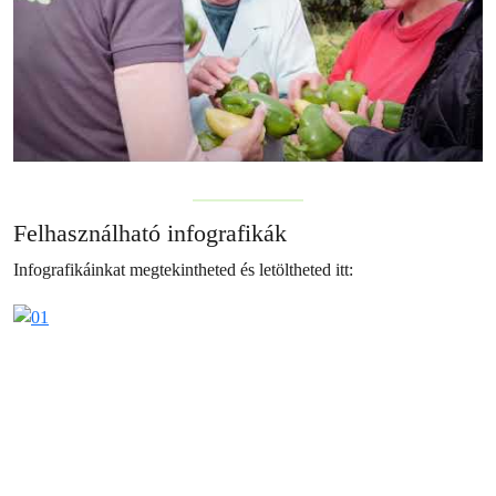
Felhasználható infografikák
Infografikáinkat megtekintheted és letöltheted itt: