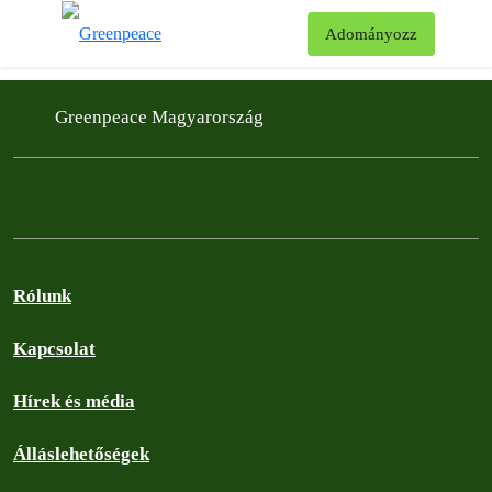
Ke
Adományozz
Menü
Filter posts
Filtered results
Greenpeace Magyarország
Rólunk
Kapcsolat
Hírek és média
Álláslehetőségek