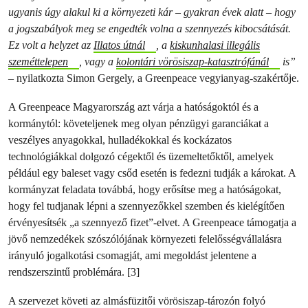
ugyanis úgy alakul ki a környezeti kár – gyakran évek alatt – hogy
a jogszabályok meg se engedték volna a szennyezés kibocsátását.
Ez volt a helyzet az
Illatos útnál
, a
kiskunhalasi illegális
szeméttelepen
, vagy a
kolontári vörösiszap-katasztrófánál
is”
– nyilatkozta Simon Gergely, a Greenpeace vegyianyag-szakértője.
A Greenpeace Magyarország azt várja a hatóságoktól és a
kormánytól: követeljenek meg olyan pénzügyi garanciákat a
veszélyes anyagokkal, hulladékokkal és kockázatos
technológiákkal dolgozó cégektől és üzemeltetőktől, amelyek
például egy baleset vagy csőd esetén is fedezni tudják a károkat. A
kormányzat feladata továbbá, hogy erősítse meg a hatóságokat,
hogy fel tudjanak lépni a szennyezőkkel szemben és kielégítően
érvényesítsék „a szennyező fizet”-elvet. A Greenpeace támogatja a
jövő nemzedékek szószólójának környezeti felelősségvállalásra
irányuló jogalkotási csomagját, ami megoldást jelentene a
rendszerszintű problémára. [3]
A szervezet követi az almásfüzitői vörösiszap-tározón folyó