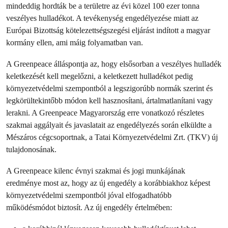
mindeddig hordták be a területre az évi közel 100 ezer tonna
veszélyes hulladékot. A tevékenység engedélyezése miatt az
Európai Bizottság kötelezettségszegési eljárást indított a magyar
kormány ellen, ami máig folyamatban van.
A Greenpeace álláspontja az, hogy elsősorban a veszélyes hulladék
keletkezését kell megelőzni, a keletkezett hulladékot pedig
környezetvédelmi szempontból a legszigorúbb normák szerint és
legkörültekintőbb módon kell hasznosítani, ártalmatlanítani vagy
lerakni. A Greenpeace Magyarország erre vonatkozó részletes
szakmai aggályait és javaslatait az engedélyezés során elküldte a
Mészáros cégcsoportnak, a Tatai Környezetvédelmi Zrt. (TKV) új
tulajdonosának.
A Greenpeace kilenc évnyi szakmai és jogi munkájának
eredménye most az, hogy az új engedély a korábbiakhoz képest
környezetvédelmi szempontból jóval elfogadhatóbb
működésmódot biztosít. Az új engedély értelmében: