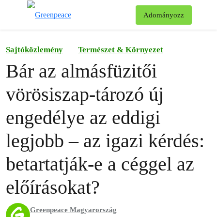
Ke
Adományozz
Menü
Sajtóközlemény
Természet & Környezet
Bár az almásfüzitői
vörösiszap-tározó új
engedélye az eddigi
legjobb – az igazi kérdés:
betartatják-e a céggel az
előírásokat?
Greenpeace Magyarország