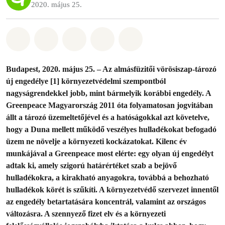
2020. május 25.
Megosztás itt: Whatsapp
Megosztás itt: Facebook
Megosztás itt: Twitter
Megosztás itt: Email
Share on Bluesky
Budapest, 2020. május 25. – Az almásfüzitői vörösiszap-tározó
új engedélye [1] környezetvédelmi szempontból
nagyságrendekkel jobb, mint bármelyik korábbi engedély. A
Greenpeace Magyarország 2011 óta folyamatosan jogvitában
állt a tározó üzemeltetőjével és a hatóságokkal azt követelve,
hogy a Duna mellett működő veszélyes hulladékokat befogadó
üzem ne növelje a környezeti kockázatokat. Kilenc év
munkájával a Greenpeace most elérte: egy olyan új engedélyt
adtak ki, amely szigorú határértéket szab a bejövő
hulladékokra, a kirakható anyagokra, továbbá a behozható
hulladékok körét is szűkíti. A környezetvédő szervezet innentől
az engedély betartatására koncentrál, valamint az országos
változásra. A szennyező fizet elv és a környezeti