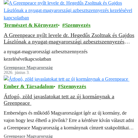
Természet & Környezet
Szennyezés
A Greenpeace nyílt levele dr. Hegedűs Zsoltnak és Gajdos
Lászlónak a nyugat-magyarországi azbesztszennyezés
kezelésével kapcsolatban
a nyugat-magyarországi azbesztszennyezés
kezelésévelkapcsolatban
Greenpeace Magyarország
2026. június 3.
Ember & Társadalom
Szennyezés
Átfogó, zöld javaslatokat tett az új kormánynak a
Greenpeace
Emberséges és működő Magyarországot ígér az új kormány, de
vajon hogy lesz élhető a jövőnk? Erre a kérdésre kíván választ adni
a Greenpeace Magyarország a kormánynak címzett szakpolitikai
javaslatcsomagjával. A…
Greenpeace Magyarország