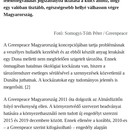
felelősségvállalás jogszabályba iktatása a kulcs ahhoz, hogy
egy valóban tisztább, egészségesebb hellyé válhasson végre
Magyarország.
Fotó: Somogyi-Tóth Péter / Greenpeace
A Greenpeace Magyarország koncepciójában tartja problémásnak
a veszélyes hulladék kezelését és az ebből készült anyag lerakását
egy Duna melletti nem megfelelően szigetelt tározóba. Ennek
önmagában hatalmas ökológiai kockázata van, hiszen a
tározórendszer esetleges sérülésével a szennyezések közvetlenül a
Dunába juthatnak. A kockázatokat egy tudományos jelentés is
megerősíti. [2]
A Greenpeace Magyarország 2011 óta dolgozik az Almásfüzitőn
folyó tevékenység ellen. A környezetvédő szervezet beadványai
hatására a környezethasználó nem tudott új engedélyt szerezni
2015 és 2019 decembere között. Ennek ellenére a korábbi, 2010-es
– a Greenpeace szerint kifogásolható – engedély alapján