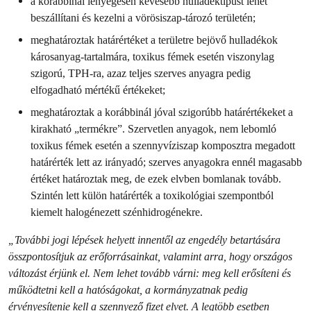
a korábbinál lényegesen kevesebb hulladéktípust lehet
beszállítani és kezelni a vörösiszap-tározó területén;
meghatároztak határértéket a területre bejövő hulladékok
károsanyag-tartalmára, toxikus fémek esetén viszonylag
szigorú, TPH-ra, azaz teljes szerves anyagra pedig
elfogadható mértékű értékeket;
meghatároztak a korábbinál jóval szigorúbb határértékeket a
kirakható „termékre”. Szervetlen anyagok, nem lebomló
toxikus fémek esetén a szennyvíziszap komposztra megadott
határérték lett az irányadó; szerves anyagokra ennél magasabb
értéket határoztak meg, de ezek elvben bomlanak tovább.
Szintén lett külön határérték a toxikológiai szempontból
kiemelt halogénezett szénhidrogénekre.
„További jogi lépések helyett innentől az engedély betartására
összpontosítjuk az erőforrásainkat, valamint arra, hogy országos
változást érjünk el. Nem lehet tovább várni: meg kell erősíteni és
működtetni kell a hatóságokat, a kormányzatnak pedig
érvényesítenie kell a szennyező fizet elvet. A legtöbb esetben