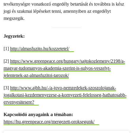
tevékenységre vonatkozó engedély betartását és továbbra is kész
jogi és szakmai lépéseket tenni, amennyiben az engedélyt
megszegik.
Jegyzetek:
[1]
http://almasfuzito.hu/kozzetetel/
[2]
https://www.greenpeace.org/hungary/sajtokozlemeny/2198/a-
magyar-tudomanyos-akademia-szerint-is-sulyos-veszelyt-
jelentenek-az-almasfuzitoi-tarozok/
[3]
http://www.ajbh.hu/-/a-jovo-nemzedekek-szoszolojanak-
jogalkotasi-kezdemenyezese-a-kornyezeti-felelosseg-hathatosabb-
ervenyesitesere?
Kapcsolódó anyagaink a témában:
https://hu.greenpeace.org/mergezett-oroksegunk/