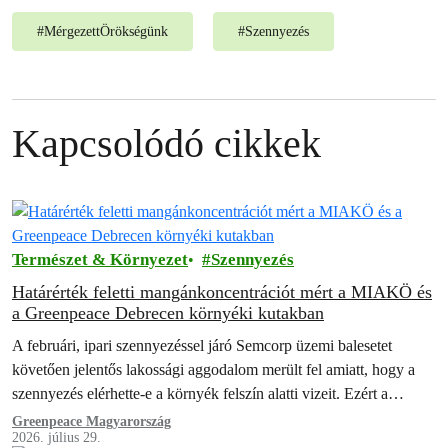
#
MérgezettÖrökségünk
#
Szennyezés
Kapcsolódó cikkek
Természet & Környezet
Szennyezés
Határérték feletti mangánkoncentrációt mért a MIAKÖ és
a Greenpeace Debrecen környéki kutakban
A februári, ipari szennyezéssel járó Semcorp üzemi balesetet
követően jelentős lakossági aggodalom merült fel amiatt, hogy a
szennyezés elérhette-e a környék felszín alatti vizeit. Ezért a
Mikepércsi Anyák a Környezetért…
Greenpeace Magyarország
2026. július 29.