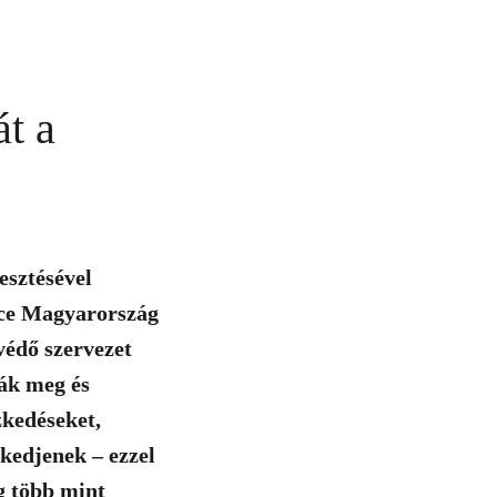
át a
esztésével
eace Magyarország
védő szervezet
sák meg és
zkedéseket,
kedjenek – ezzel
g több mint