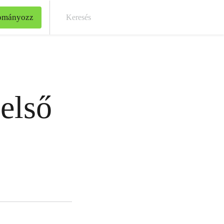
ományozz
Kere
első