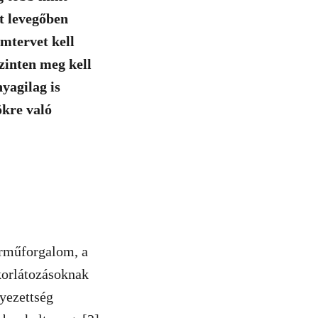
tt levegőben
emtervet kell
szinten meg kell
yagilag is
ökre való
árműforgalom, a
korlátozásoknak
yezettség