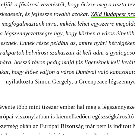
teljük a fővárosi vezetéstől, hogy őrizze meg a tiszta l
zkedéseit, és fejlessze tovább azokat.
Zöld Budapest p
 megfogalmaztunk arra, miként lehet egyszerre megoldá
a légszennyezettségre úgy, hogy közben a város élhetőbb
esznek. Ennek része például az, amire nyári hétvégéken
 rakpartok belvárosi szakaszait át kell adni a gyalogoso
ára, hosszú távon pedig majd fás ligeteknek kell levál
kat, hogy élővé váljon a város Dunával való kapcsolata
 – nyilatkozta Simon Gergely, a Greenpeace légszennye
vente több mint tízezer ember hal meg a légszennyezet
rópai viszonylatban is kiemelkedően egészségkárosító 
zettség okán az Európai Bizottság már pert is indítot