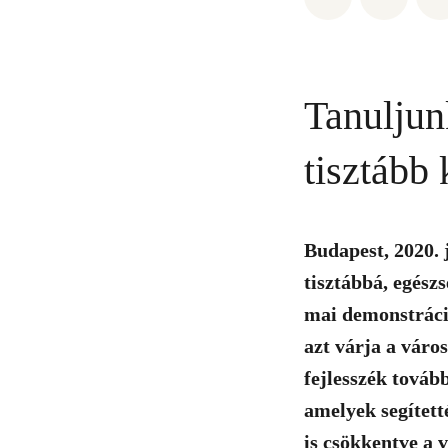
Tanuljun
tisztább
Budapest, 2020. 
tisztábbá, egész
mai demonstráció
azt várja a váro
fejlesszék továb
amelyek segített
is csökkentve a 