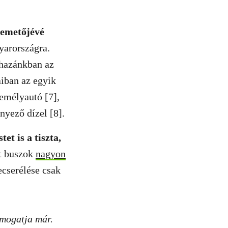
temetőjévé
gyarországra.
 hazánkban az
iban az egyik
emélyautó [7],
nnyező dízel [8].
t is a tiszta,
lt buszok
nagyon
ecserélése csak
ámogatja már.