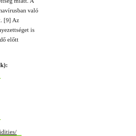
ttség miatt. A
onavírusban való
. [9] Az
yezettséget is
dő előtt
nk):
dities/