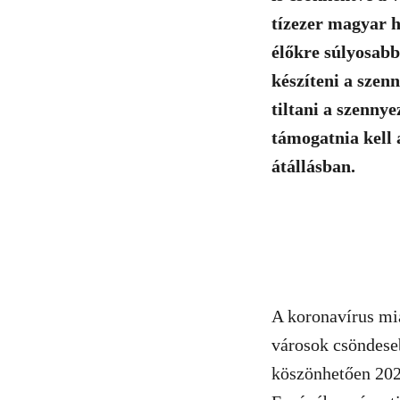
tízezer magyar h
élőkre súlyosabb
készíteni a szen
tiltani a szenny
támogatnia kell 
átállásban.
A koronavírus mi
városok csöndeseb
köszönhetően 202