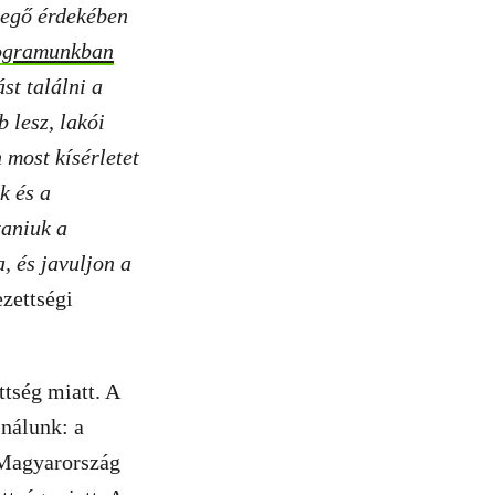
evegő érdekében
rogramunkban
st találni a
 lesz, lakói
 most kísérletet
k és a
taniuk a
, és javuljon a
zettségi
tség miatt. A
nálunk: a
t Magyarország