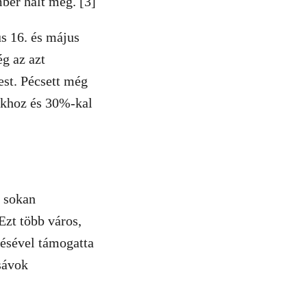
ber halt meg. [3]
s 16. és május
g az azt
st. Pécsett még
okhoz és 30%-kal
s sokan
Ezt több város,
tésével támogatta
sávok
.