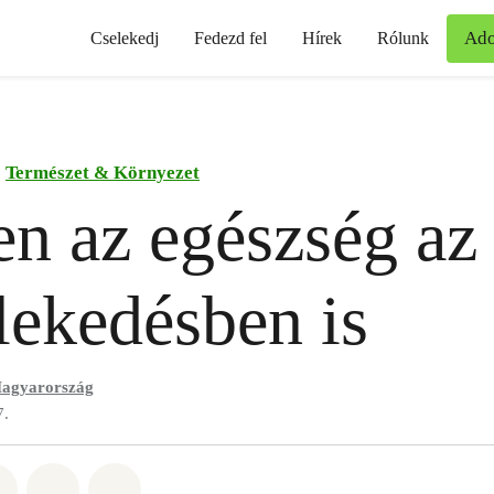
Ad
Cselekedj
Fedezd fel
Hírek
Rólunk
Természet & Környezet
n az egészség az 
lekedésben is
agyarország
7.
t: Whatsapp
tás itt: Facebook
Megosztás itt: Twitter
Megosztás itt: Email
Share on Bluesky