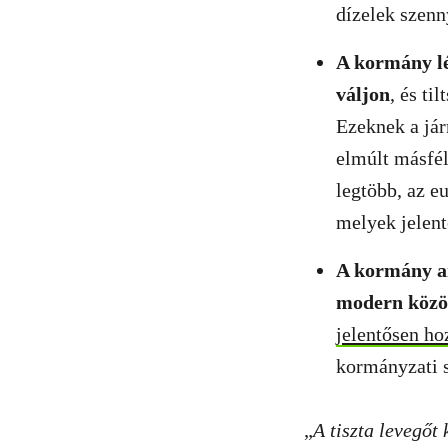
dízelek szenn
A kormány lé
váljon
, és ti
Ezeknek a jár
elmúlt másfél
legtöbb, az e
melyek jelent
A kormány an
modern közös
jelentősen ho
kormányzati s
„
A tiszta levegőt