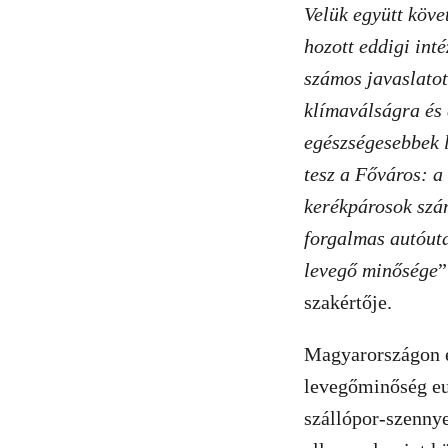
Velük együtt köve
hozott eddigi inté
számos javaslatot
klímaválságra és 
egészségesebbek l
tesz a Főváros: a
kerékpárosok szám
forgalmas autóuta
levegő minősége
”
szakértője.
Magyarországon é
levegőminőség eu
szállópor-szennye