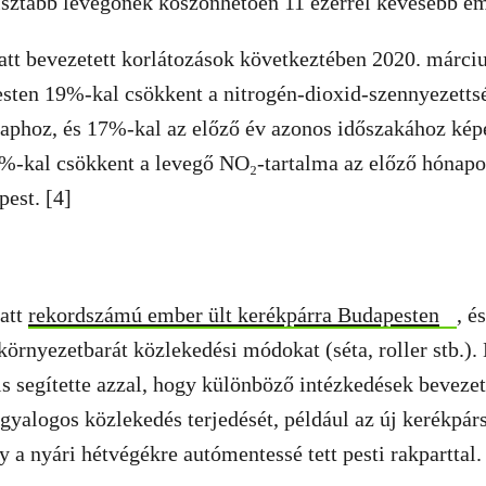
isztább levegőnek köszönhetően 11 ezerrel kevesebb em
tt bevezetett korlátozások következtében 2020. márciu
sten 19%-kal csökkent a nitrogén-dioxid-szennyezettsé
aphoz, és 17%-kal az előző év azonos időszakához képe
3%-kal csökkent a levegő NO₂-tartalma az előző hónap
pest. [4]
latt
rekordszámú ember ült kerékpárra Budapesten
, é
környezetbarát közlekedési módokat (séta, roller stb.). 
s segítette azzal, hogy különböző intézkedések beveze
 gyalogos közlekedés terjedését, például az új kerékpár
gy a nyári hétvégékre autómentessé tett pesti rakparttal