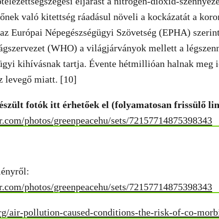
ötelezettségszegési eljárást a nitrogén-dioxid-szennyeze
őnek való kitettség ráadásul növeli a kockázatát a kor
s az Európai Népegészségügyi Szövetség (EPHA) szerint
ágszervezet (WHO) a világjárványok mellett a légszenn
gyi kihívásnak tartja. Évente hétmillióan halnak meg i
sz levegő miatt. [10]
zült fotók itt érhetőek el (folyamatosan frissülő li
kr.com/photos/greenpeacehu/sets/72157714875398343
ményről:
kr.com/photos/greenpeacehu/sets/72157714875398343
rg/air-pollution-caused-conditions-the-risk-of-co-morbi