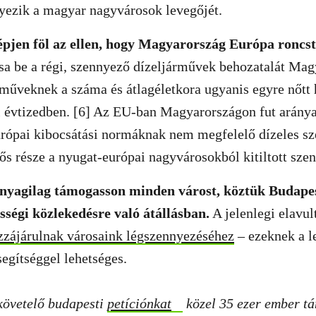
yezik a magyar nagyvárosok levegőjét.
pjen föl az ellen, hogy Magyarország Európa roncs
ltsa be a régi, szennyező dízeljárművek behozatalát Ma
műveknek a száma és átlagéletkora ugyanis egyre nőtt
 évtizedben. [6] Az EU-ban Magyarországon fut aránya
urópai kibocsátási normáknak nem megfelelő dízeles sz
ős része a nyugat-európai nagyvárosokból kitiltott sze
yagilag támogasson minden várost, köztük Budapeste
ségi közlekedésre való átállásban.
A jelenlegi elavu
zzájárulnak városaink légszennyezéséhez
– ezeknek a l
egítséggel lehetséges.
 követelő budapesti
petíciónkat
közel 35 ezer ember t