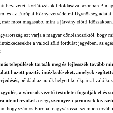
tt bevezetett korlátozások feloldásával azonban Budap
om, és az Európai Környezetvédelmi Ügynökség adatai 
 már most magasabb, mint a járvány előtti időszakban.
yarország azt várja a magyar döntéshozóktól, hogy m
intézkedésekbe a valódi zöld fordulat jegyében, az egés
:
 más települések tartsák meg és fejlesszék tovább m
latt hozott pozitív intézkedéseket, amelyek segítetté
erjedését
, például az autók helyett kerékpárral való köz
zgyűlés, a városok vezető testületei
fogadják el és s
ra ütemtervüket a régi, szennyező járművek kivezet
an, hogy számos Európai nagyvárossal szemben továbbra