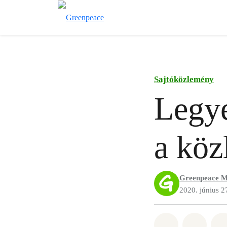
Sajtóközlemény
Legye
a köz
Greenpeace M
2020. június 2
Megosztás it
Megosz