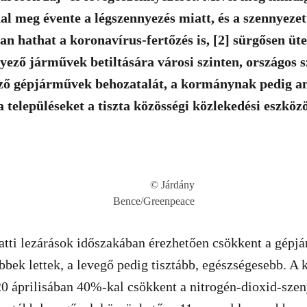
al meg évente a légszennyezés miatt, és a szennyeze
an hathat a koronavírus-fertőzés is, [2] sürgősen üt
nyező járművek betiltására városi szinten, országos 
ező gépjárművek behozatalát, a kormánynak pedig an
a településeket a tiszta közösségi közlekedési eszköz
© Járdány
Bence/Greenpeace
atti lezárások időszakában érezhetően csökkent a gépj
bek lettek, a levegő pedig tisztább, egészségesebb. A 
0 áprilisában 40%-kal csökkent a nitrogén-dioxid-szen