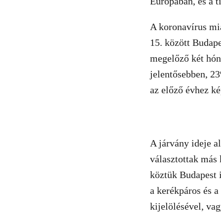
Európában, és a t
A koronavírus mia
15. között Budape
megelőző két hón
jelentősebben, 2
az előző évhez ké
A járvány ideje a
választottak más 
köztük Budapest i
a kerékpáros és a
kijelölésével, va