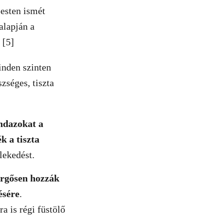
esten ismét
alapján a
 [5]
inden szinten
zséges, tiszta
indazokat a
k a tiszta
lekedést.
ürgősen hozzák
ésére
.
 is régi füstölő