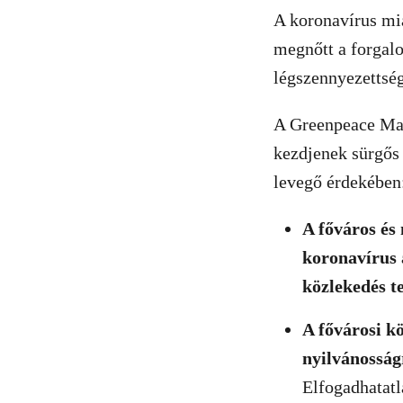
A koronavírus mia
megnőtt a forgal
légszennyezettség
A Greenpeace Mag
kezdjenek sürgős 
levegő érdekében
A főváros és
koronavírus a
közlekedés t
A fővárosi kö
nyilvánosság
Elfogadhatatl