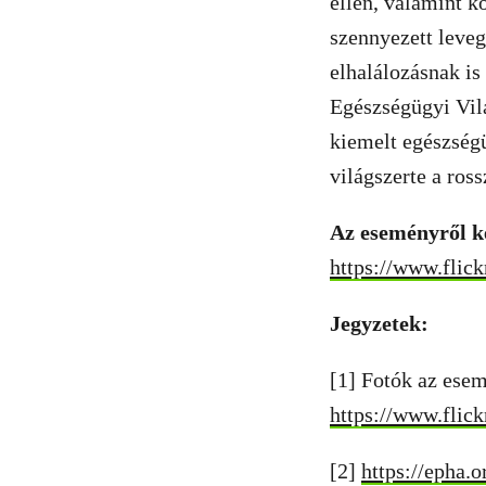
ellen, valamint k
szennyezett leveg
elhalálozásnak i
Egészségügyi Vil
kiemelt egészségü
világszerte a ros
Az eseményről kés
https://www.flic
Jegyzetek:
[1] Fotók az ese
https://www.flic
[2]
https://epha.o