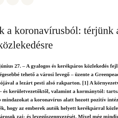
k a koronavírusból: térjünk 
 közlekedésre
június 27. – A gyalogos és kerékpáros közlekedés fejl
ségesebbé tehető a városi levegő – üzente a Greenp
jával a lezárt pesti alsó rakparton. [1] A környezet
s- és kerületvezetőktől, valamint a kormánytól: tart
b mindazokat a koronavírus alatt hozott pozitív inté
ék, hogy az emberek autók helyett kerékpárral közle
városok zaj- és levegőszennyezését. Mivel még mindi