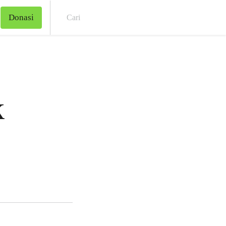
Donasi
Cari
k