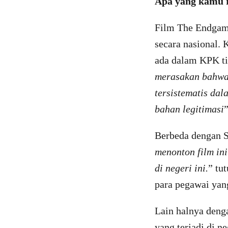
Apa yang kamu 
Film The Endgame
secara nasional. 
ada dalam KPK tid
merasakan bahwa 
tersistematis da
bahan legitimasi
”
Berbeda dengan S
menonton film in
di negeri ini.
” tu
para pegawai yan
Lain halnya denga
yang terjadi di ne