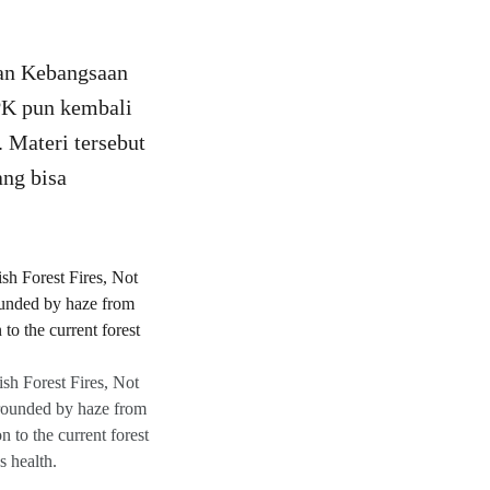
san Kebangsaan
PK pun kembali
 Materi tersebut
ang bisa
sh Forest Fires, Not
rounded by haze from
n to the current forest
s health.