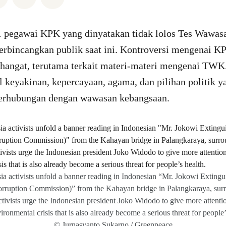
 pegawai KPK yang dinyatakan tidak lolos Tes Wawa
rbincangkan publik saat ini. Kontroversi mengenai K
 hangat, terutama terkait materi-materi mengenai TWK.
 keyakinan, kepercayaan, agama, dan pilihan politik y
berhubungan dengan wawasan kebangsaan.
a activists unfold a banner reading in Indonesian “Mr. Jokowi Extingui
rruption Commission)” from the Kahayan bridge in Palangkaraya, sur
activists urge the Indonesian president Joko Widodo to give more attentio
vironmental crisis that is also already become a serious threat for people’
© Jurnasyanto Sukarno / Greenpeace