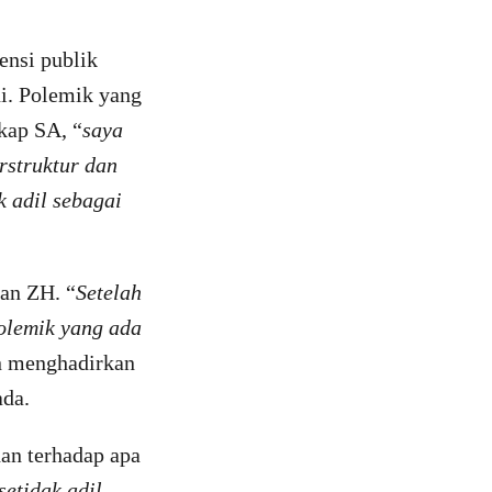
ensi publik
ni. Polemik yang
kap SA, “
saya
rstruktur dan
 adil sebagai
an ZH. “
Setelah
olemik yang ada
an menghadirkan
ada.
han terhadap apa
etidak adil