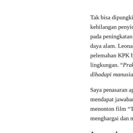
Tak bisa dipungk
kehilangan penyi
pada peningkatan
daya alam. Leona
pelemahan KPK ber
lingkungan. “
Pra
dihadapi manusi
Saya penasaran a
mendapat jawaban
menonton film “
menghargai dan m