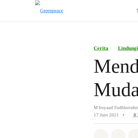
Cerita
Lindung
Mend
Muda
M Irsyaad Fadhlurrah
17 Juni 2021
•
0
Bagikan di 
Bagika