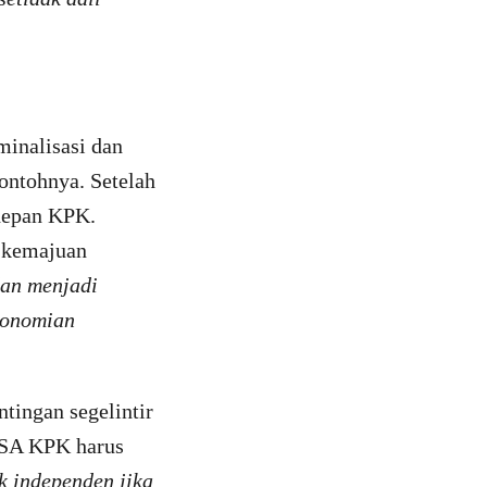
inalisasi dan
ntohnya. Setelah
 depan KPK.
 kemajuan
dan menjadi
konomian
tingan segelintir
t SA KPK harus
k independen jika