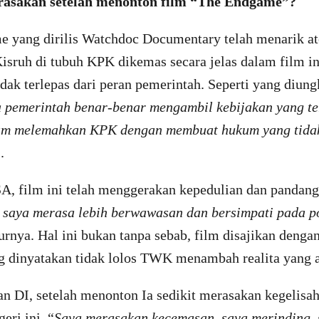
rasakan setelah menonton film “The Endgame”?
 yang dirilis Watchdoc Documentary telah menarik at
Kisruh di tubuh KPK dikemas secara jelas dalam film i
ak terlepas dari peran pemerintah. Seperti yang diung
pemerintah benar-benar mengambil kebijakan yang te
lam melemahkan KPK dengan membuat hukum yang tidak
.
A, film ini telah menggerakan kepedulian dan pandang
i saya merasa lebih berwawasan dan bersimpati pada p
turnya. Hal ini bukan tanpa sebab, film disajikan deng
g dinyatakan tidak lolos TWK menambah realita yang 
n DI, setelah menonton Ia sedikit merasakan kegelisa
geri ini. “
Saya merasakan kecemasan, saya merinding, s