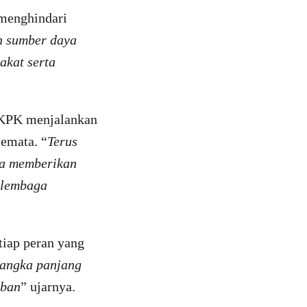
menghindari
n sumber daya
akat serta
 KPK menjalankan
semata. “
Terus
ta memberikan
 lembaga
tiap peran yang
jangka panjang
mban
” ujarnya.