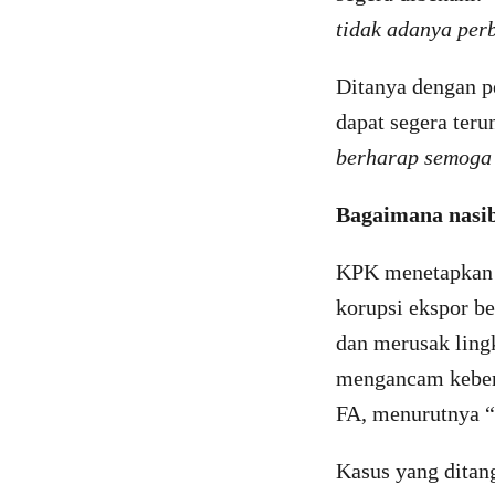
tidak adanya perb
Ditanya dengan p
dapat segera teru
berharap semoga 
Bagaimana nasib
KPK menetapkan M
korupsi ekspor be
dan merusak ling
mengancam kebera
FA, menurutnya “
Kasus yang ditang