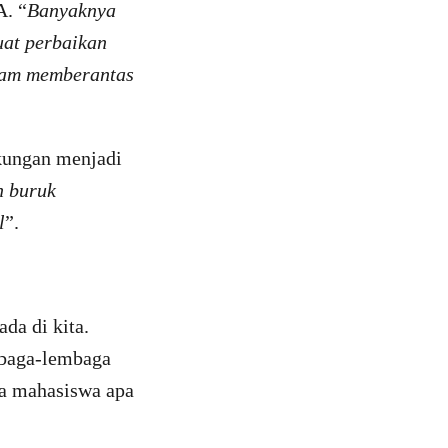
A. “
Banyaknya
uat perbaikan
alam memberantas
kungan menjadi
n buruk
l
”.
da di kita.
mbaga-lembaga
da mahasiswa apa