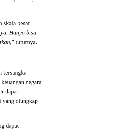
 skala besar
nya. Hanya bisa
tkan
,” tuturnya.
i tersangka
n keuangan negara
er dapat
i yang diungkap
ng dapat