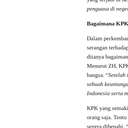
penguasa di neger
Bagaimana KPK 
Dalam perkemban
serangan terhada
ditanya bagaiman
Menurut ZH, KPK
bangsa. “
Setelah 
sebuah keuntung
Indonesia serta
KPK yang semakin
orang saja. Tentu
segera dibenahi. 