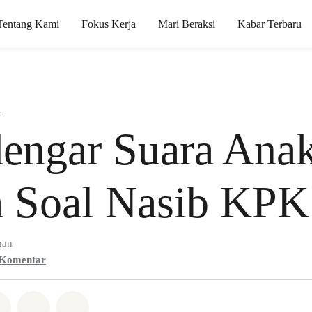
Tentang Kami
Fokus Kerja
Mari Beraksi
Kabar Terbaru
i
engar Suara Ana
 Soal Nasib KPK
man
Komentar
Whatsapp
n di Facebook
Bagikan di Twitter
Bagikan melalui Email
Share on Bluesky