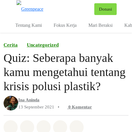
Fo
Donasi
Menu
Tentang Kami
Fokus Kerja
Mari Beraksi
Kab
Cerita
Uncategorized
Quiz: Seberapa banyak
kamu mengetahui tentang
krisis polusi plastik?
Ina Aninda
13 September 2021
•
0
Komentar
Bagikan di Whatsapp
Bagikan di Facebook
Bagikan di Twitter
Bagikan melalui Email
Share on Bluesky