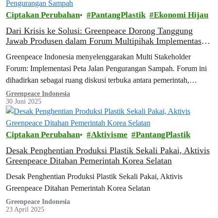
Ciptakan Perubahan
PantangPlastik
Ekonomi Hijau
Dari Krisis ke Solusi: Greenpeace Dorong Tanggung
Jawab Produsen dalam Forum Multipihak Implementasi
Peta Jalan Pengurangan Sampah
Greenpeace Indonesia menyelenggarakan Multi Stakeholder
Forum: Implementasi Peta Jalan Pengurangan Sampah. Forum ini
dihadirkan sebagai ruang diskusi terbuka antara pemerintah,
produsen, dan masyarakat sipil untuk meninjau kembali capaian
Greenpeace Indonesia
30 Juni 2025
implementasi peta jalan, mengidentifikasi tantangan, dan
mendorong langkah konkret pengurangan sampah plastik di masa
depan.
Ciptakan Perubahan
Aktivisme
PantangPlastik
Desak Penghentian Produksi Plastik Sekali Pakai, Aktivis
Greenpeace Ditahan Pemerintah Korea Selatan
Desak Penghentian Produksi Plastik Sekali Pakai, Aktivis
Greenpeace Ditahan Pemerintah Korea Selatan
Greenpeace Indonesia
23 April 2025