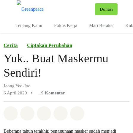
Fo
Donasi
Menu
Tentang Kami
Fokus Kerja
Mari Beraksi
Kab
Cerita
Ciptakan Perubahan
Yuk.. Buat Maskermu
Sendiri!
Jeong Yeo-Joo
6 April 2020
•
9
Komentar
Bagikan di Whatsapp
Bagikan di Facebook
Bagikan di Twitter
Bagikan melalui Email
Share on Bluesky
Beberapa tahun terakhir, penggunaan masker sudah menjadi