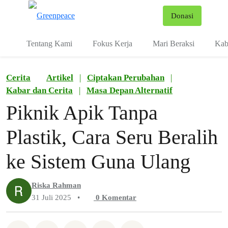
Fo
Donasi
Menu
Tentang Kami
Fokus Kerja
Mari Beraksi
Kab
Cerita
Artikel
|
Ciptakan Perubahan
|
Kabar dan Cerita
|
Masa Depan Alternatif
Piknik Apik Tanpa
Plastik, Cara Seru Beralih
ke Sistem Guna Ulang
Riska Rahman
31 Juli 2025
•
0
Komentar