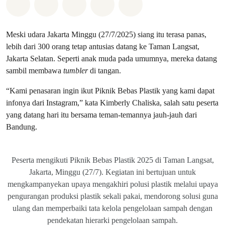
Bagikan di Whatsapp
Bagikan di Facebook
Bagikan di Twitter
Bagikan melalui Email
Share on Bluesky
Meski udara Jakarta Minggu (27/7/2025) siang itu terasa panas,
lebih dari 300 orang tetap antusias datang ke Taman Langsat,
Jakarta Selatan. Seperti anak muda pada umumnya, mereka datang
sambil membawa
tumbler
di tangan.
“Kami penasaran ingin ikut Piknik Bebas Plastik yang kami dapat
infonya dari Instagram,” kata Kimberly Chaliska, salah satu peserta
yang datang hari itu bersama teman-temannya jauh-jauh dari
Bandung.
Peserta mengikuti Piknik Bebas Plastik 2025 di Taman Langsat,
Jakarta, Minggu (27/7). Kegiatan ini bertujuan untuk
mengkampanyekan upaya mengakhiri polusi plastik melalui upaya
pengurangan produksi plastik sekali pakai, mendorong solusi guna
ulang dan memperbaiki tata kelola pengelolaan sampah dengan
pendekatan hierarki pengelolaan sampah.