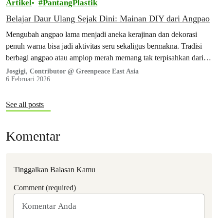
Artikel
PantangPlastik
Belajar Daur Ulang Sejak Dini: Mainan DIY dari Angpao
Mengubah angpao lama menjadi aneka kerajinan dan dekorasi
penuh warna bisa jadi aktivitas seru sekaligus bermakna. Tradisi
berbagi angpao atau amplop merah memang tak terpisahkan dari
budaya Tionghoa. Namun di balik kehangatan tradisi tersebut, ada
Josgigi, Contributor @ Greenpeace East Asia
6 Februari 2026
dampak lingkungan yang sering luput dari perhatian.
See all posts
Komentar
Tinggalkan Balasan Kamu
Comment (required)