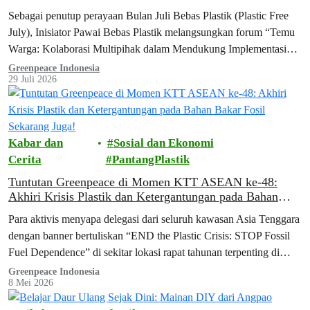
Sebagai penutup perayaan Bulan Juli Bebas Plastik (Plastic Free
July), Inisiator Pawai Bebas Plastik melangsungkan forum “Temu
Warga: Kolaborasi Multipihak dalam Mendukung Implementasi
Kebijakan Pengelolaan Sampah” di Jakarta Future Hub, Jakarta
Greenpeace Indonesia
29 Juli 2026
Pusat. Forum yang digagas oleh Greenpeace Indonesia, Dietplastik
Indonesia, Divers Clean Action, Indorelawan, WALHI Jakarta, dan
WALHI Nasional ini mempertemukan berbagai elemen masyarakat
sipil…
Kabar dan
Sosial dan Ekonomi
Cerita
PantangPlastik
Tuntutan Greenpeace di Momen KTT ASEAN ke-48:
Akhiri Krisis Plastik dan Ketergantungan pada Bahan
Bakar Fosil Sekarang Juga!
Para aktivis menyapa delegasi dari seluruh kawasan Asia Tenggara
dengan banner bertuliskan “END the Plastic Crisis: STOP Fossil
Fuel Dependence” di sekitar lokasi rapat tahunan terpenting di
kawasan Asia Tenggara.
Greenpeace Indonesia
8 Mei 2026