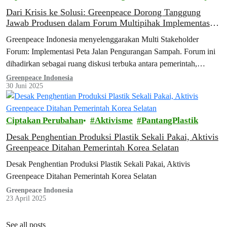
Dari Krisis ke Solusi: Greenpeace Dorong Tanggung
Jawab Produsen dalam Forum Multipihak Implementasi
Peta Jalan Pengurangan Sampah
Greenpeace Indonesia menyelenggarakan Multi Stakeholder
Forum: Implementasi Peta Jalan Pengurangan Sampah. Forum ini
dihadirkan sebagai ruang diskusi terbuka antara pemerintah,
produsen, dan masyarakat sipil untuk meninjau kembali capaian
Greenpeace Indonesia
30 Juni 2025
implementasi peta jalan, mengidentifikasi tantangan, dan
mendorong langkah konkret pengurangan sampah plastik di masa
depan.
Ciptakan Perubahan
Aktivisme
PantangPlastik
Desak Penghentian Produksi Plastik Sekali Pakai, Aktivis
Greenpeace Ditahan Pemerintah Korea Selatan
Desak Penghentian Produksi Plastik Sekali Pakai, Aktivis
Greenpeace Ditahan Pemerintah Korea Selatan
Greenpeace Indonesia
23 April 2025
See all posts