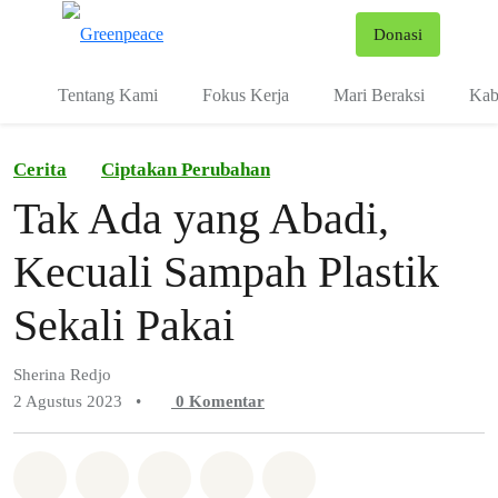
Fo
Donasi
Menu
Tentang Kami
Fokus Kerja
Mari Beraksi
Kab
Cerita
Ciptakan Perubahan
Tak Ada yang Abadi,
Kecuali Sampah Plastik
Sekali Pakai
Sherina Redjo
2 Agustus 2023
•
0
Komentar
Bagikan di Whatsapp
Bagikan di Facebook
Bagikan di Twitter
Bagikan melalui Email
Share on Bluesky