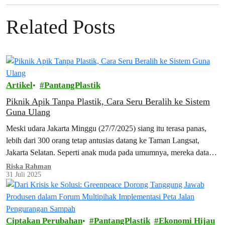
Related Posts
Artikel
PantangPlastik
Piknik Apik Tanpa Plastik, Cara Seru Beralih ke Sistem
Guna Ulang
Meski udara Jakarta Minggu (27/7/2025) siang itu terasa panas,
lebih dari 300 orang tetap antusias datang ke Taman Langsat,
Jakarta Selatan. Seperti anak muda pada umumnya, mereka datang
sambil membawa…
Riska Rahman
31 Juli 2025
Ciptakan Perubahan
PantangPlastik
Ekonomi Hijau