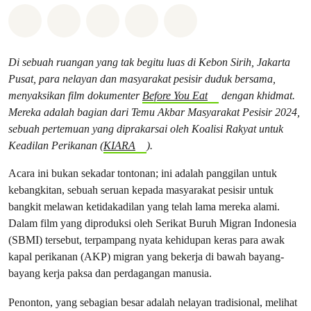
Bagikan di Whatsapp
Bagikan di Facebook
Bagikan di Twitter
Bagikan melalui Email
Share on Bluesky
Di sebuah ruangan yang tak begitu luas di Kebon Sirih, Jakarta
Pusat, para nelayan dan masyarakat pesisir duduk bersama,
menyaksikan film dokumenter
Before You Eat
dengan khidmat.
Mereka adalah bagian dari Temu Akbar Masyarakat Pesisir 2024,
sebuah pertemuan yang diprakarsai oleh Koalisi Rakyat untuk
Keadilan Perikanan (
KIARA
).
Acara ini bukan sekadar tontonan; ini adalah panggilan untuk
kebangkitan, sebuah seruan kepada masyarakat pesisir untuk
bangkit melawan ketidakadilan yang telah lama mereka alami.
Dalam film yang diproduksi oleh Serikat Buruh Migran Indonesia
(SBMI) tersebut, terpampang nyata kehidupan keras para awak
kapal perikanan (AKP) migran yang bekerja di bawah bayang-
bayang kerja paksa dan perdagangan manusia.
Penonton, yang sebagian besar adalah nelayan tradisional, melihat