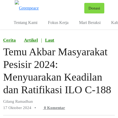
Fo
Donasi
Menu
Tentang Kami
Fokus Kerja
Mari Beraksi
Kab
Cerita
Artikel
|
Laut
Temu Akbar Masyarakat
Pesisir 2024:
Menyuarakan Keadilan
dan Ratifikasi ILO C-188
Gilang Ramadhan
17 Oktober 2024
•
0
Komentar