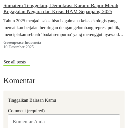
Sumatera Tenggelam, Demokrasi Karam: Rapor Merah
Kegagalan Negara dan Krisis HAM Sepanjang 2025
Tahun 2025 menjadi saksi bisu bagaimana krisis ekologis yang
mematikan berjalan beriringan dengan gelombang represi politik,
menciptakan sebuah ‘badai sempurna’ yang merenggut nyawa dan
membungkam suara rakyat secara sistematis.
Greenpeace Indonesia
10 Desember 2025
See all posts
Komentar
Tinggalkan Balasan Kamu
Comment (required)