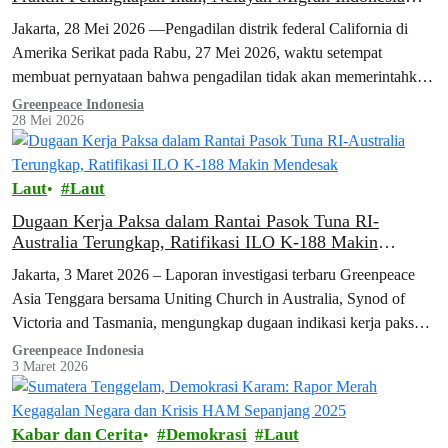
Tetap Perjuangkan Keadilan
Jakarta, 28 Mei 2026 —Pengadilan distrik federal California di
Amerika Serikat pada Rabu, 27 Mei 2026, waktu setempat
membuat pernyataan bahwa pengadilan tidak akan memerintahkan
Bumble Bee Foods untuk mengubah…
Greenpeace Indonesia
28 Mei 2026
Laut
Laut
Dugaan Kerja Paksa dalam Rantai Pasok Tuna RI-
Australia Terungkap, Ratifikasi ILO K-188 Makin
Mendesak
Jakarta, 3 Maret 2026 – Laporan investigasi terbaru Greenpeace
Asia Tenggara bersama Uniting Church in Australia, Synod of
Victoria and Tasmania, mengungkap dugaan indikasi kerja paksa
yang dialami 25 awak…
Greenpeace Indonesia
3 Maret 2026
Kabar dan Cerita
Demokrasi
Laut