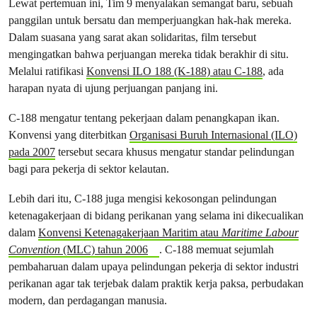
Lewat pertemuan ini, Tim 9 menyalakan semangat baru, sebuah
panggilan untuk bersatu dan memperjuangkan hak-hak mereka.
Dalam suasana yang sarat akan solidaritas, film tersebut
mengingatkan bahwa perjuangan mereka tidak berakhir di situ.
Melalui ratifikasi
Konvensi ILO 188 (K-188) atau C-188
, ada
harapan nyata di ujung perjuangan panjang ini.
C-188 mengatur tentang pekerjaan dalam penangkapan ikan.
Konvensi yang diterbitkan
Organisasi Buruh Internasional (ILO)
pada 2007
tersebut secara khusus mengatur standar pelindungan
bagi para pekerja di sektor kelautan.
Lebih dari itu, C-188 juga mengisi kekosongan pelindungan
ketenagakerjaan di bidang perikanan yang selama ini dikecualikan
dalam
Konvensi Ketenagakerjaan Maritim atau
Maritime Labour
Convention
(MLC) tahun 2006
. C-188 memuat sejumlah
pembaharuan dalam upaya pelindungan pekerja di sektor industri
perikanan agar tak terjebak dalam praktik kerja paksa, perbudakan
modern, dan perdagangan manusia.