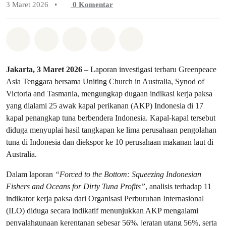
3 Maret 2026
•
0
Komentar
Bagikan di Whatsapp
Bagikan di Facebook
Bagikan di Twitter
Bagikan melalui Email
Share on Bluesky
Jakarta, 3 Maret 2026
– Laporan investigasi terbaru Greenpeace
Asia Tenggara bersama Uniting Church in Australia, Synod of
Victoria and Tasmania, mengungkap dugaan indikasi kerja paksa
yang dialami 25 awak kapal perikanan (AKP) Indonesia di 17
kapal penangkap tuna berbendera Indonesia. Kapal-kapal tersebut
diduga menyuplai hasil tangkapan ke lima perusahaan pengolahan
tuna di Indonesia dan diekspor ke 10 perusahaan makanan laut di
Australia.
Dalam laporan
“Forced to the Bottom: Squeezing Indonesian
Fishers and Oceans for Dirty Tuna Profits”
, analisis terhadap 11
indikator kerja paksa dari Organisasi Perburuhan Internasional
(ILO) diduga secara indikatif menunjukkan AKP mengalami
penyalahgunaan kerentanan sebesar 56%, jeratan utang 56%, serta