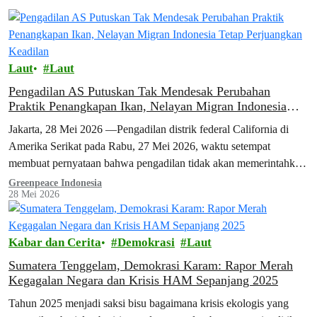
Laut
Laut
Pengadilan AS Putuskan Tak Mendesak Perubahan
Praktik Penangkapan Ikan, Nelayan Migran Indonesia
Tetap Perjuangkan Keadilan
Jakarta, 28 Mei 2026 —Pengadilan distrik federal California di
Amerika Serikat pada Rabu, 27 Mei 2026, waktu setempat
membuat pernyataan bahwa pengadilan tidak akan memerintahkan
Bumble Bee Foods untuk mengubah…
Greenpeace Indonesia
28 Mei 2026
Kabar dan Cerita
Demokrasi
Laut
Sumatera Tenggelam, Demokrasi Karam: Rapor Merah
Kegagalan Negara dan Krisis HAM Sepanjang 2025
Tahun 2025 menjadi saksi bisu bagaimana krisis ekologis yang