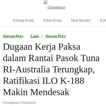
Fo
Menu
Tentang Kami
Fokus Kerja
Mari Beraksi
Kab
Siaran Pers
Laut
|
Siaran Pers
Dugaan Kerja Paksa
dalam Rantai Pasok Tuna
RI-Australia Terungkap,
Ratifikasi ILO K-188
Makin Mendesak
Greenpeace Indonesia