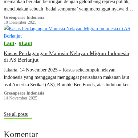
mematikan berjalan beriringan dengan gelombang represi politik,
menciptakan sebuah ‘badai sempurna’ yang merenggut nyawa dan
membungkam suara rakyat secara sistematis.
Greenpeace Indonesia
10 Desember 2025
Laut
Laut
Kasus Perdagangan Manusia Nelayan Migran Indonesia
di AS Berlanjut
Jakarta, 14 November 2025 – Kasus sekelompok nelayan
Indonesia yang menggugat menggugat perusahaan makanan laut
asal Amerika Serikat (AS), Bumble Bee Foods, atas tuduhan kerja
paksa akan berlanjut. Putusan ini…
Greenpeace Indonesia
14 November 2025
See all posts
Komentar