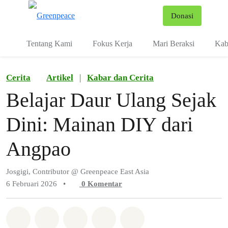
Fo
Donasi
Menu
Tentang Kami
Fokus Kerja
Mari Beraksi
Kab
Cerita
Artikel
|
Kabar dan Cerita
Belajar Daur Ulang Sejak
Dini: Mainan DIY dari
Angpao
Josgigi, Contributor @ Greenpeace East Asia
6 Februari 2026
•
0
Komentar
Bagikan di Whatsapp
Bagikan di Facebook
Bagikan di Twitter
Bagikan melalui Email
Share on Bluesky