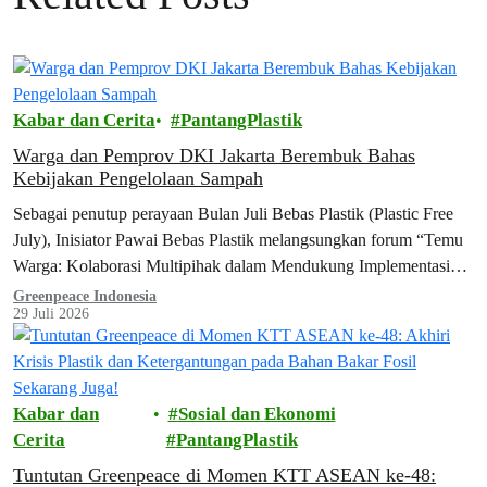
Kabar dan Cerita
PantangPlastik
Warga dan Pemprov DKI Jakarta Berembuk Bahas
Kebijakan Pengelolaan Sampah
Sebagai penutup perayaan Bulan Juli Bebas Plastik (Plastic Free
July), Inisiator Pawai Bebas Plastik melangsungkan forum “Temu
Warga: Kolaborasi Multipihak dalam Mendukung Implementasi
Kebijakan Pengelolaan Sampah” di Jakarta Future Hub, Jakarta
Greenpeace Indonesia
29 Juli 2026
Pusat. Forum yang digagas oleh Greenpeace Indonesia, Dietplastik
Indonesia, Divers Clean Action, Indorelawan, WALHI Jakarta, dan
WALHI Nasional ini mempertemukan berbagai elemen masyarakat
sipil…
Kabar dan
Sosial dan Ekonomi
Cerita
PantangPlastik
Tuntutan Greenpeace di Momen KTT ASEAN ke-48: