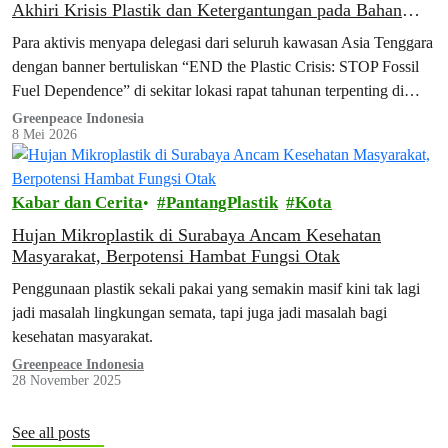
Akhiri Krisis Plastik dan Ketergantungan pada Bahan
Bakar Fosil Sekarang Juga!
Para aktivis menyapa delegasi dari seluruh kawasan Asia Tenggara
dengan banner bertuliskan “END the Plastic Crisis: STOP Fossil
Fuel Dependence” di sekitar lokasi rapat tahunan terpenting di
kawasan Asia Tenggara.
Greenpeace Indonesia
8 Mei 2026
Kabar dan Cerita
PantangPlastik
Kota
Hujan Mikroplastik di Surabaya Ancam Kesehatan
Masyarakat, Berpotensi Hambat Fungsi Otak
Penggunaan plastik sekali pakai yang semakin masif kini tak lagi
jadi masalah lingkungan semata, tapi juga jadi masalah bagi
kesehatan masyarakat.
Greenpeace Indonesia
28 November 2025
See all posts