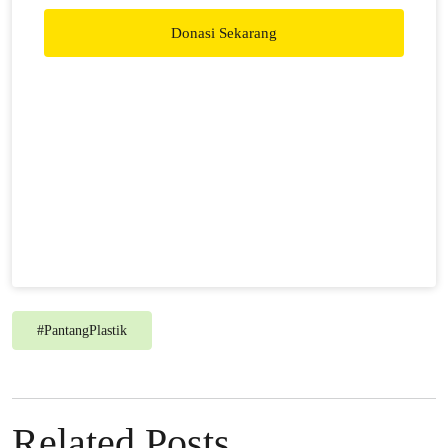
Donasi Sekarang
#
PantangPlastik
Related Posts