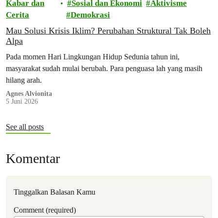
Kabar dan
Sosial dan Ekonomi
Aktivisme
Cerita
Demokrasi
Mau Solusi Krisis Iklim? Perubahan Struktural Tak Boleh
Alpa
Pada momen Hari Lingkungan Hidup Sedunia tahun ini,
masyarakat sudah mulai berubah. Para penguasa lah yang masih
hilang arah.
Agnes Alvionita
5 Juni 2026
See all posts
Komentar
Tinggalkan Balasan Kamu
Comment (required)