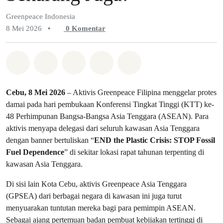
Greenpeace Indonesia
8 Mei 2026
•
0
Komentar
Bagikan di Whatsapp
Bagikan di Facebook
Bagikan di Twitter
Bagikan melalui Email
Share on Bluesky
Cebu, 8 Mei 2026
– Aktivis Greenpeace Filipina menggelar protes
damai pada hari pembukaan Konferensi Tingkat Tinggi (KTT) ke-
48 Perhimpunan Bangsa-Bangsa Asia Tenggara (ASEAN). Para
aktivis menyapa delegasi dari seluruh kawasan Asia Tenggara
dengan banner bertuliskan “
END the Plastic Crisis: STOP Fossil
Fuel Dependence
” di sekitar lokasi rapat tahunan terpenting di
kawasan Asia Tenggara.
Di sisi lain Kota Cebu, aktivis Greenpeace Asia Tenggara
(GPSEA) dari berbagai negara di kawasan ini juga turut
menyuarakan tuntutan mereka bagi para pemimpin ASEAN.
Sebagai ajang pertemuan badan pembuat kebijakan tertinggi di