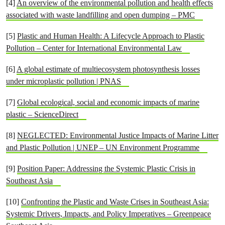
[4]
An overview of the environmental pollution and health effects
associated with waste landfilling and open dumping – PMC
[5]
Plastic and Human Health: A Lifecycle Approach to Plastic
Pollution – Center for International Environmental Law
[6]
A global estimate of multiecosystem photosynthesis losses
under microplastic pollution | PNAS
[7]
Global ecological, social and economic impacts of marine
plastic – ScienceDirect
[8]
NEGLECTED: Environmental Justice Impacts of Marine Litter
and Plastic Pollution | UNEP – UN Environment Programme
[9]
Position Paper: Addressing the Systemic Plastic Crisis in
Southeast Asia
[10]
Confronting the Plastic and Waste Crises in Southeast Asia:
Systemic Drivers, Impacts, and Policy Imperatives – Greenpeace