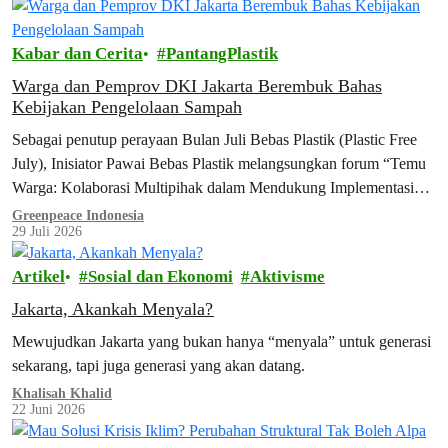
Kabar dan Cerita
PantangPlastik
Warga dan Pemprov DKI Jakarta Berembuk Bahas
Kebijakan Pengelolaan Sampah
Sebagai penutup perayaan Bulan Juli Bebas Plastik (Plastic Free
July), Inisiator Pawai Bebas Plastik melangsungkan forum “Temu
Warga: Kolaborasi Multipihak dalam Mendukung Implementasi
Kebijakan Pengelolaan Sampah” di Jakarta Future Hub, Jakarta
Greenpeace Indonesia
29 Juli 2026
Pusat. Forum yang digagas oleh Greenpeace Indonesia, Dietplastik
Indonesia, Divers Clean Action, Indorelawan, WALHI Jakarta, dan
Artikel
Sosial dan Ekonomi
Aktivisme
WALHI Nasional ini mempertemukan berbagai elemen masyarakat
sipil…
Jakarta, Akankah Menyala?
Mewujudkan Jakarta yang bukan hanya “menyala” untuk generasi
sekarang, tapi juga generasi yang akan datang.
Khalisah Khalid
22 Juni 2026