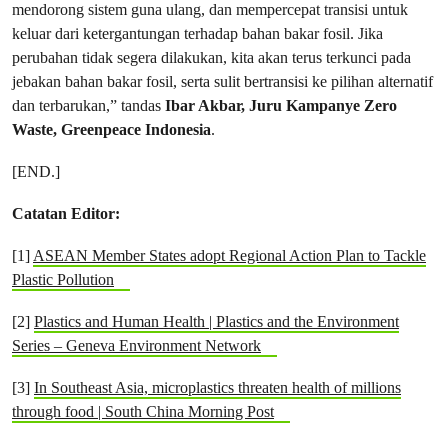
mendorong sistem guna ulang, dan mempercepat transisi untuk
keluar dari ketergantungan terhadap bahan bakar fosil. Jika
perubahan tidak segera dilakukan, kita akan terus terkunci pada
jebakan bahan bakar fosil, serta sulit bertransisi ke pilihan alternatif
dan terbarukan,” tandas
Ibar Akbar, Juru Kampanye Zero
Waste, Greenpeace Indonesia
.
[END.]
Catatan Editor:
[1]
ASEAN Member States adopt Regional Action Plan to Tackle
Plastic Pollution
[2]
Plastics and Human Health | Plastics and the Environment
Series – Geneva Environment Network
[3]
In Southeast Asia, microplastics threaten health of millions
through food | South China Morning Post