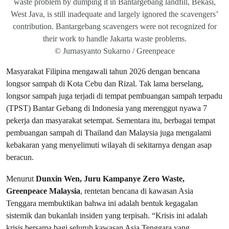
waste problem by dumping it in Bantargebang landfill, Bekasi,
West Java, is still inadequate and largely ignored the scavengers’
contribution. Bantargebang scavengers were not recognized for
their work to handle Jakarta waste problems.
© Jurnasyanto Sukarno / Greenpeace
Masyarakat Filipina mengawali tahun 2026 dengan bencana
longsor sampah di Kota Cebu dan Rizal. Tak lama berselang,
longsor sampah juga terjadi di tempat pembuangan sampah terpadu
(TPST) Bantar Gebang di Indonesia yang merenggut nyawa 7
pekerja dan masyarakat setempat. Sementara itu, berbagai tempat
pembuangan sampah di Thailand dan Malaysia juga mengalami
kebakaran yang menyelimuti wilayah di sekitarnya dengan asap
beracun.
Menurut
Dunxin Wen, Juru Kampanye Zero Waste,
Greenpeace Malaysia
, rentetan bencana di kawasan Asia
Tenggara membuktikan bahwa ini adalah bentuk kegagalan
sistemik dan bukanlah insiden yang terpisah. “Krisis ini adalah
krisis bersama bagi seluruh kawasan Asia Tenggara yang