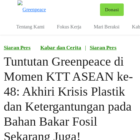
Fo
Donasi
Menu
Tentang Kami
Fokus Kerja
Mari Beraksi
Kab
Siaran Pers
Kabar dan Cerita
|
Siaran Pers
Tuntutan Greenpeace di
Momen KTT ASEAN ke-
48: Akhiri Krisis Plastik
dan Ketergantungan pada
Bahan Bakar Fosil
Sekarang Juga!