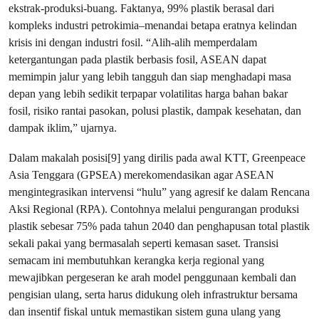
ekstrak-produksi-buang. Faktanya, 99% plastik berasal dari
kompleks industri petrokimia–menandai betapa eratnya kelindan
krisis ini dengan industri fosil. “Alih-alih memperdalam
ketergantungan pada plastik berbasis fosil, ASEAN dapat
memimpin jalur yang lebih tangguh dan siap menghadapi masa
depan yang lebih sedikit terpapar volatilitas harga bahan bakar
fosil, risiko rantai pasokan, polusi plastik, dampak kesehatan, dan
dampak iklim,” ujarnya.
Dalam makalah posisi[9] yang dirilis pada awal KTT, Greenpeace
Asia Tenggara (GPSEA) merekomendasikan agar ASEAN
mengintegrasikan intervensi “hulu” yang agresif ke dalam Rencana
Aksi Regional (RPA). Contohnya melalui pengurangan produksi
plastik sebesar 75% pada tahun 2040 dan penghapusan total plastik
sekali pakai yang bermasalah seperti kemasan saset. Transisi
semacam ini membutuhkan kerangka kerja regional yang
mewajibkan pergeseran ke arah model penggunaan kembali dan
pengisian ulang, serta harus didukung oleh infrastruktur bersama
dan insentif fiskal untuk memastikan sistem guna ulang yang