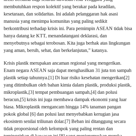
membutuhkan respon kolektif yang berakar pada keadilan,
kesetaraan, dan solidaritas. Ini adalah pelanggaran hak asasi
manusia yang menimpa komunitas yang paling sedikit
berkontribusi terhadap krisis ini. Para pemimpin ASEAN tidak bisa
hanya datang ke KTT, menandatangani deklarasi, dan
menyebutnya sebagai terobosan. Kita juga berhak atas lingkungan
yang aman, bersih, sehat, dan berkelanjutan,” katanya.
Krisis plastik merupakan ancaman regional yang mengerikan.
Enam negara ASEAN saja dapat menghasilkan 31 juta ton sampah
plastik setiap tahunnya.[1] Di luar risiko kesehatan mengerikan[2]
yang ditimbulkan oleh bahan kimia dalam plastik, produksi plastik,
mikroplastik,[3] tempat pembuangan sampah,[4] dan polusi
beracun,[5] krisis ini juga membawa dampak ekonomi yang luar
biasa. Mikroplastik mengancam hingga 14% tanaman pangan
pokok global [6] dan polusi laut menyebabkan kerugian jasa
ekosistem senilai triliunan dolar.[7] Beban ini ditanggung secara
tidak proporsional oleh kelompok yang paling rentan dan
terpinggirkan di kawasan ini,[8] yang menjerumuskan mereka