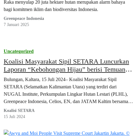
Raka menyulap 20 juta hektare hutan merupakan alarm bahaya
bagi komitmen iklim dan biodiversitas Indonesia.
Greenpeace Indonesia
7 Januari 2025
Uncategorized
Koalisi Masyarakat Sipil SETARA Luncurkan
Laporan “Kebohongan Hijau” berisi Temuan
Pelanggaran Sosial dan Ekologis pada
Bulungan, Kaltara, 15 Juli 2024– Koalisi Masyarakat Sipil
Kawasan Industri Hijau Indonesia di
SETARA (Selamatkan Kalimantan Utara) yang terdiri dari
Kalimantan Utara
NUGAL Institute, Perkumpulan Lingkar Hutan Lestari (PLHL),
Greenpeace Indonesia, Celios, EN, dan JATAM Kaltim bersama…
Koalisi SETARA
15 Juli 2024