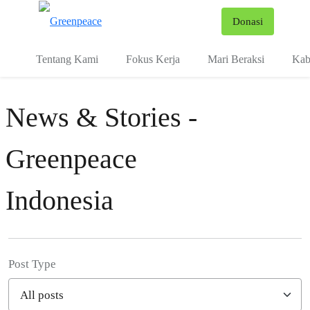
Fo
Donasi
Menu
Tentang Kami
Fokus Kerja
Mari Beraksi
Kab
News & Stories -
Greenpeace
Indonesia
Post Type