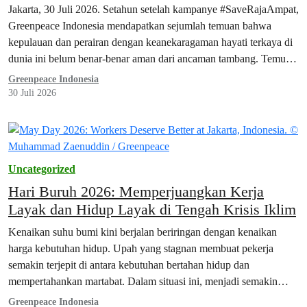
Ampat
Jakarta, 30 Juli 2026. Setahun setelah kampanye #SaveRajaAmpat,
Greenpeace Indonesia mendapatkan sejumlah temuan bahwa
kepulauan dan perairan dengan keanekaragaman hayati terkaya di
dunia ini belum benar-benar aman dari ancaman tambang. Temuan
tersebut terungkap dalam laporan terbaru Greenpeace, Surga yang
Greenpeace Indonesia
Tak Terlindungi, yang dipublikasikan hari ini. Seiring dengan
30 Juli 2026
peluncuran laporan ini, aktivis Greenpeace menggelar aksi
damai…
Uncategorized
Hari Buruh 2026: Memperjuangkan Kerja
Layak dan Hidup Layak di Tengah Krisis Iklim
Kenaikan suhu bumi kini berjalan beriringan dengan kenaikan
harga kebutuhan hidup. Upah yang stagnan membuat pekerja
semakin terjepit di antara kebutuhan bertahan hidup dan
mempertahankan martabat. Dalam situasi ini, menjadi semakin
jelas bahwa pekerja berhak mendapatkan kehidupan yang layak.
Greenpeace Indonesia