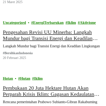
21 Maret 2025
Uncategorized
EnergiTerbarukan
Iklim
Aktivisme
Pengesahan Revisi UU Minerba: Langkah
Mundur bagi Transisi Energi dan Keadilan
Lingkungan
Langkah Mundur bagi Transisi Energi dan Keadilan Lingkungan
#BersihkanIndonesia
20 Februari 2025
Hutan
Hutan
Iklim
Pembukaan 20 Juta Hektare Hutan Akan
Perparah Krisis Iklim: Gagasan Kedaulatan
Pangan dan Energi Jadi Omon-omon
Rencana pemerintahan Prabowo Subianto-Gibran Rakabuming