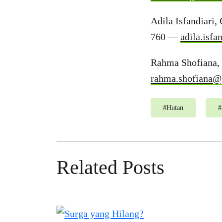
Adila Isfandiari
760 —
adila.isf
Rahma Shofiana,
rahma.shofiana@
#
Hutan
#
Related Posts