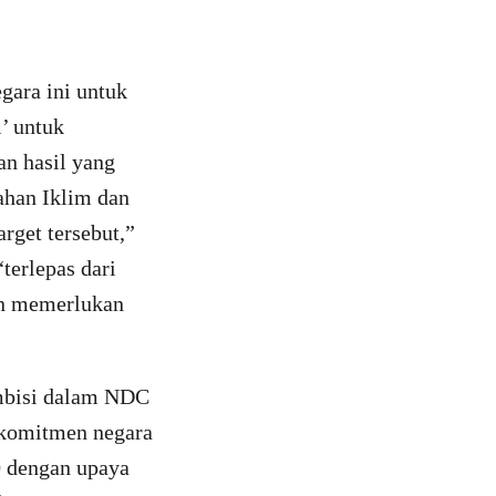
gara ini untuk
’ untuk
an hasil yang
ahan Iklim dan
arget tersebut,”
erlepas dari
dan memerlukan
ambisi dalam NDC
l komitmen negara
0 dengan upaya