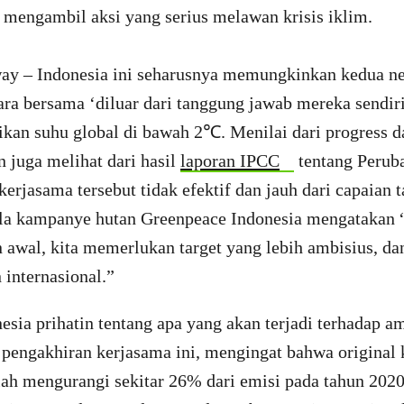
 mengambil aksi yang serius melawan krisis iklim.
y – Indonesia ini seharusnya memungkinkan kedua ne
ara bersama ‘diluar dari tanggung jawab mereka sendiri
kan suhu global di bawah 2℃. Menilai dari progress d
n juga melihat dari hasil
laporan IPCC
tentang Perub
kerjasama tersebut tidak efektif dan jauh dari capaian t
la
kampanye hutan Greenpeace Indonesia mengatakan “t
n awal, kita memerlukan target yang lebih ambisius, 
internasional.”
esia prihatin tentang apa yang akan terjadi terhadap 
h pengakhiran kerjasama ini, mengingat bahwa origina
alah mengurangi sekitar 26% dari emisi pada tahun 202