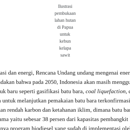
Ilustrasi
pembukaan
lahan hutan
di Papua
untuk
kebun
kelapa
sawit
rtasi dan energi, Rencana Undang undang mengenai ener
dakan bahwa pada 2050, Indonesia akan masih menggu
k baru seperti gasifikasi batu bara,
coal liquefaction
,
a untuk melanjutkan pemakaian batu bara terkonfirm
n rendah karbon dan ketahanan iklim, dimana batu ba
ma yaitu sebesar 38 persen dari kapasitas pembangkit l
nya program biodiesel yang sudah di implementasi ol