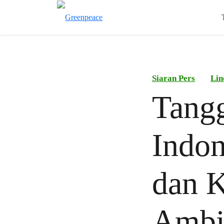
Siaran Pers
Lin
Tang
Indon
dan K
Ambis