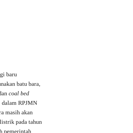
gi baru
nakan batu bara,
 dan
coal bed
asi dalam RPJMN
ra masih akan
istrik pada tahun
eh pemerintah