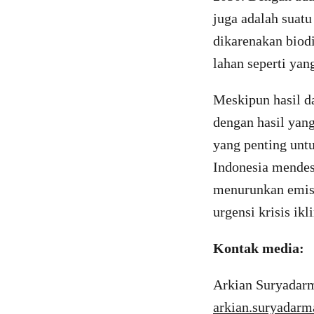
juga adalah suat
dikarenakan biod
lahan seperti yang
Meskipun hasil d
dengan hasil yan
yang penting unt
Indonesia mendes
menurunkan emisi
urgensi krisis ikl
Kontak media:
Arkian Suryadarm
arkian.suryadar