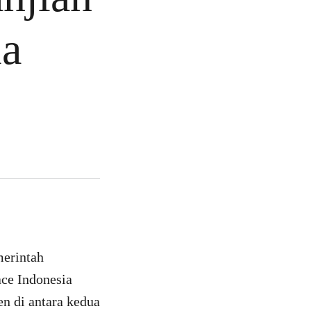
ia
merintah
ace Indonesia
n di antara kedua