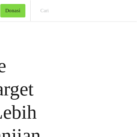
Donasi
Cari
e
rget
Lebih
njian