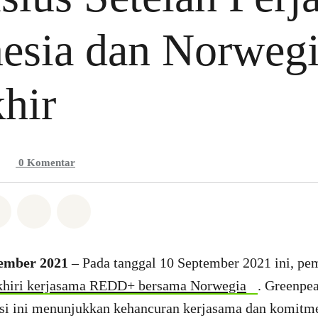
esia dan Norweg
hir
0
Komentar
Whatsapp
n di Facebook
Bagikan di Twitter
Bagikan melalui Email
Share on Bluesky
tember 2021
– Pada tanggal 10 September 2021 ini, pe
hiri kerjasama REDD+ bersama Norwegia
. Greenpe
si ini menunjukkan kehancuran kerjasama dan komitme