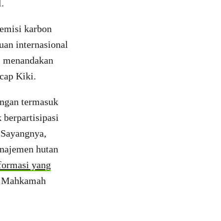
l.
 emisi karbon
an internasional
ni menandakan
ucap Kiki.
ingan termasuk
 berpartisipasi
 Sayangnya,
anajemen hutan
formasi yang
ri Mahkamah