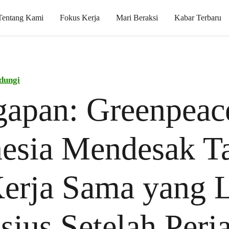
Tentang Kami
Fokus Kerja
Mari Beraksi
Kabar Terbaru
dungi
gapan: Greenpeac
esia Mendesak Ta
erja Sama yang 
ius Setelah Perja