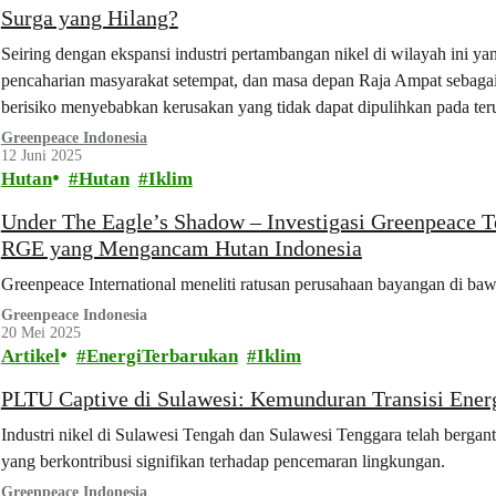
Surga yang Hilang?
Seiring dengan ekspansi industri pertambangan nikel di wilayah ini y
pencaharian masyarakat setempat, dan masa depan Raja Ampat sebagai d
berisiko menyebabkan kerusakan yang tidak dapat dipulihkan pada teru
sedimentasi, dan polusi.
Greenpeace Indonesia
12 Juni 2025
Hutan
Hutan
Iklim
Under The Eagle’s Shadow – Investigasi Greenpeace 
RGE yang Mengancam Hutan Indonesia
Greenpeace International meneliti ratusan perusahaan bayangan di b
Greenpeace Indonesia
20 Mei 2025
Artikel
EnergiTerbarukan
Iklim
PLTU Captive di Sulawesi: Kemunduran Transisi Energ
Industri nikel di Sulawesi Tengah dan Sulawesi Tenggara telah berga
yang berkontribusi signifikan terhadap pencemaran lingkungan.
Greenpeace Indonesia