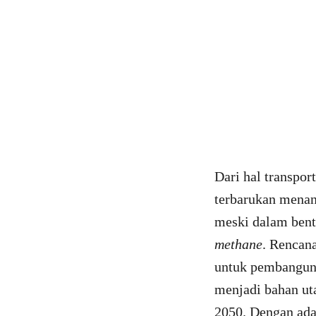
Dari hal transpo
terbarukan menan
meski dalam bentu
methane
. Rencan
untuk pembanguna
menjadi bahan uta
2050. Dengan ada