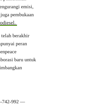
engurangi emisi,
n juga pembukaan
odiesel.
telah berakhir
mpunyai peran
eenpeace
borasi baru untuk
timbangkan
19-742-992 —