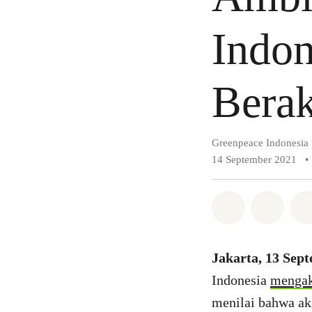
Indon
Berak
Greenpeace Indonesia
14 September 2021
•
Bagikan di 
Bagika
Jakarta, 13 Sep
Indonesia
mengak
menilai bahwa ak