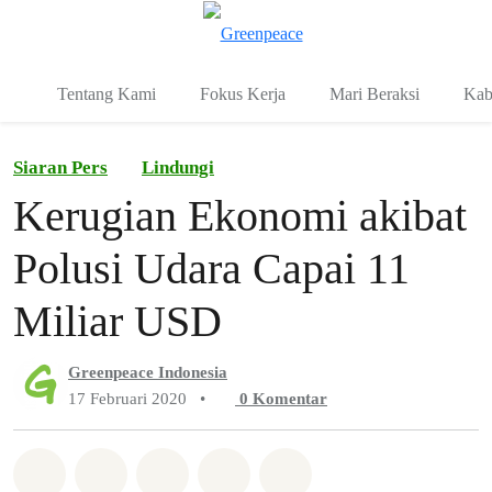
Fo
Menu
Tentang Kami
Fokus Kerja
Mari Beraksi
Kab
Siaran Pers
Lindungi
Kerugian Ekonomi akibat
Polusi Udara Capai 11
Miliar USD
Greenpeace Indonesia
17 Februari 2020
•
0
Komentar
Bagikan di Whatsapp
Bagikan di Facebook
Bagikan di Twitter
Bagikan melalui Email
Share on Bluesky