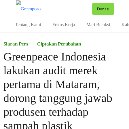
Fo
Donasi
Menu
Tentang Kami
Fokus Kerja
Mari Beraksi
Kab
Siaran Pers
Ciptakan Perubahan
Greenpeace Indonesia
lakukan audit merek
pertama di Mataram,
dorong tanggung jawab
produsen terhadap
sampah plastik