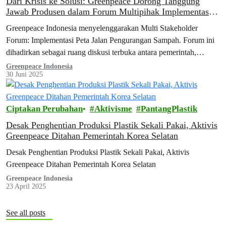
Dari Krisis ke Solusi: Greenpeace Dorong Tanggung
Jawab Produsen dalam Forum Multipihak Implementasi
Peta Jalan Pengurangan Sampah
Greenpeace Indonesia menyelenggarakan Multi Stakeholder
Forum: Implementasi Peta Jalan Pengurangan Sampah. Forum ini
dihadirkan sebagai ruang diskusi terbuka antara pemerintah,
produsen, dan masyarakat sipil untuk meninjau kembali capaian
Greenpeace Indonesia
30 Juni 2025
implementasi peta jalan, mengidentifikasi tantangan, dan
mendorong langkah konkret pengurangan sampah plastik di masa
depan.
Ciptakan Perubahan
Aktivisme
PantangPlastik
Desak Penghentian Produksi Plastik Sekali Pakai, Aktivis
Greenpeace Ditahan Pemerintah Korea Selatan
Desak Penghentian Produksi Plastik Sekali Pakai, Aktivis
Greenpeace Ditahan Pemerintah Korea Selatan
Greenpeace Indonesia
23 April 2025
See all posts