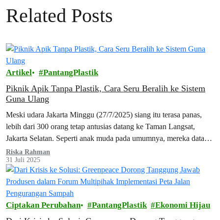
Related Posts
Artikel
PantangPlastik
Piknik Apik Tanpa Plastik, Cara Seru Beralih ke Sistem
Guna Ulang
Meski udara Jakarta Minggu (27/7/2025) siang itu terasa panas,
lebih dari 300 orang tetap antusias datang ke Taman Langsat,
Jakarta Selatan. Seperti anak muda pada umumnya, mereka datang
sambil membawa…
Riska Rahman
31 Juli 2025
Ciptakan Perubahan
PantangPlastik
Ekonomi Hijau