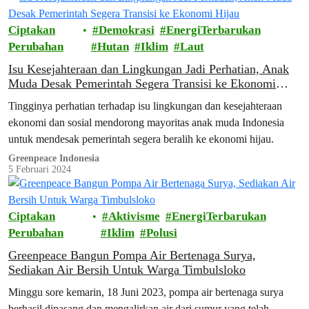
Ciptakan
Demokrasi
EnergiTerbarukan
Perubahan
Hutan
Iklim
Laut
Isu Kesejahteraan dan Lingkungan Jadi Perhatian, Anak
Muda Desak Pemerintah Segera Transisi ke Ekonomi
Hijau
Tingginya perhatian terhadap isu lingkungan dan kesejahteraan
ekonomi dan sosial mendorong mayoritas anak muda Indonesia
untuk mendesak pemerintah segera beralih ke ekonomi hijau.
Greenpeace Indonesia
5 Februari 2024
Ciptakan
Aktivisme
EnergiTerbarukan
Perubahan
Iklim
Polusi
Greenpeace Bangun Pompa Air Bertenaga Surya,
Sediakan Air Bersih Untuk Warga Timbulsloko
Minggu sore kemarin, 18 Juni 2023, pompa air bertenaga surya
berhasil dipasang dan mengalirkan air dari sumur yang telah