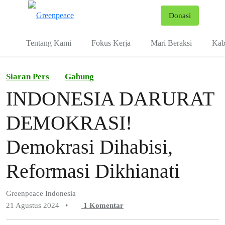
Fo
Donasi
Menu
Tentang Kami
Fokus Kerja
Mari Beraksi
Kab
Siaran Pers
Gabung
INDONESIA DARURAT
DEMOKRASI!
Demokrasi Dihabisi,
Reformasi Dikhianati
Greenpeace Indonesia
21 Agustus 2024
•
1
Komentar