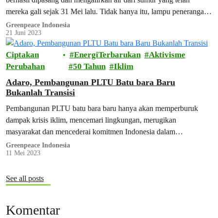
mereka gali sejak 31 Mei lalu. Tidak hanya itu, lampu penerangan
di jalan desa yang juga bertenaga surya, telah menerangi kampung
Greenpeace Indonesia
21 Juni 2023
tersebut.
Ciptakan
EnergiTerbarukan
Aktivisme
Perubahan
50 Tahun
Iklim
Adaro, Pembangunan PLTU Batu bara Baru
Bukanlah Transisi
Pembangunan PLTU batu bara baru hanya akan memperburuk
dampak krisis iklim, mencemari lingkungan, merugikan
masyarakat dan mencederai komitmen Indonesia dalam
menurunkan emisi karbon dari sektor energi
Greenpeace Indonesia
11 Mei 2023
See all posts
Komentar