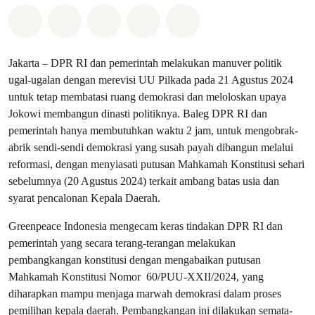
Bagikan di Whatsapp
Bagikan di Facebook
Bagikan di Twitter
Bagikan melalui Email
Share on Bluesky
Jakarta – DPR RI dan pemerintah melakukan manuver politik
ugal-ugalan dengan merevisi UU Pilkada pada 21 Agustus 2024
untuk tetap membatasi ruang demokrasi dan meloloskan upaya
Jokowi membangun dinasti politiknya. Baleg DPR RI dan
pemerintah hanya membutuhkan waktu 2 jam, untuk mengobrak-
abrik sendi-sendi demokrasi yang susah payah dibangun melalui
reformasi, dengan menyiasati putusan Mahkamah Konstitusi sehari
sebelumnya (20 Agustus 2024) terkait ambang batas usia dan
syarat pencalonan Kepala Daerah.
Greenpeace Indonesia mengecam keras tindakan DPR RI dan
pemerintah yang secara terang-terangan melakukan
pembangkangan konstitusi dengan mengabaikan putusan
Mahkamah Konstitusi Nomor 60/PUU-XXII/2024, yang
diharapkan mampu menjaga marwah demokrasi dalam proses
pemilihan kepala daerah. Pembangkangan ini dilakukan semata-