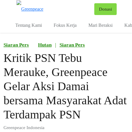
Fo
Donasi
Menu
Tentang Kami
Fokus Kerja
Mari Beraksi
Kab
Siaran Pers
Hutan
|
Siaran Pers
Kritik PSN Tebu
Merauke, Greenpeace
Gelar Aksi Damai
bersama Masyarakat Adat
Terdampak PSN
Greenpeace Indonesia