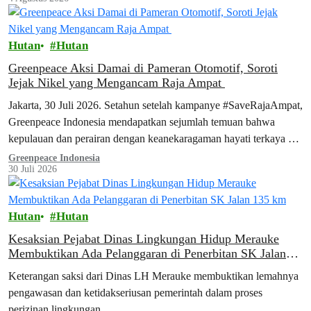
Hutan
Hutan
Greenpeace Aksi Damai di Pameran Otomotif, Soroti
Jejak Nikel yang Mengancam Raja Ampat
Jakarta, 30 Juli 2026. Setahun setelah kampanye #SaveRajaAmpat,
Greenpeace Indonesia mendapatkan sejumlah temuan bahwa
kepulauan dan perairan dengan keanekaragaman hayati terkaya di
dunia ini belum benar-benar aman dari ancaman tambang. Temuan
Greenpeace Indonesia
30 Juli 2026
tersebut terungkap dalam laporan terbaru Greenpeace, Surga yang
Tak Terlindungi, yang dipublikasikan hari ini. Seiring dengan
peluncuran laporan ini, aktivis Greenpeace menggelar aksi
Hutan
Hutan
damai…
Kesaksian Pejabat Dinas Lingkungan Hidup Merauke
Membuktikan Ada Pelanggaran di Penerbitan SK Jalan
135 km
Keterangan saksi dari Dinas LH Merauke membuktikan lemahnya
pengawasan dan ketidakseriusan pemerintah dalam proses
perizinan lingkungan.