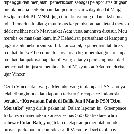
dipanggil dan menjalani pemeriksaan sebagai pelapor atas dugaan
tindak pidana perkebunan dan perampasan wilayah adat Marga
Kwipalo oleh PT MNM, juga turut bergabung dalam aksi damai
ini. “Pemerintah bilang mau fokus ke pembangunan, tetapi mereka
tidak melihat nasib Masyarakat Adat yang tanahnya digusur. Mau
mereka ke manakan kami ini? Kehadiran perusahaan di kampung
juga malah melahirkan konflik horizontal, tapi pemerintah tidak
melihat itu
toh
? Pemerintah hanya mau kejar pembangunan tanpa
melihat dampaknya bagi kami. Yang katanya pembangunan dari
pemerintah ini justru membuat kami Masyarakat Adat menderita,”
ujar Vincen.
Cerita Vincen dan warga Merauke yang terdampak PSN lainnya
telah dirangkum dalam laporan terbaru Greenpeace Indonesia
bertajuk
“Kenyataan Pahit di Balik Janji Manis PSN Tebu
Merauke”
yang dirilis pekan ini. Dalam laporan ini, Greenpeace
Indonesia menemukan konsesi seluas 560.000 hektare,
atau
sebesar Pulau Bali
, yang telah ditetapkan pemerintah untuk
proyek perkebunan tebu raksasa di Merauke. Dari total luas