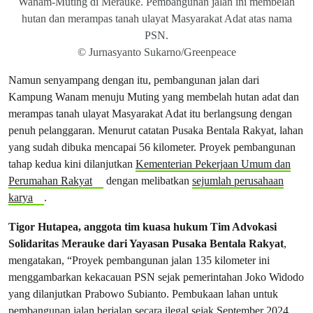
Wanam-Muting di Merauke. Pembangunan jalan ini membelah
hutan dan merampas tanah ulayat Masyarakat Adat atas nama
PSN.
© Jurnasyanto Sukarno/Greenpeace
Namun senyampang dengan itu, pembangunan jalan dari
Kampung Wanam menuju Muting yang membelah hutan adat dan
merampas tanah ulayat Masyarakat Adat itu berlangsung dengan
penuh pelanggaran. Menurut catatan Pusaka Bentala Rakyat, lahan
yang sudah dibuka mencapai 56 kilometer. Proyek pembangunan
tahap kedua kini dilanjutkan
Kementerian Pekerjaan Umum dan
Perumahan Rakyat
dengan melibatkan
sejumlah perusahaan
karya
.
Tigor Hutapea, anggota tim kuasa hukum Tim Advokasi
Solidaritas Merauke dari Yayasan Pusaka Bentala Rakyat
,
mengatakan, “Proyek pembangunan jalan 135 kilometer ini
menggambarkan kekacauan PSN sejak pemerintahan Joko Widodo
yang dilanjutkan Prabowo Subianto. Pembukaan lahan untuk
pembangunan jalan berjalan secara ilegal sejak September 2024