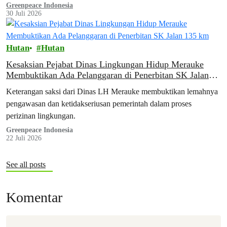
dunia ini belum benar-benar aman dari ancaman tambang. Temuan
Greenpeace Indonesia
30 Juli 2026
tersebut terungkap dalam laporan terbaru Greenpeace, Surga yang
Tak Terlindungi, yang dipublikasikan hari ini. Seiring dengan
peluncuran laporan ini, aktivis Greenpeace menggelar aksi
Hutan
Hutan
damai…
Kesaksian Pejabat Dinas Lingkungan Hidup Merauke
Membuktikan Ada Pelanggaran di Penerbitan SK Jalan
135 km
Keterangan saksi dari Dinas LH Merauke membuktikan lemahnya
pengawasan dan ketidakseriusan pemerintah dalam proses
perizinan lingkungan.
Greenpeace Indonesia
22 Juli 2026
See all posts
Komentar