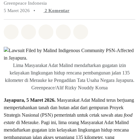
Greenpeace Indonesia
5 Maret 2026
•
2
Komentar
Bagikan di Whatsapp
Bagikan di Facebook
Bagikan di Twitter
Bagikan melalui Email
Share on Bluesky
Lima Masyarakat Adat Malind mendaftarkan gugatan izin
kelayakan lingkungan hidup rencana pembangunan jalan 135
kilometer di Merauke ke Pengadilan Tata Usaha Negara Jayapura.
Greenpeace/Alif Rizky Nouddy Korua
Jayapura, 5 Maret 2026.
Masyarakat Adat Malind terus berjuang
mempertahankan tanah dan hutan adat dari gempuran Proyek
Strategis Nasional (PSN) pemerintah untuk cetak sawah atau
food
estate
di Merauke. Pagi ini, lima orang Masyarakat Adat Malind
mendaftarkan gugatan izin kelayakan lingkungan hidup rencana
pembangunan jalan akses sepanjang 135 kilometer, yang