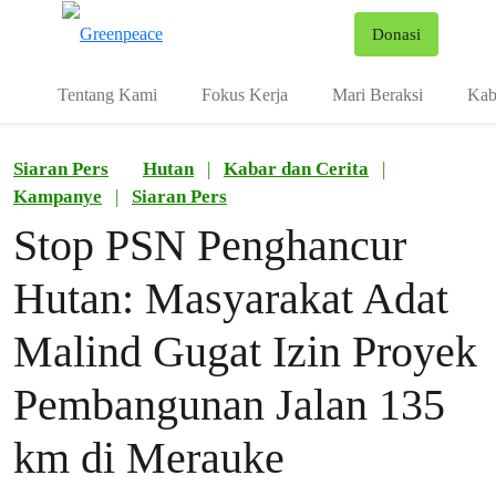
Fo
Donasi
Menu
Tentang Kami
Fokus Kerja
Mari Beraksi
Kab
Siaran Pers
Hutan
|
Kabar dan Cerita
|
Kampanye
|
Siaran Pers
Stop PSN Penghancur
Hutan: Masyarakat Adat
Malind Gugat Izin Proyek
Pembangunan Jalan 135
km di Merauke