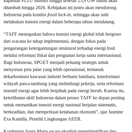
kapasitas PLTU industri hingga sebesar 25,9 GW masih akan
ditambah hingga 2026. Kebijakan ini justru akan mendorong
Indonesia pada kondisi
fossil lock-in
, sehingga akan sulit
melakukan transisi energi dalam beberapa tahun mendatang.
“TAFF menegaskan bahwa transisi energi global telah bergeser
dari wacana ke tahap implementasi, dengan fokus pada
pengurangan ketergantungan struktural terhadap energi fosil
melalui reformasi fiskal dan penguatan kerja sama internasional.
Bagi Indonesia, SPGET menjadi peluang strategis untuk
menyusun peta jalan yang lebih operasional, termasuk
dekarbonisasi kawasan industri berbasis batubara, transformasi
wilayah pasca-tambang yang melindungi pekerja, serta reformasi
insentif energi agar lebih berpihak pada energi bersih. Karena itu,
keterlibatan aktif Indonesia dalam proses TAFF ke depan penting
untuk memastikan transisi energi nasional berjalan sistematis,
berkeadilan, dan memperkuat ketahanan ekonomi”, ujar Jasmine
Exa Kamilia, Peneliti Lingkungan AEER.
Konferensi Santa Marta secara eksplisit mengidentifikasi tiga