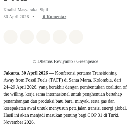
Koalisi Masyarakat Sipil
30 April 2026
•
0
Komentar
Bagikan di Whatsapp
Bagikan di Facebook
Bagikan di Twitter
Bagikan melalui Email
Share on Bluesky
©
Dhemas Reviyanto / Greenpeace
Jakarta, 30 April 2026
— Konferensi pertama Transitioning
Away from Fossil Fuels (TAFF) di Santa Marta, Kolombia, dari
24–29 April 2026, yang berakhir dengan pembentukan coalition of
the willing, kerja sama internasional untuk penghentian bertahap
penambangan dan produksi batu bara, minyak, serta gas dan
kesepakatan awal untuk menyusun peta jalan transisi energi global.
Hasil ini akan menjadi masukan penting bagi COP 31 di Turki,
November 2026.