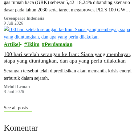
gas rumah kaca (GRK) sebesar 5,42–18,24% dibanding skenario
dasar pada tahun 2030 serta target megaproyek PLTS 100 GW
yang dimulai tahun ini menghadapi tembok besar.
Greenpeace Indonesia
9 Juli 2026
Artikel
Iklim
Perdamaian
100 hari setelah serangan ke Iran: Siapa yang membayar,
siapa yang diuntungkan, dan apa yang perlu dilakukan
Serangan tersebut telah diprediksikan akan memantik krisis energi
terburuk dalam sejarah.
Mehdi Leman
8 Juni 2026
See all posts
Komentar