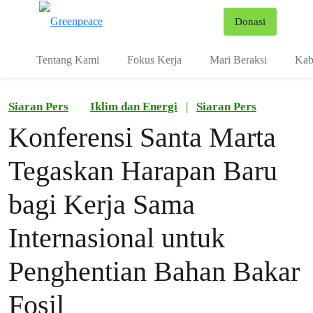
Fo
Donasi
Menu
Tentang Kami
Fokus Kerja
Mari Beraksi
Kab
Siaran Pers
Iklim dan Energi
|
Siaran Pers
Konferensi Santa Marta
Tegaskan Harapan Baru
bagi Kerja Sama
Internasional untuk
Penghentian Bahan Bakar
Fosil