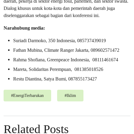
daerah, pekerja di sektor energi fosil, parlemen, dan sektor swasta.
Dialog khusus untuk kota-kota dan pemerintah daerah juga
diselenggarakan sebagai bagian dari konferensi ini.
Narahubung media:
Suriadi Darmoko, 350 Indonesia, 085737439019
Fathan Mubina, Climate Ranger Jakarta, 089602571472
Rahma Shofiana, Greenpeace Indonesia, 08111461674
Mareta, Solidaritas Perempuan, 081385018526
Restu Diantina, Satya Bumi, 087855173427
#
EnergiTerbarukan
#
Iklim
Related Posts