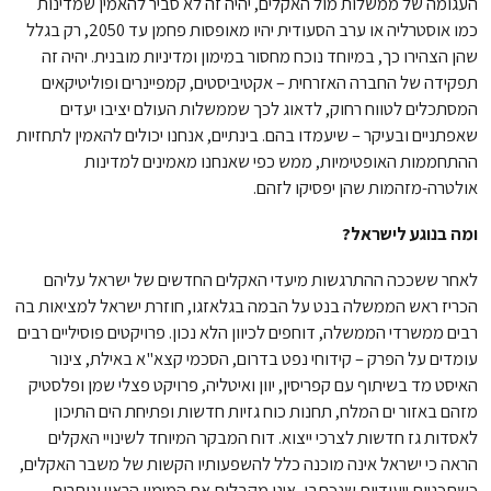
העגומה של ממשלות מול האקלים, יהיה זה לא סביר להאמין שמדינות
כמו אוסטרליה או ערב הסעודית יהיו מאופסות פחמן עד 2050, רק בגלל
שהן הצהירו כך, במיוחד נוכח מחסור במימון ומדיניות מובנית. יהיה זה
תפקידה של החברה האזרחית – אקטיביסטים, קמפיינרים ופוליטיקאים
המסתכלים לטווח רחוק, לדאוג לכך שממשלות העולם יציבו יעדים
שאפתניים ובעיקר – שיעמדו בהם. בינתיים, אנחנו יכולים להאמין לתחזיות
ההתחממות האופטימיות, ממש כפי שאנחנו מאמינים למדינות
אולטרה-מזהמות שהן יפסיקו לזהם.
ומה בנוגע לישראל?
לאחר ששככה ההתרגשות מיעדי האקלים החדשים של ישראל עליהם
הכריז ראש הממשלה בנט על הבמה בגלאזגו, חוזרת ישראל למציאות בה
רבים ממשרדי הממשלה, דוחפים לכיוון הלא נכון. פרויקטים פוסיליים רבים
עומדים על הפרק – קידוחי נפט בדרום, הסכמי קצא"א באילת, צינור
האיסט מד בשיתוף עם קפריסין, יוון ואיטליה, פרויקט פצלי שמן ופלסטיק
מזהם באזור ים המלח, תחנות כוח גזיות חדשות ופתיחת הים התיכון
לאסדות גז חדשות לצרכי ייצוא. דוח המבקר המיוחד לשינויי האקלים
הראה כי ישראל אינה מוכנה כלל להשפעותיו הקשות של משבר האקלים,
כשתכניות ייעודיות שנכתבו, אינן מקבלות את המימון הראוי ונותרות