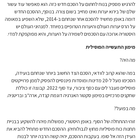
להרגיש מספיק בנוח לחתום על הסכם חדש כזה. הוא מאפשר עוד עשור
שלם של בירוא יערות ואינו מחייב בשום צורה. בנוסף, ההסכם החדש
דומה באופן מחשיד להסכם אחר שנחתם ב-2014, שלא השפיע במאומה
על הרס יערות העולם והיערות הטרופיים במיוחד. למנהיגי העולם יש
היסטוריה ארוכה עם הסכמים לשמירה על היערות, והיא מפוקפקת למדי.
מימון התעשייה הפוסילית
מה היה?
במה שהוא קרוב לוודאי, הסכם הצד החשוב ביותר שנחתם בועידה,
הסכימו מעל ל-20 מדינות ומוסדות פיננסיים להפסיק לממן פרוייקטים
פוסיליים מעבר לים עם כסף ציבורי, עד סוף 2022. קבוצה זו כוללת
שחקנים מרכזיים במימון סקטור האנרגיה דוגמת קנדה, ארה"ב ובריטניה.
מה בפועל?
זוהי ההתחלה של הסוף. באופן היסטורי, ממשלות מיהרו להשקיע בבניית
תחנות כוח פוסיליות מחוץ לגבולותיהן. ההסכם החדש מתחיל להביא את
העידן הזה אל סופו. בעקבות ההסכם, יהיה קשה הרבה יותר לבנות