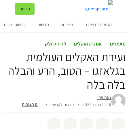
שינ
תרומה
תפריט
המאבקים שלנו
מי אנחנו
חדשות
לעשות משהו
מאמרים
אנרגיה ואקלים
|
לקחת חלק
ועידת האקלים העולמית
בגלאזגו – הטוב, הרע והבלה
בלה בלה
נעה פרי
18 בנובמבר 2021
•
7 דקות לקריאה
•
0
תגובות
שיתוף whatsapp
שיתוף facebook
שיתוף twitter
שיתוף email
לשתף בbluesky