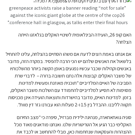
greenpeace activists raise a banner reading “not for sale”
against the iconic giant globe at the centre of the cop26
conference hall in glasgow, as talks enter their final hours.”
האם קופ 26, הועידה הבינלאומית לשינויי האקלים בגלאזגו הייתה
הצלחה?
אם אנחנו באמת רוצים לדעת אם משהו הסתיים בהצלחה, עלינו להתחיל
בלשאול את האנשים שלהם יש הכי הרבה להפסיד. במקרה הזה, מדובר
באנשים וקהילות שכבר עכשיו נפגעים באופן הקשה ביותר מהשלכותיו
של משבר האקלים. קבוצות אלה נתנו תשובה ברורה – לדברי שרת
הסביבה של האיים המלדיביים "תוכנית מאוזנת ומעשית למדינות
מסוימות לא תסייע למלדיביים להתמודד עם השלכות משבר האקלים,
בזמן. למדינות האיים, מדובר בהישרדות ותוצאות הועידה אינן מכניסות
תקווה לליבנו. ההבדל בין 1.5 ו-2 מעלות הוא עבורנו גזר דין מוות".
סוניה גואחאחארה, מנהיגה ילידית מברזיל, סיפרה כי "מצב החירום
האקלימי כבר הגיע אל הטריטוריות שלנו. ואנחנו מודאגים מאוד מכל
ההצהרות והעסקאות שנחתמות כאן, מבלי להתחשב או לכבד את