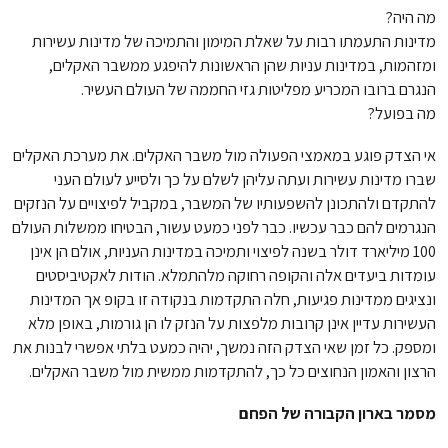
מה היה?
מדינות התעמתו רבות על שאלת המימון והתמיכה של מדינות עשירות
ומזהמות, במדינות עניות שהן הראשונות להיפגע ממשבר האקלים,
הנגרם ברובו המכריע מפליטות גזי החממה של העולם העשיר.
מה בפועל?
אי הצדק פוגע במאמצי הפעולה מול משבר האקלים. את מערכת האקלים
שברו מדינות עשירות ועתה עליהן לשלם על כך ולסייע לעולם העני
להתקדם ולהתכונן להשפעותיו של המשבר, במקביל לפיצויים על הנזקים
הנגרמים להם כבר עכשיו. כבר לפני כמעט עשור, הבטיחו ממשלות העולם
100 מיליארד דולר בשנה לפיצוי ותמיכה במדינות העניות, אולם הן אינן
עומדות ביעדים אלה והקופה רחוקה מלהתמלא. הודות לאקטיביסטים
ונציגים ממדינות פגיעות, חלה התקדמות בנקודה זו בקופ אך המדינות
העשירות עדיין אינן קרובות מלפצות על הנזק לו הן גורמות, באופן מלא
ומספק. כל זמן שאי הצדק הזה נמשך, יהיה כמעט בלתי אפשרי לבנות את
הרצון והאמון הנחוצים כל כך, להתקדמות ממשית מול משבר האקלים.
מסמר בארון הקבורה של הפחם