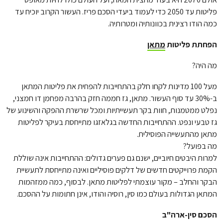
פליטות עד 2050 כדי לעמוד ביעדי הסכם פריז. העשור הקרוב יוכיח עד
כמה הודו רצינית בכוונותיה ומטרותיה.
הפחתת פליטות
מתאן
מה היה?
מעל 100 מדינות לקחו חלק בהתחייבות להפחית את פליטות המתאן
ב-30% עד סוף העשור. מתאן, גז חממה חזק בהרבה מפחמן דו חמצני,
נפלט ממטמנות, חוות בקר תעשייתיות ומכל שרשרת ההפקה והשינוע של
גז טבעי ונפט. ההתחייבות החדשה בגלאזגו מתייחסת בעיקר לפליטות
מתאן מהתעשייה הפוסילית.
מה בפועל?
למרות היבטים חיוביים, ישנם גם פערים גדולים: ההתחייבות אינה שוללת
הקמת פרוייקטים חדשים של דלקים פוסיליים ואינה מתייחסת לתעשיית
הבקר והחלב – מקור עוצמתי לפליטות מתאן. לבסוף, כמה ממזהמות
המתאן הגדולות בעולם כמו סין, רוסיה והודו, אינן חתומות על ההסכם.
הסכם סין-ארה"ב