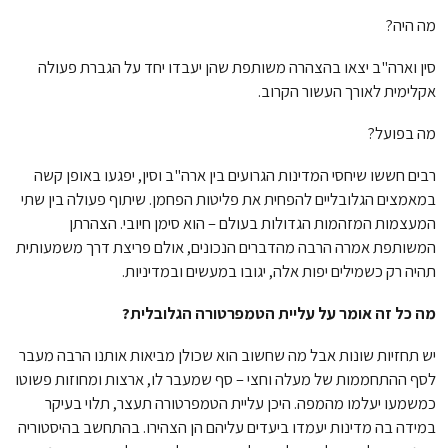
מה היה?
סין וארה"ב יצאו בהצהרה משותפת שהן יעבדו יחד על הגברת פעולה
אקלימית לאורך העשור הקרוב.
מה בפועל?
רבים חששו שיחסי המדינות הגרועים בין ארה"ב וסין, יפגעו באופן קשה
במאמצים הגלובליים להפחית את פליטות הפחמן. שיתוף פעולה בין שתי
המעצמות המזהמות הגדולות בעולם – הוא סימן חיובי. הצהרתן
המשותפת אמרה הרבה מהדברים הנכונים, אולם פריצת דרך משמעותית
תהיה רק כשמילים יפות אלה, יגובו במעשים ובמדיניות.
מה כל זה אומר על עליית הטמפרטורה הגלובלית?
יש תחזיות שונות אבל מה שחשוב הוא שכולן מביאות אותנו הרבה מעבר
לסף ההתחממות של מעלה וחצי – סף שמעבר לו, ארצות ומחוזות פשוטו
כמשמעו יעלמו מהמפה. היכן עליית הטמפרטורה תעצר, תלוי בעיקר
במידה בה מדינות יעמדו ביעדים עליהם הן הצהירו. בהתחשב בהיסטוריה