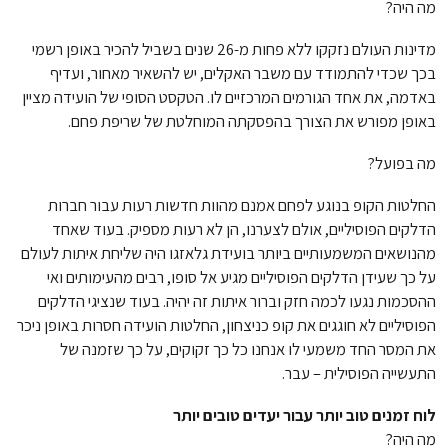
מה היה?
מדינות העולם נזקקו ללא פחות מ-26 שנים בשביל להכיר באופן רשמי
בכך שכדי להתמודד עם משבר האקלים, יש להשאיר מאחור, ועדיף
באדמה, את אחד הגורמים המרכזיים לו. הטקסט הסופי של הועידה מציין
באופן מפורש את הצורך בהפסקתה המוחלטת של שריפת פחם.
מה בפועל?
החלטות הקופ בנוגע לפחם אמנם מהוות חדשות רעות עבור חברות
הדלקים הפוסיליים, אולם לצערנו, הן לא רעות מספיק. בעוד שאחד
מהנושאים המשמעותיים ביותר בועידת גלאזגו היה שליחת איתות לעולם
על כך שעידן הדלקים הפוסיליים מגיע אל סופו, רבים מהעימותים ואי
ההסכמות נגעו לכמה חזק וברור איתות זה יהיה. בעוד שנציגי הדלקים
הפוסיליים לא חוגגים את קופ כניצחון, החלטות הועידה חסרות באופן ניכר
את המסר החד משמעי לו אנחנו כל כך זקוקים, על כך שזמנה של
התעשייה הפוסילית – עבר.
לוח זמנים טוב יותר עבור יעדים טובים יותר
מה היה?