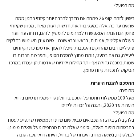
מה בפועל?
רישיון לזהם. קופ 26 פתחה את הדרך להרבה יותר קיזוזי פחמן ממה
שראינו עד כה. אלה כמעט בוודאות חדשות רעות מאוד, מכיוון שקיזוזי
פחמן הם הונאה המאפשרת למזהמים להמשיך לזהם, ודוחה עוד ועוד
פעולה אקלימית אמיתית, בראש ובראשונה – סיום עידן השימוש בדלקים
פוסיליים. רבים מהחוקים והעכבות שיכלו להפוך את מערכת הקיזוזים
ליעילה, גם אם במעט, נותרו מחוץ להסכם הסופי, והפרצות הרבות בו
שמות בסכנה גדולה אף יותר קהילות ילידיות שאדמותיהן יעמדו במרכז
הביקוש לתכניות קיזוז פחמן.
ההסכם להגנת היערות
מה היה?
מעל 100 ממשלות חתמו על הסכם צד וולונטרי שמטרתו סיום בירוא
היערות עד 2030, והגנה על זכויות ילידים.
מה בפועל?
בלה, בלה, בלה. ההסכם אינו מביא שום מדיניות ממשית שתסייע לעמוד
בהבטחות היפות האלה, וסימני שאלה רבים מרחפים מעל שאלת מימונן.
לבולסונרו, נשיאה מחרב היערות של ברזיל, הייתה ודאי סיבה טובה