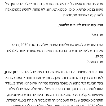
מפעלים המתבססים על אנרגיה מזהמת שכן חברות ייאלצו להסתמך על
מימון בנקאי פרטי או מימון פנים ארצי. חיוני לא פחות, להסיט כספים אלה
להשקעה באנרגיה מתחדשת.
הודו מתחייבת לאיפוס פליטות
מה היה?
הודו התחייבה לאפס את פליטות הפחמן שלה עד שנת 2070, כחלק
מסדרה של יעדים חדשים, בהם גם התחייבות משמעותית יותר לאנרגיה
נקייה.
מה בפועל?
טוב יותר מהמצופה. יעדיה החדשים של הודו עוזרים לה לנוע בכיוון הנכון,
למרות שעדיין דרוש הרבה יותר מכך. בזמן שהאזרח ההודי הממוצע הוא
בעל טביעת רגל פחמנית נמוכה בהרבה מאזרחי אירופה או ארה"ב, גודל
האוכלוסייה בהודו הופך את החלטותיה של הממשלה ההודית לבעלת
משמעות אקלימית עצומה. אם הודו תעמוד ביעדים החדשים שהציבה,
חוקרים מאמינים שעליית הטמפרטורה הגלובלית תופחת ב-0.2 המעלה.
אולם 2070 היא בעוד מחצית המאה, ועל העולם כולו להיות מאופס