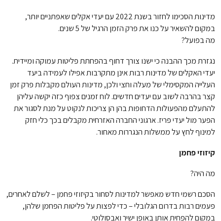
מדינות הסכימו לחזור בשנת 2022 עם יעדי אקלים שאפתניים יותר,
במקום להשאיר על כנו את פרק הזמן הרגיל של 5 שנים.
מה בפועל?
נגזרת מכך ההבנה כי ישנו צורך דחוף בהפחתת פליטות עמוקה ומיידית.
יעדי האקלים של מדינות רבות אינן מתקרבות אפילו לעמידה ביעד
העלייה המקסימלי של מעלה וחצי ולכן, מדינות העולם מקבלות פרק זמן
קצר בהרבה לשוב עם יעדים חדשים. לוח זמנים צפוף כזה יקשה עליהן
להתעלם מהפעולות הדחופות בהן הן צריכות לנקוט על מנת לסגור את
הפער מול יעדי פריז. ארגוני החברה האזרחית מקבלים בכך כלי חזק
למינוף לחץ על ממשלות הנגררות מאחור.
קיזוזי פחמן
מה היה?
הסכם רשמי חדש מאפשר למדינות לסחור בקיזוזי פחמן – לשלם לאחרים,
פעמים רבות בדרום הגלובלי – כדי לפצות על פליטות הפחמן שלהן,
במקום להפחית אותן באופן ישיר ואבסולוטי.