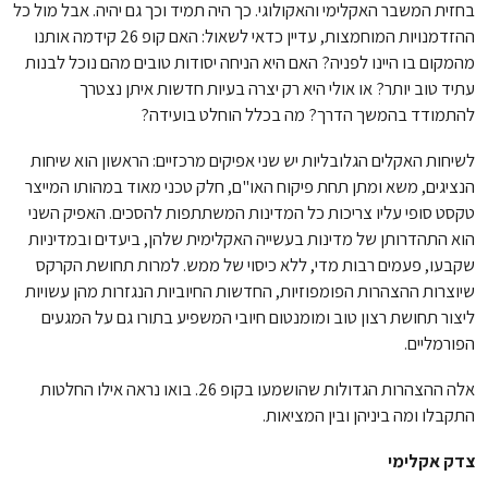
בחזית המשבר האקלימי והאקולוגי. כך היה תמיד וכך גם יהיה. אבל מול כל
ההזדמנויות המוחמצות, עדיין כדאי לשאול: האם קופ 26 קידמה אותנו
מהמקום בו היינו לפניה? האם היא הניחה יסודות טובים מהם נוכל לבנות
עתיד טוב יותר? או אולי היא רק יצרה בעיות חדשות איתן נצטרך
להתמודד בהמשך הדרך? מה בכלל הוחלט בועידה?
לשיחות האקלים הגלובליות יש שני אפיקים מרכזיים: הראשון הוא שיחות
הנציגים, משא ומתן תחת פיקוח האו"ם, חלק טכני מאוד במהותו המייצר
טקסט סופי עליו צריכות כל המדינות המשתתפות להסכים. האפיק השני
הוא התהדרותן של מדינות בעשייה האקלימית שלהן, ביעדים ובמדיניות
שקבעו, פעמים רבות מדי, ללא כיסוי של ממש. למרות תחושת הקרקס
שיוצרות ההצהרות הפומפוזיות, החדשות החיוביות הנגזרות מהן עשויות
ליצור תחושת רצון טוב ומומנטום חיובי המשפיע בתורו גם על המגעים
הפורמליים.
אלה ההצהרות הגדולות שהושמעו בקופ 26. בואו נראה אילו החלטות
התקבלו ומה ביניהן ובין המציאות.
צדק אקלימי