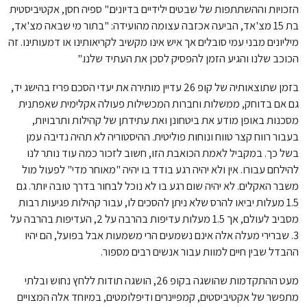
הזכויות וההשתתפות של שבטים ילידיים בדיונים." ספיה חסן, אקטיביסטית
בת 15 מצ'אד, הביעה אכזבה עצומה מהועידה: "בתור מי שבאה מצ'אד,
מיליונים מבני עמי סובלים אך איש אינו מקשיב לקריאותינו או דמעותינו. זה
הכוכב שלנו והגיע הזמן להפסיק לסכן את העתיד שלנו."
בזמן שתוצאותיה של קופ 26 עדיין מותירה את יעדי הסכם פריז בהישג יד,
גם אם בדוחק, ממשלות וחברות המכשילות פעולה אקלימית שאפתנית
מסכנות באופן מודע את ביטחונן ואת עתידתן של קהילות ותרבויות,
בעבור רווח קצר טווח ונוחות פוליטית. ההיסטוריה לא תהיה נדיבה עמן
בשל כך. במקביל לאמת הכואבת הזו, חשוב לזכור כמה עוד נותר לנו
להילחם עבורו. אין ולא יהיה רגע בודד בו יהיה "מאוחר מדי" לפעול מול
משבר האקלים. לא יהיה שום רגע בו לא נוכל לבחור בדרך טובה יותר. גם
1.5 מעלות יביאו להרס שלא ניתן להסכים לו, עבור קהילות פגיעות רבות
מסביב לעולם, אך 1.5 מעלות עדיפות בהרבה על 2, העדיפות בהרבה על
3. שברירי מעלה אלה אינם נשמעים הרי משמעות אבל בפועל, הם יהיו
ההבדל שבין חיים למוות עבור אנשים רבים מספור.
מעט ההתקדמות שהושגה בקופ 26, הושגה תודות ללחץ נחוש ובלתי
מתפשר של אקטיביסטים, קמפיינרים ודיפלומטים, במיוחד אלה המצויים