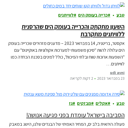
טבע
כרייה בעומק הים
לווייתנים
השעון מתקתק והכרייה בעומק הים שהרסנית
ללוויתנים מתקרבת
אקסטר, בריטניה, 14 בפברואר 2023 – מדענים מזהירים שכרייה בעומק
הים עלולה להוות "סיכון משמעותי למערכות אקולוגיות באוקיינוס" עם
"השפעות ארוכות טווח ובלתי הפיכות", כולל למינים בסכנת הכחדה כמו
לווייתנים…
udi avni
23 בפברואר 2023
2 דקות לקריאה
טבע
אקלים
מבזקים
גז
הסביבה בישראל עומדת בפני פגיעה אנושה!
פעולה הירואית בלב ים, המחיר האמיתי של הבגדים שלנו, הישג במאבק