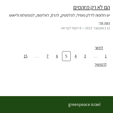
הם לא רק מזהמים￼
יש חלופות לדלק פוסילי, לפלסטיק, להרסֿ, לאלימות, לממשלות ולייאוש
נעה פרי
12 באוקטובר 2022
6 דקות לקריאה
לחזור
15
…
7
6
5
4
3
…
1
להמשיך
greenpeace israel