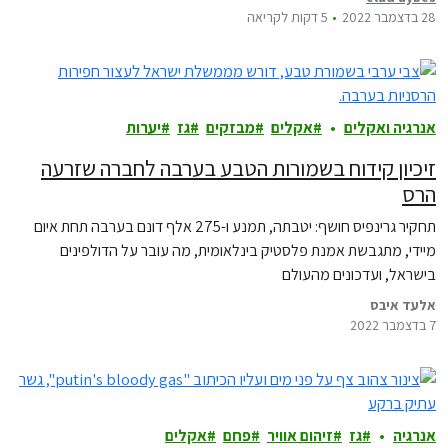
וכדור הארץ.
28 בדצמבר 2022
5 דקות לקריאה
אנרגיה ואקלים
אקלים
מבזקים
גז
יערות
זיכיון קידוח בשמורות הטבע בערבה לחברה שזרעה
הרס
תחקיר גרינפיס חושף: יטבתה, תמנע ו-275 אלף דונם בערבה תחת איום
מיידי, מתגבשת אמנת פלסטיק בינלאומית, מה עובר על הדולפינים
בישראל, ועדכונים מהעולם
אלעד איבס
7 בדצמבר 2022
אנרגיה
גז
זיהום אוויר
פחם
אקלים