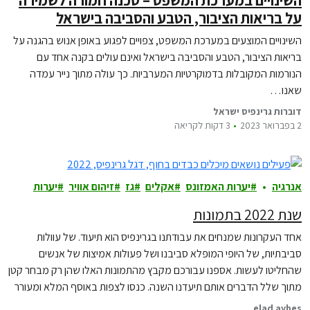
השינויים במערכת המשפט – סכנה חמורה לשמירה
על בריאות הציבור, הטבע והסביבה בישראל
השינויים המוצעים במערכת המשפט, צפויים לפגוע באופן אנוש בהגנה על
בריאות הציבור, הטבע והסביבה בישראל ואינם עולים בקנה אחד עם
הנורמות המקובלות בדמוקרטיות המערביות. כך עולה מתוך נייר עמדה
שאנו…
דוברות גרינפיס ישראל
2 בפברואר 2023
3 דקות לקריאה
אנרגיה
יערות האמזונס
אקלים
גז
זיהום אוויר
יערות
שנת 2022 בתמונות
אחד העקרונות שמנחים את עבודתנו בגרינפיס הוא תיעוד. של עוולות
סביבתיות, של היופי המופלא סביבנו ושל פעולות אמיצות של אנשים
שהחליטו לעשות. אספנו עבורכם מקבץ מהתמונות האלו שהן רק מבחר קטן
מתוך שלל הדברים אותם תיעדנו השנה. כנסו לצפות באוסף המלא ומעורר
השראה ולחוש תקווה והשראה מהמאבקים הבלתי פוסקים למען האנושות
elad aybes