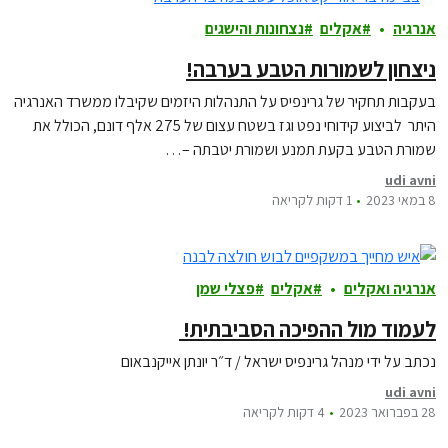
אנרגיה
אקלים
נצחונות והישגים
ניצחון לשמורות הטבע בערבה!
בעקבות תחקיר של גרינפיס על התנהלות היזמים שקיבלו ממשרד האנרגיה
היתר לביצוע קידוחי נפט וגז בשטח עצום של 275 אלף דונם, הכולל את
שמורת הטבע בקעת תמנע ושמורת יטבתה –…
udi avni
8 במאי 2023
1 דקות לקריאה
אנרגיה ואקלים
אקלים
פצלי שמן
לעמוד מול ההפיכה הסביבתית!
נכתב על ידי מנהל גרינפיס ישראל / ד״ר יונתן אייקנבאום
udi avni
28 בפברואר 2023
4 דקות לקריאה