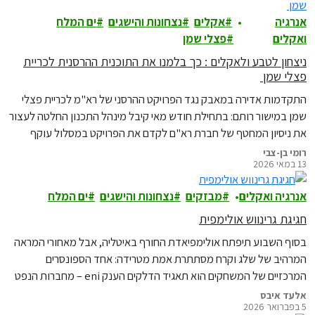
אנרגיה
אקלים
נצחונות והישגים
ים המלח
ואקלים
פצלי שמן
ניצחון לטבע ולאקלים : כך בלמנו את התוכנית ההרסנית לכריית
פצלי שמן
התקדמות אדירה במאבק נגד הפרויקט ההרסני של רא"מ לכריית פצלי
שמן במישור רותם: בתחילת חודש מאי קיבל מינהל התכנון החלטה לעצור
את ניסיון המחטף של חברת רא"ם לקדם את הפרויקט במסלול עוקף
בוועדה לתשתיות לאומיות (וות"ל), והודיע כי אין הצדקה להעביר את
רומי בן-צבי
13 במאי 2026
התוכנית לוועדה משום שהיא עומדת בניגוד למדיניות התכנון והסביבה
של ישראל. כעת יחזור…
אנרגיה ואקלים
מבזקים
נצחונות והישגים
ים המלח
חגיגת גרינווש אולימפית
בסוף השבוע תיפתח אולימפיאדת החורף באיטליה, אבל מאחורי המראה
המרהיב של שלג וקרח מסתתרת אמת מטרידה: אחד הספונסרים
המרכזיים של המשחקים הוא תאגיד הדלקים הענק eni – מחברות הנפט
והגז המזהמות בעולם, שפעילה גם במזרח התיכון.
אלעד איבס
5 בפברואר 2026