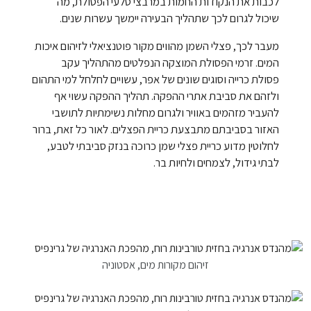
לכבות את הנקודות החמות במרבצי סלעי הפסולת, מה
שיכול לגרום לכך שתהליך הבעירה יימשך עשרות שנים.
מעבר לכך, פצלי השמן מהווים מקור פוטנציאלי לזיהום איכות
המים. זרמי הפסולת המוצקה הנפלטים מהתהליך עקב
פסולת כרייה וסוגים שונים של אפר, עשויים לחלחל למי התהום
ולזהם את סביבת אתרי ההפקה. תהליך ההפקה עשוי אף
להעביר מזהמים באוויר ולגרום מחלות נשימתיות לתושבי
האזור בסביבתם מתבצעת כריית הפצלים. לאור כל זאת, ברור
לחלוטין מדוע כריית פצלי שמן כרוכה בנזק סביבתי לטבע,
לבתי גידול, לצמחים ולחיות בר.
זיהום מקורות מים, אסטוניה