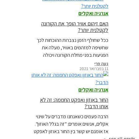
אנרגיה ואקלים
האם זיהום אוויר הופך את הקורונה
לקטלנית יותר?
ככל שחולף הזמן נצברות ההוכחות לכך
שחשיפה למזהמים באוויר, מעלה את
הפגיעות בפני מחלת הקורונה ויכולה
להשפיע לשלילה הן על סיכויי ההידבקות
נעה פרי
11 בפברואר 2021
והן על חומרת המחלה ואחוזי התמותה
ממנה. מוזמנים לקרוא בלוג חדש על כל
מה שידוע לנו עד כה על הקשר בין הקורונה
אנרגיה ואקלים
לזיהום האוויר
החור באוזון ואפקט החממה: זה לא
אותו הדבר?
הרבה פעמים כשאנחנו מדברים על שינוי
אקלים, אנשים אומרים: "זה בגלל האוזון".
אז אומנם יש קשר בין החור באוזון לאפקט
החממה אבל הקשר שולי ומדובר בתופעות
see all posts