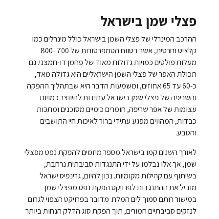
פצלי שמן בישראל
ההרכב המינרלי של פצלי השמן בישראל כולל מינרלים כמו
קלציט וחרסית, אשר בטווח הטמפרטורות של 700–800
מעלות פולטים כמויות גדולות מאוד של פחמן דו-חמצני. גם
תכולת האפר של פצלי השמן הישראליים היא גדולה מאד,
כ-60 עד 65 אחוזים, ומשמעות הדבר היא שבתהליך ההפקה
והשריפה של פצלי שמן בישראל עתידות להיווצר כמויות
עצומות של אפר שריפה, חומרים כימיים מסוכנים ומתכות
כבדות, המהווים מפגע עתידי ברור לאיכות חיי התושבים
והטבע.
לאורך השנים קמו בישראל מספר מיזמים להפקת נפט מפצלי
שמן, אך אלו נבלמו על ידי התנגדות סביבתית נרחבת,
בשיתוף עם קהילות מקומיות. נכון להיום, גרינפיס ישראל
מוביל את ההתנגדות לפרויקט הפקת נפט מפצלי שמן
במישור רותם סמוך לים המלח. מדובר בפרויקט הצפוי לגרום
לנזקים סביבתיים חמורים, תוך הפקת סוג הדלק הנחות ביותר