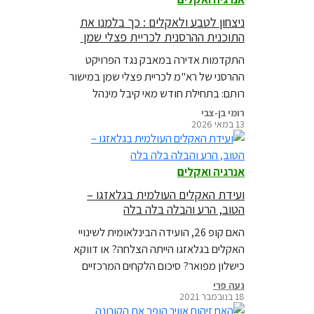
ניצחון לטבע ולאקלים : כך בלמנו את
התוכנית ההרסנית לכריית פצלי שמן
התקדמות אדירה במאבק נגד הפרויקט
ההרסני של רא"מ לכריית פצלי שמן במישור
רותם: בתחילת חודש מאי קיבל מינהל
התכנון החלטה לעצור את ניסיון המחטף
רומי בן-צבי
13 במאי 2026
של חברת רא"ם לקדם את הפרויקט
במסלול עוקף בוועדה לתשתיות לאומיות
(וות"ל), והודיע כי אין הצדקה להעביר את
אנרגיה ואקלים
התוכנית לוועדה משום שהיא עומדת
בניגוד למדיניות התכנון והסביבה של
ועידת האקלים העולמית בגלאזגו –
הטוב, הרע והבלה בלה בלה
ישראל. כעת יחזור…
האם קופ 26, הועידה הבינלאומית לשינויי
האקלים בגלאזגו הייתה הצלחה? או דווקא
כישלון מפואר? סיכום הלקחים המרכזיים
על ידי מומחי גרינפיס
נעה פרי
18 בנובמבר 2021