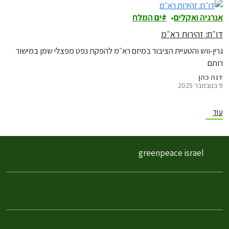
אנרגיה ואקלים
ים המלח
דו״ח: זהירות רא״מ
גרין-ווש והטעיית הציבור במיזם רא״מ להפקת נפט מפצלי שמן במישור
רותם
דנה כהן
9 בנובמבר 2025
עוד
greenpeace israel