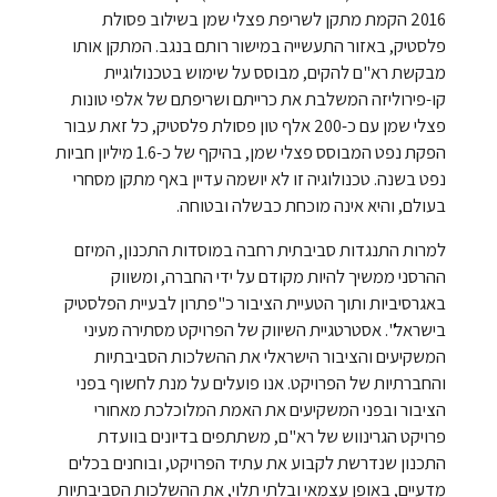
2016 הקמת מתקן לשריפת פצלי שמן בשילוב פסולת
פלסטיק, באזור התעשייה במישור רותם בנגב. המתקן אותו
מבקשת רא"ם להקים, מבוסס על שימוש בטכנולוגיית
קו-פירוליזה המשלבת את כרייתם ושריפתם של אלפי טונות
פצלי שמן עם כ-200 אלף טון פסולת פלסטיק, כל זאת עבור
הפקת נפט המבוסס פצלי שמן, בהיקף של כ-1.6 מיליון חביות
נפט בשנה. טכנולוגיה זו לא יושמה עדיין באף מתקן מסחרי
בעולם, והיא אינה מוכחת כבשלה ובטוחה.
למרות התנגדות סביבתית רחבה במוסדות התכנון, המיזם
ההרסני ממשיך להיות מקודם על ידי החברה, ומשווק
באגרסיביות ותוך הטעיית הציבור כ"פתרון לבעיית הפלסטיק
בישראל". אסטרטגיית השיווק של הפרויקט מסתירה מעיני
המשקיעים והציבור הישראלי את ההשלכות הסביבתיות
והחברתיות של הפרויקט. אנו פועלים על מנת לחשוף בפני
הציבור ובפני המשקיעים את האמת המלוכלכת מאחורי
פרויקט הגרינווש של רא"ם, משתתפים בדיונים בוועדת
התכנון שנדרשת לקבוע את עתיד הפרויקט, ובוחנים בכלים
מדעיים, באופן עצמאי ובלתי תלוי, את ההשלכות הסביבתיות