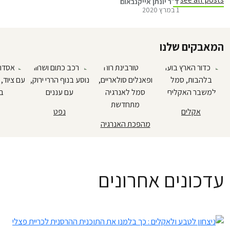
ד״ר יונתן אייקנבאום
1 במרץ 2020
שונות. החור באוזוןשכבת האוזון…
המאבקים שלנו
אקלים
נפט
מהפכת האנרגיה
עדכונים אחרונים