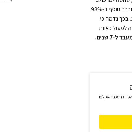
ללא תגלית מסחרית. מבדיקה שערכנו, עולה כי שטח הרישיון האחרון שקיבלה החברה חופף ב-98%
את שטחם של שני רישיונות ישנים לחיפוש נפט, שהוצאו לחברה ב-2013 וב-2020. בכך נדמה כי
 לפעול כאוות
7 שנים.
הפרת הסכם האקלים