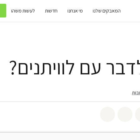
המאבקים שלנו
מי אנחנו
חדשות
לעשות משהו
דבר עם לוויתנים?
בות
שיתוף twitter
שיתוף email
לשתף בbluesky