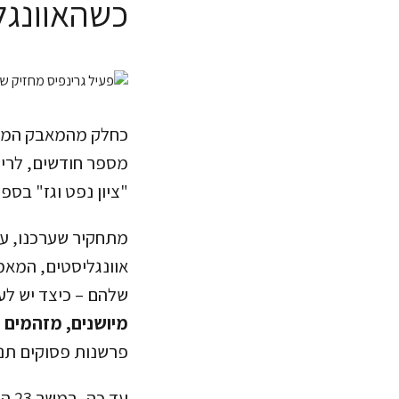
כשהאוונגל
כחלק מהמאבק המתמש
מספר חודשים, לריש
"ציון נפט וגז" בספטמב
מתחקיר שערכנו, עו
אוונגליסטים, המאמ
שלהם – כיצד יש ל
מיושנים, מזהמים ו
פרשנות פסוקים תנ"
עד 