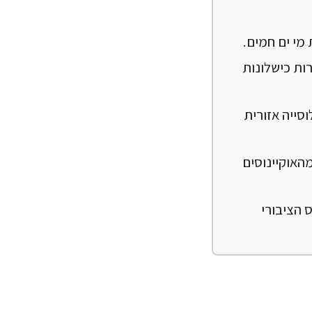
י ים חמים.
ות כישלונות
וסייה אזורית
האוקיינוסים הגלובלית מתקדמת לאישור, במטרה להגן על 30% מהאוקיינוסים
 הציבורי