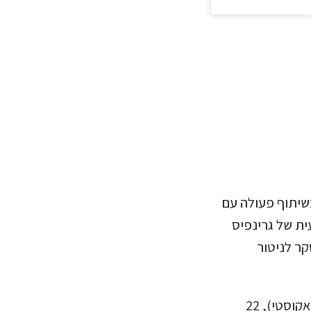
יתוף פעולה עם
ית של גרינפיס
קר לניטור
סך הכל, במהלך הפלגת הסקר, נקלטו בעזרת מכשיר ההידרופון (מכשיר לניטור אקוסטי), 22