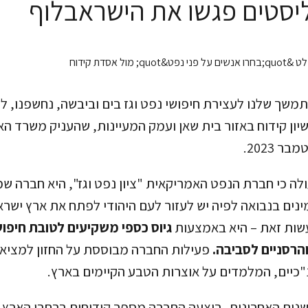
יסטים פגשו את הישראבלוף
ך שלנו לעצירת חיפושי נפט וגז בים וביבשה, נחשפנו, לר
יון קידוח באזור בית שאן ועמק המעיינות, שהעניק משרד ה
ר 2023.
לה כי חברת הנפט האמריקאית "ציון נפט וגז", היא חברה שמ
ינים בנבואה לפיה יש לעזור לעם היהודי לפתח את ארץ ישרא
עשות זאת – היא באמצעות
גיוס כספי משקיעים לטובת חיפו
הרסניים לסביבה.
פעילות החברה מבוססת על החזון למציאת
כיים, המלמדים על אוצרות הטבע הקיימים בארץ.
כה, במשך 23 השנים האחרונות, ביצעה החברה מספר קידוחים ברחבי הא