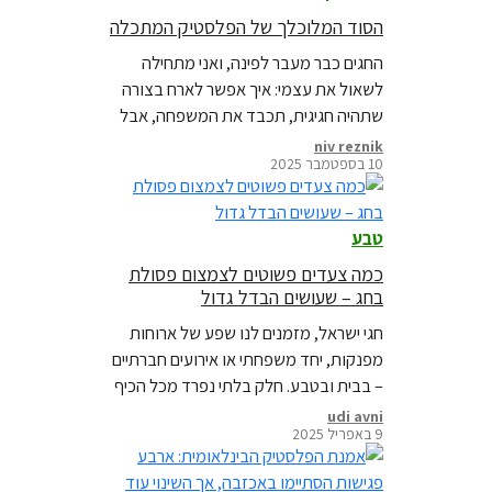
הסוד המלוכלך של הפלסטיק המתכלה
החגים כבר מעבר לפינה, ואני מתחילה
לשאול את עצמי: איך אפשר לארח בצורה
שתהיה חגיגית, תכבד את המשפחה, אבל
גם תשאיר אותי עם מצפון נקי כלפי
niv reznik
10 בספטמבר 2025
הסביבה? השולחן מתמלא במנות,
האורחים מתחילים להגיע, ובראש שלי כבר
רצות השאלות: איך עושים את זה יפה, נוח,
טבע
ובלי להשאיר אחרינו הר של פסולת?
כמה צעדים פשוטים לצמצום פסולת
בחג – שעושים הבדל גדול
חגי ישראל, מזמנים לנו שפע של ארוחות
מפנקות, יחד משפחתי או אירועים חברתיים
– בבית ובטבע. חלק בלתי נפרד מכל הכיף
הזה, אלה ערימות הפסולת הנערמות
udi avni
9 באפריל 2025
בפחים השכונתיים ובמטמנות הפסולת
שהולכות ומתמלאות ברחבי הארץ, במהלך
החגים או אחריהם. כל אחד מאיתנו, יכול