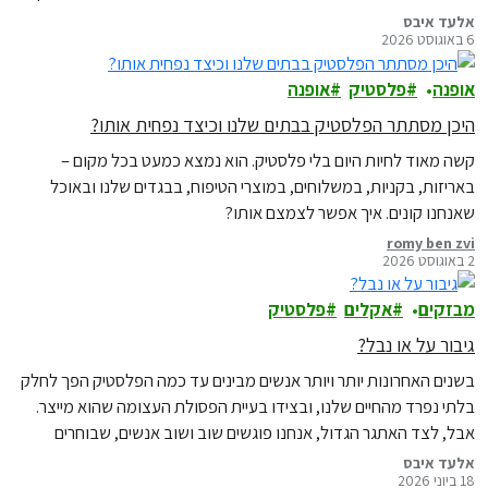
לכם מדריך קהילתי לצמצום צריכת הפלסטיק ואפשר להוריד אותו כאן
אלעד איבס
6 באוגוסט 2026
באופן בלעדי.
אופנה
פלסטיק
אופנה
היכן מסתתר הפלסטיק בבתים שלנו וכיצד נפחית אותו?
קשה מאוד לחיות היום בלי פלסטיק. הוא נמצא כמעט בכל מקום –
באריזות, בקניות, במשלוחים, במוצרי הטיפוח, בבגדים שלנו ובאוכל
שאנחנו קונים. איך אפשר לצמצם אותו?
romy ben zvi
2 באוגוסט 2026
מבזקים
אקלים
פלסטיק
גיבור על או נבל?
בשנים האחרונות יותר ויותר אנשים מבינים עד כמה הפלסטיק הפך לחלק
בלתי נפרד מהחיים שלנו, ובצידו בעיית הפסולת העצומה שהוא מייצר.
אבל, לצד האתגר הגדול, אנחנו פוגשים שוב ושוב אנשים, שבוחרים
לעשות משהו אחרת: למצוא פתרונות פשוטים, לשנות הרגל קטן, לנסות
אלעד איבס
18 ביוני 2026
דרך חדשה.