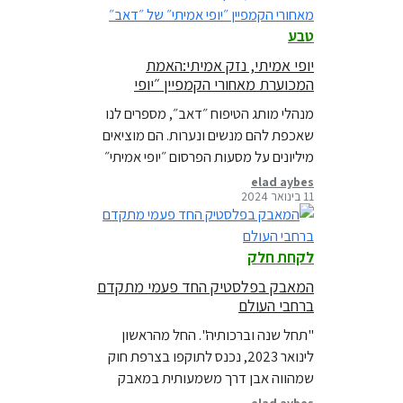
טבע
יופי אמיתי, נזק אמיתי:האמת
המכוערת מאחורי הקמפיין ״יופי
אמיתי״ של ״דאב״
מנהלי מותג הטיפוח ״דאב״, מספרים לנו
שאכפת להם מנשים ונערות. הם מוציאים
מיליונים על מסעות הפרסום ״יופי אמיתי״
כדי לשכנע את כולנו שהעסק שלהם הוא
elad aybes
11 בינואר 2024
כוח חיובי בעולם. אבל מאחורי יחסי הציבור
היפים, יש סיפור אמיתי על נזק אמיתי מאוד.
לקחת חלק
המאבק בפלסטיק החד פעמי מתקדם
ברחבי העולם
"תחל שנה וברכותיה". החל מהראשון
לינואר 2023, נכנס לתוקפו בצרפת חוק
שמהווה אבן דרך משמעותית במאבק
הגלובלי נגד זיהום פלסטיק.החוק הזה
elad aybes