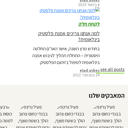
4 בינואר 2023
מתווסף לשורה ארוכה של חוקים
שמבקשים להילחם בזיהום הפלסטיק בכל
רחבי העולם
לקחת חלק
למה אנחנו צריכים אמנת פלסטיק
בינלאומית?
בחודש מרץ השנה, אישר האו"ם החלטה
היסטורית – התחלת תהליך לגיבוש אמנה
בינלאומית לטיפול בזיהום הפלסטיק.
הפגישה הראשונה לקידום האמנה תערך
see all posts
elad aybes
24 בנובמבר 2022
בקרוב. מה צפוי להיות בה? כיצד תהפוך
להצלחה?
המאבקים שלנו