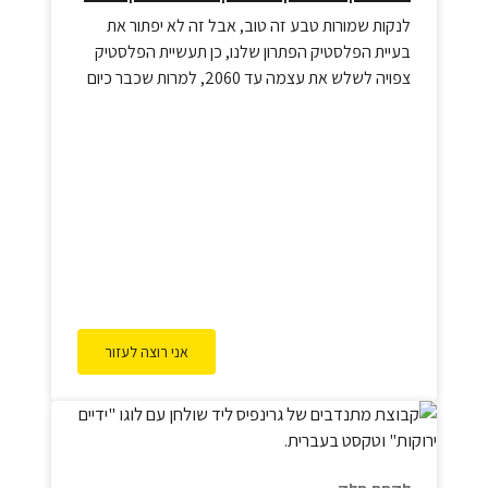
המיחזור!
לנקות שמורות טבע זה טוב, אבל זה לא יפתור את
בעיית הפלסטיק הפתרון שלנו, כן תעשיית הפלסטיק
צפויה לשלש את עצמה עד 2060, למרות שכבר כיום
משבר הפלסטיק נחשב כאחד מהסכנות הסביבתיות
והבריאותיות הגדולות שיודעת החברה האנושית. רק
9% מהפלסטיק ממוחזר והשאר מוטמן באדמה. כמות
בלתי נתפסת של פלסטיק מגיעה לטבע: למעשה,
מידי דקה מגיעה לים משאית שלמה של…
אני רוצה לעזור