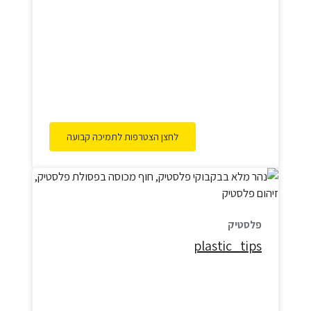
הכלים החד־פעמיים זיהתה את המודעות הסביבתית
הגוברת שלנו והמציאה "פתרון קסם" בדמות כלים
"מתכלים". כמעט כל ישראלי שישי כבר הכניס אותם
הביתה מתוך אמונה שהוא עוזר…
לחצן הצטרפות לתמיכה קבועה
פלסטיק
plastic_tips