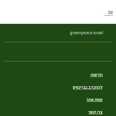
עוד
greenpeace israel
חדשות
להתנדב בגרינפיס
מפת אתר
צרו קשר