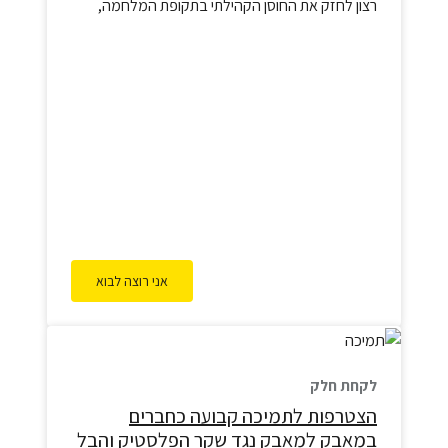
רצון לחזק את החוסן הקהילתי בתקופת המלחמה,
מציעה הזדמנות לצאת מהבית, להיפגש במרחבים
הירוקים האורבניים ולהיטען בכוחות מחודשים. זהו לא
רק אירוע, אלא מרחב נעים של חיבור שבו הקהילה
מתאחדת בטבע העירוני לרגעים של התחדשות ותקווה.
בכל מפגש ראינו את…
אני רוצה לבוא
לקחת חלק
הצטרפות לתמיכה קבועה כחברים
במאבק למאבק נגד שקר הפלסטיק והבל