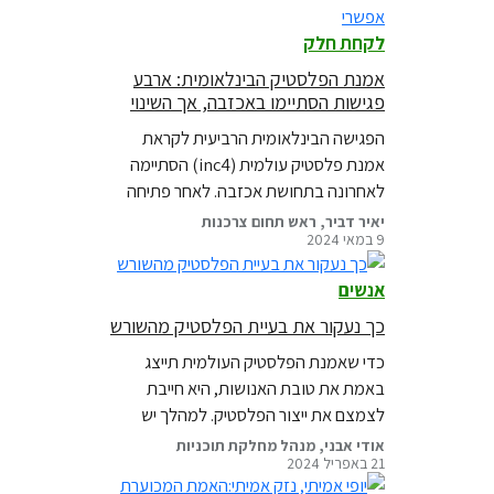
לשנות הרגלים אישיים, ולצמצם את פסולת
לקחת חלק
הפלסטיק שמגיעה לים ולטבע שלנו. הנה
כמה…
אמנת הפלסטיק הבינלאומית: ארבע
פגישות הסתיימו באכזבה, אך השינוי
עוד אפשרי
הפגישה הבינלאומית הרביעית לקראת
אמנת פלסטיק עולמית (inc4) הסתיימה
לאחרונה בתחושת אכזבה. לאחר פתיחה
אופטימית ועבודה קשה מצד ארגוני סביבה
יאיר דביר, ראש תחום צרכנות
9 במאי 2024
בינלאומיים כמו גרינפיס, התוצאות הסופיות
היו רחוקות מהציפיות.
אנשים
כך נעקור את בעיית הפלסטיק מהשורש
כדי שאמנת הפלסטיק העולמית תייצג
באמת את טובת האנושות, היא חייבת
לצמצם את ייצור הפלסטיק. למהלך יש
תמיכה ציבורית נרחבת ברחבי העולם
אודי אבני, מנהל מחלקת תוכניות
21 באפריל 2024