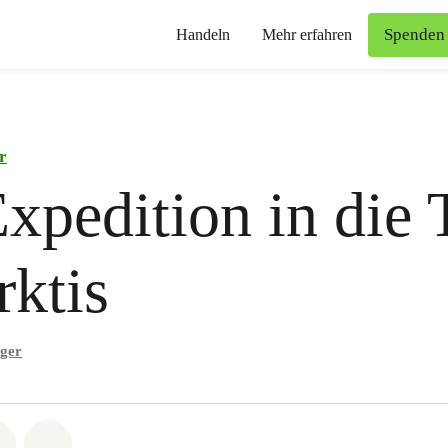
Spenden
Handeln
Mehr erfahren
r
xpedition in die 
rktis
nger
atsapp
on Facebook
Share via Email
Share on Bluesky