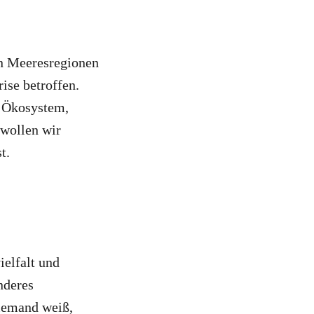
en Meeresregionen
ise betroffen.
e Ökosystem,
 wollen wir
t.
elfalt und
nderes
Niemand weiß,