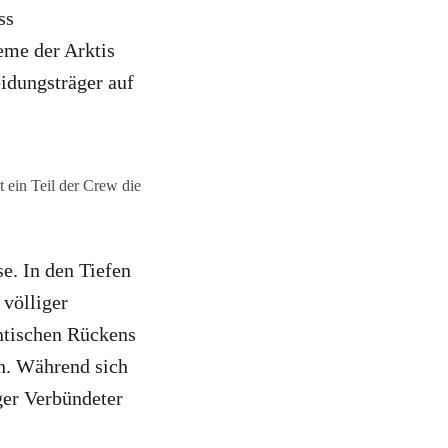
ss
eme der Arktis
eidungsträger auf
 ein Teil der Crew die
e. In den Tiefen
 völliger
ntischen Rückens
n. Während sich
ger Verbündeter