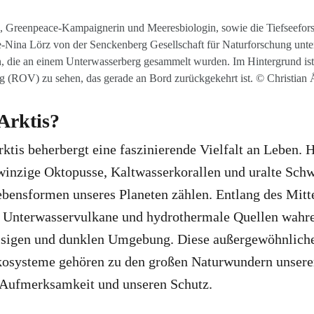
, Greenpeace-Kampaignerin und Meeresbiologin, sowie die Tiefseefors
Nina Lörz von der Senckenberg Gesellschaft für Naturforschung unte
, die an einem Unterwasserberg gesammelt wurden. Im Hintergrund ist 
g (ROV) zu sehen, das gerade an Bord zurückgekehrt ist. © Christian 
Arktis?
rktis beherbergt eine faszinierende Vielfalt an Leben. H
winzige Oktopusse, Kaltwasserkorallen und uralte Sch
ebensformen unseres Planeten zählen. Entlang des Mitt
 Unterwasservulkane und hydrothermale Quellen wahr
eisigen und dunklen Umgebung. Diese außergewöhnlich
osysteme gehören zu den großen Naturwundern unserer
 Aufmerksamkeit und unseren Schutz.