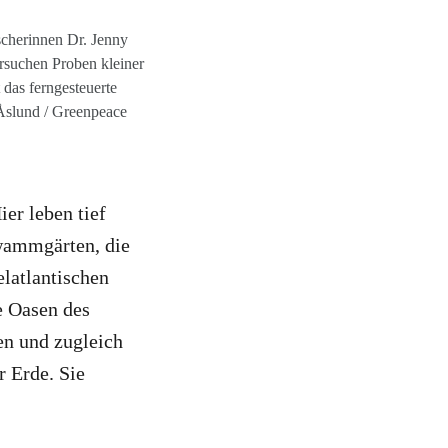
cherinnen Dr. Jenny
rsuchen Proben kleiner
das ferngesteuerte
Åslund / Greenpeace
ier leben tief
wammgärten, die
elatlantischen
e Oasen des
en und zugleich
 Erde. Sie