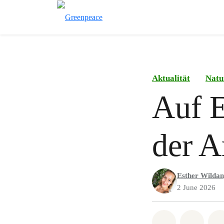
Aktualität
Natu
Auf E
der A
Esther Wilda
2 June 2026
Share on Wh
Share 