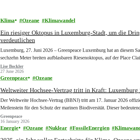
Klima
Ozeane
Klimawandel
Ein riesiger Oktopus in Luxemburg-Stadt, um die Drin
verdeutlichen
Luxemburg, 27. Juni 2026 – Greenpeace Luxemburg hat an diesem Sams
sechzehn Meter breiten aufblasbaren Riesenoktopus, auf der Place Cl
Lise Bockler
27 June 2026
Greenpeace
Ozeane
Weltweiter Hochsee-Vertrag tritt in Kraft: Luxemburg i
Der Weltweite Hochsee-Vertrag (BBNJ) tritt am 17. Januar 2026 offiziel
Meilenstein für den Schutz der marinen Biodiversität. Dieser bedeute
Greenpeace
16 January 2026
Energie
Ozeane
Nuklear
FossileEnergien
Klimawand