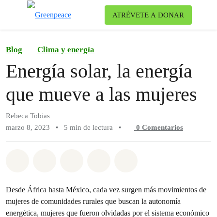
Ca
ATRÉVETE A DONAR
Menú
Blog
Clima y energía
Energía solar, la energía
que mueve a las mujeres
Rebeca Tobias
marzo 8, 2023
•
5 min de lectura
•
0
Comentarios
Compartir en Whatsapp
Compartir en Facebook
Compartir en Twitter
Compartir vía Email
Share on Bluesky
Desde África hasta México, cada vez surgen más movimientos de
mujeres de comunidades rurales que buscan la autonomía
energética, mujeres que fueron olvidadas por el sistema económico