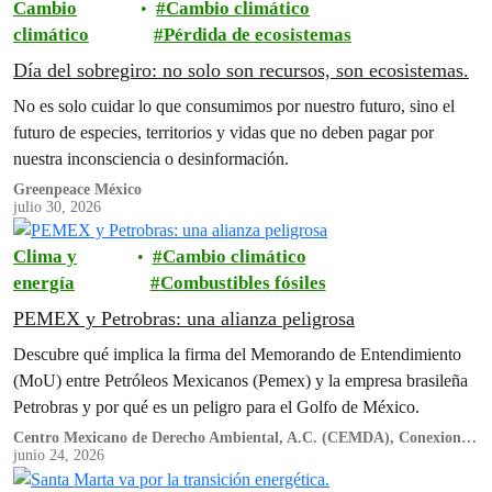
Cambio
Cambio climático
climático
Pérdida de ecosistemas
Día del sobregiro: no solo son recursos, son ecosistemas.
No es solo cuidar lo que consumimos por nuestro futuro, sino el
futuro de especies, territorios y vidas que no deben pagar por
nuestra inconsciencia o desinformación.
Greenpeace México
julio 30, 2026
Clima y
Cambio climático
energía
Combustibles fósiles
PEMEX y Petrobras: una alianza peligrosa
Descubre qué implica la firma del Memorando de Entendimiento
(MoU) entre Petróleos Mexicanos (Pemex) y la empresa brasileña
Petrobras y por qué es un peligro para el Golfo de México.
Centro Mexicano de Derecho Ambiental, A.C. (CEMDA), Conexiones
Climáticas, Engenera, Greenpeace México A.C., Nuestro Futuro,
junio 24, 2026
Oceana