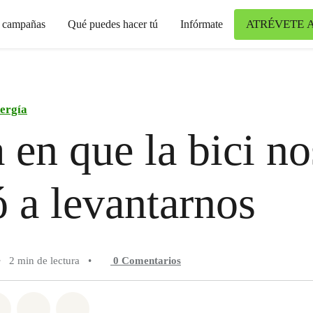
ATRÉVETE 
s campañas
Qué puedes hacer tú
Infórmate
ergía
a en que la bici no
 a levantarnos
•
2 min de lectura
•
0
Comentarios
n Whatsapp
tir en Facebook
Compartir en Twitter
Compartir vía Email
Share on Bluesky