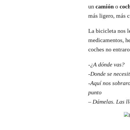
un
camión
o
coc
más ligero, más 
La bicicleta nos 
medicamentos, he
coches no entraro
-¿A dónde vas?
-Donde se necesi
-Aquí nos sobraro
punto
– Dámelas. Las ll