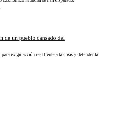
oro Económico Mundial se han disparado,
…
ón de un pueblo cansado del
ra exigir acción real frente a la crisis y defender la