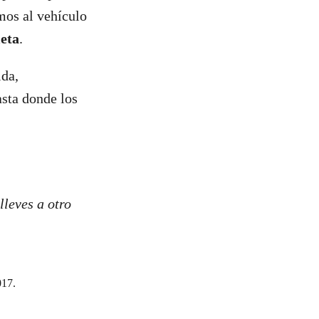
mos al vehículo
leta
.
ida,
sta donde los
lleves a otro