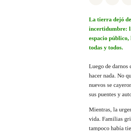
La tierra dejó d
incertidumbre: l
espacio público, 
todas y todos.
Luego de darnos c
hacer nada. No qu
nuevos se cayeron
sus puentes y auto
Mientras, la urge
vida. Familias gr
tampoco había tie