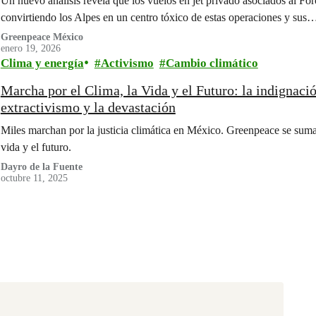
Un nuevo análisis revela que los vuelos en jet privado asociados al F
convirtiendo los Alpes en un centro tóxico de estas operaciones y sus
Greenpeace México
enero 19, 2026
Clima y energía
Activismo
Cambio climático
Marcha por el Clima, la Vida y el Futuro: la indignaci
extractivismo y la devastación
Miles marchan por la justicia climática en México. Greenpeace se suma pa
vida y el futuro.
Dayro de la Fuente
octubre 11, 2025