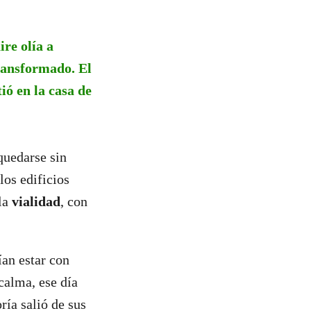
re olía a
transformado. El
tió en la casa de
quedarse sin
los edificios
 la
vialidad
, con
ían estar con
calma, ese día
ía salió de sus