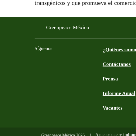
transgénicos y que promueva el comercio
Greenpeace México
Síguenos
¿Quiénes som
Contáctanos
Facebook
Twitter
YouTube
Instagram
Tiktok
LinkedIn
Prensa
Informe Anual
Vacantes
A menos que se
indiqu
Greenpeace México 2026