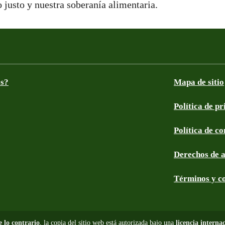
 justo y nuestra soberanía alimentaria.
os?
Mapa de sitio
Política de p
Política de c
Derechos de 
Términos y c
e lo contrario
, la copia del sitio web está autorizada bajo una
licencia intern