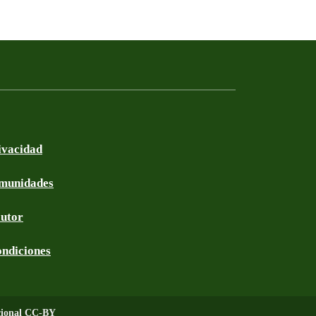
rivacidad
omunidades
autor
ondiciones
acional CC-BY