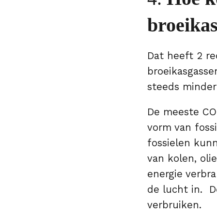
broeikas
Dat heeft 2 r
broeikasgasse
steeds minder
De meeste CO2
vorm van foss
fossielen kun
van kolen, oli
energie verbr
de lucht in. 
verbruiken.