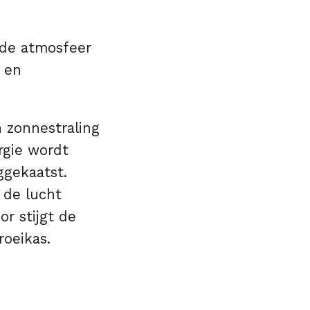
 de atmosfeer
 en
 zonnestraling
rgie wordt
ggekaatst.
 de lucht
r stijgt de
roeikas.