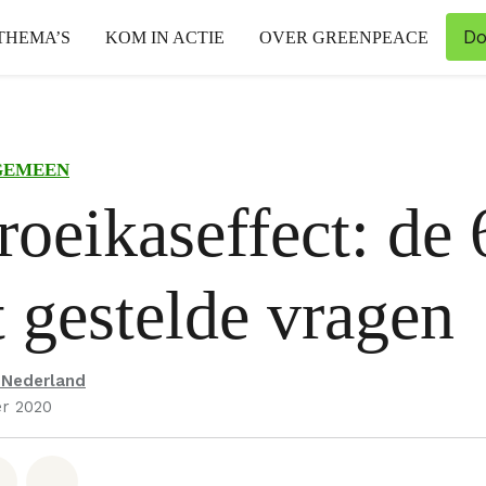
Do
THEMA’S
KOM IN ACTIE
OVER GREENPEACE
GEMEEN
roeikaseffect: de 
 gestelde vragen
 Nederland
r 2020
hatsapp
op Facebook
Deel via Email
Share on Bluesky