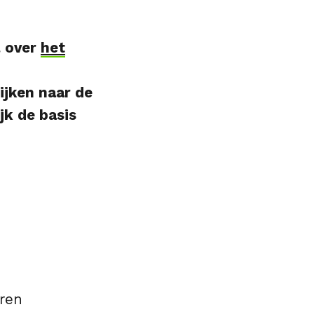
l over
het
ijken naar de
jk de basis
eren