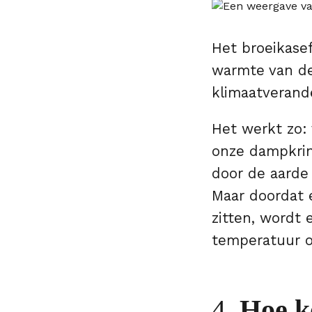
Het broeikasef
warmte van de
klimaatverande
Het werkt zo:
onze dampkrin
door de aarde
Maar doordat 
zitten, wordt
temperatuur op
4.
Hoe k