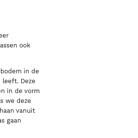
eer
gassen ook
 bodem in de
 leeft. Deze
n in de vorm
Als we deze
haan vanuit
as gaan