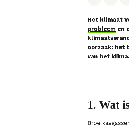
Het klimaat v
probleem
en 
klimaatverand
oorzaak: het 
van het klima
1.
Wat i
Broeikasgasse