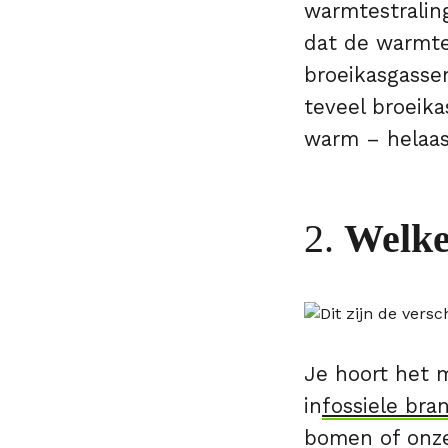
warmtestralin
dat de warmte
broeikasgasse
teveel broeik
warm – helaas 
2.
Welke
Je hoort het 
in
fossiele br
bomen of onze