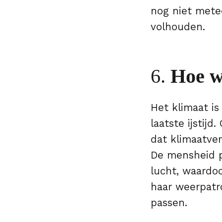
nog niet metee
volhouden.
6.
Hoe w
Het klimaat is
laatste ijstij
dat klimaatver
De mensheid po
lucht, waardo
haar weerpatro
passen.