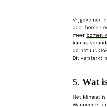
Vrijgekomen b
door bomen en
meer
bomen w
klimaatverande
de natuur. Ook
Dit versterkt 
5.
Wat is
Het klimaat i
Wanneer er du