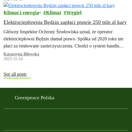
Klimat i energia
Klimat
Węgiel
Elektrociepłownia Będzin zapłaci prawie 250 mln zł kary
Główny Inspektor Ochrony Środowiska uznał, że operator
elektrociepłowni Będzin złamał prawo. Spółka od 2020 roku nie
płaci za emitowane zanieczyszczenia. Chodzi o system handlu
uprawnieniami do emisji, który obowiązuje na…
Katarzyna Bilewska
2025-11-14
See all posts
Greenpeace Polska