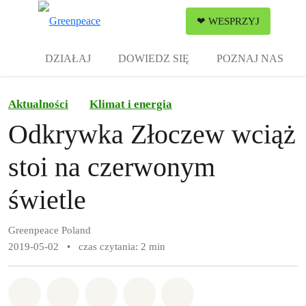
Zw
❤ WESPRZYJ
Menu
DZIAŁAJ
DOWIEDZ SIĘ
POZNAJ NAS
Aktualności
Klimat i energia
Odkrywka Złoczew wciąż
stoi na czerwonym
świetle
Greenpeace Poland
2019-05-02
•
czas czytania: 2 min
Udostępnij w Whatsapp
Udostępnij w Facebook
Udostępnij w Twitter
Udostępnij przez Email
Udostępnij w Bluesky