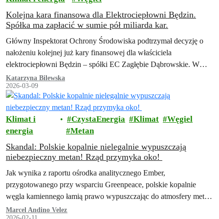
Kolejna kara finansowa dla Elektrociepłowni Będzin.
Spółka ma zapłacić w sumie pół miliarda kar.
Główny Inspektorat Ochrony Środowiska podtrzymał decyzję o
nałożeniu kolejnej już kary finansowej dla właściciela
elektrociepłowni Będzin – spółki EC Zagłębie Dąbrowskie. W
swojej najnowszej decyzji GIOŚ podtrzymał decyzję organu
Katarzyna Bilewska
2026-03-09
pierwszej…
Klimat i
CzystaEnergia
Klimat
Węgiel
energia
Metan
Skandal: Polskie kopalnie nielegalnie wypuszczają
niebezpieczny metan! Rząd przymyka oko!
Jak wynika z raportu ośrodka analitycznego Ember,
przygotowanego przy wsparciu Greenpeace, polskie kopalnie
węgla kamiennego łamią prawo wypuszczając do atmosfery metan
z instalacji, które miały służyć wychwytowi tego groźnego gazu.
Marcel Andino Velez
2026-02-11