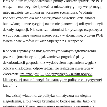
Brak studium zagospodarowania gminy Złoczew sprawia, że PGE
wciąż nie ma czego świętować, a mieszkańcy gminy wciąż mogą
mieć nadzieję, że unikną najgorszego scenariusza. Wydanie
koncesji oznacza dla nich wstrzymanie wszelkiej działalności
budowlanej i inwestycyjnej na terenie planowanej odkrywki, czyli
dekady stagnacji. Nie oznacza natomiast faktycznego rozpoczęcia
wydobycia i zapewnienia miejsc pracy w górnictwie, o czym PGE
świetnie wie – mówi Łukasz Supergan z Greenpeace.
Koncern zapytany na ubiegłorocznym walnym zgromadzeniu
przez akcjonariuszy o to, jak zamierza pogodzić plany
dekarbonizacji gospodarki z wydobyciem i spalaniem węgla z
odkrywki Złoczew, odpowiedział, że realizacja inwestycji w
Złoczewie
”zależna jest […] od przyszłego kształtu polityki
klimatycznej oraz roli węgla brunatnego w polityce energetycznej
kraju”
.
– Już dzisiaj wiadomo, że polityka klimatyczna nie ulegnie
złagodzeniu, a rola węgla brunatnego będzie malała. Jako kraj
członkowski UE oraz sygnatariusz paryskiego porozumienia