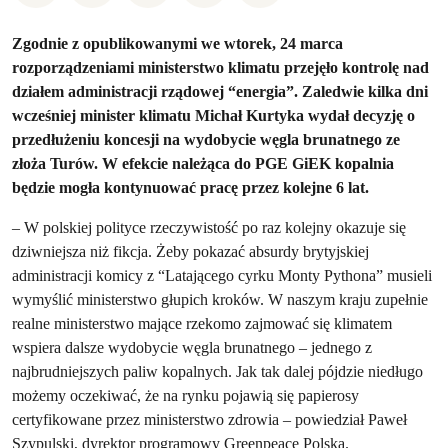
Zgodnie z opublikowanymi we wtorek, 24 marca
rozporządzeniami
ministerstwo klimatu przejęło kontrolę nad
działem administracji rządowej “energia”. Zaledwie kilka dni
wcześniej minister klimatu Michał Kurtyka wydał decyzję o
przedłużeniu koncesji na wydobycie węgla brunatnego ze
złoża Turów. W efekcie należąca do PGE GiEK kopalnia
będzie mogła kontynuować pracę przez kolejne 6 lat.
– W polskiej polityce rzeczywistość po raz kolejny okazuje się
dziwniejsza niż fikcja. Żeby pokazać absurdy brytyjskiej
administracji komicy z “Latającego cyrku Monty Pythona” musieli
wymyślić ministerstwo głupich kroków. W naszym kraju zupełnie
realne ministerstwo mające rzekomo zajmować się klimatem
wspiera dalsze wydobycie węgla brunatnego – jednego z
najbrudniejszych paliw kopalnych. Jak tak dalej pójdzie niedługo
możemy oczekiwać, że na rynku pojawią się papierosy
certyfikowane przez ministerstwo zdrowia – powiedział Paweł
Szypulski, dyrektor programowy Greenpeace Polska.