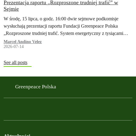
Prezentacja raportu „Rozproszone trudniej trafić” w
Sejmie
W środę, 15 lipca, o godz. 16:00 dwie sejmowe podkomisje
wysłuchają prezentacji raportu Fundacji Greenpeace Polska
„Rozproszone trudniej trafić. System energetyczny z tysiącami
małych źródeł jako element polskiej racji stanu. Lekcje z
Marcel Andino Velez
2026-07-14
doświadczeń Ukrainy".
See all posts
Greenpeace Polska