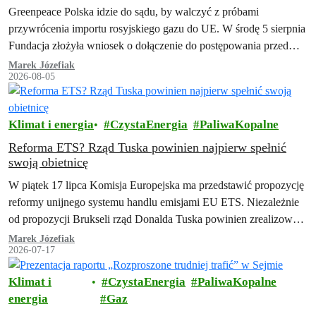
gazem”
Greenpeace Polska idzie do sądu, by walczyć z próbami
przywrócenia importu rosyjskiego gazu do UE. W środę 5 sierpnia
Fundacja złożyła wniosek o dołączenie do postępowania przed
Trybunałem Sprawiedliwości Unii…
Marek Józefiak
2026-08-05
Klimat i energia
CzystaEnergia
PaliwaKopalne
Reforma ETS? Rząd Tuska powinien najpierw spełnić
swoją obietnicę
W piątek 17 lipca Komisja Europejska ma przedstawić propozycję
reformy unijnego systemu handlu emisjami EU ETS. Niezależnie
od propozycji Brukseli rząd Donalda Tuska powinien zrealizować
swoją obietnicę z umowy koalicyjnej…
Marek Józefiak
2026-07-17
Klimat i
CzystaEnergia
PaliwaKopalne
energia
Gaz