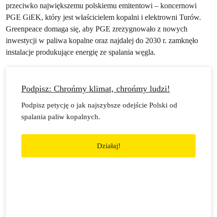
przeciwko największemu polskiemu emitentowi – koncernowi
PGE GiEK, który jest właścicielem kopalni i elektrowni Turów.
Greenpeace domaga się, aby PGE zrezygnowało z nowych
inwestycji w paliwa kopalne oraz najdalej do 2030 r. zamknęło
instalacje produkujące energię ze spalania węgla.
Podpisz: Chrońmy klimat, chrońmy ludzi!
Podpisz petycję o jak najszybsze odejście Polski od
spalania paliw kopalnych.
Działaj!