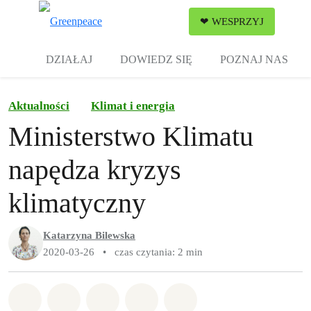
Zw
❤ WESPRZYJ
Menu
DZIAŁAJ
DOWIEDZ SIĘ
POZNAJ NAS
Aktualności
Klimat i energia
Ministerstwo Klimatu
napędza kryzys
klimatyczny
Katarzyna Bilewska
2020-03-26
•
czas czytania: 2 min
Udostępnij w Whatsapp
Udostępnij w Facebook
Udostępnij w Twitter
Udostępnij przez Email
Udostępnij w Bluesky