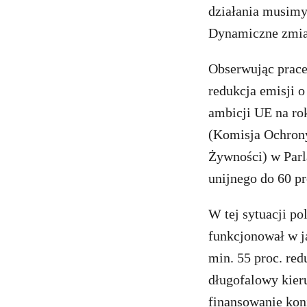
działania musimy
Dynamiczne zmian
Obserwując prace
redukcja emisji o
ambicji UE na ro
(Komisja Ochrony
Żywności) w Parl
unijnego do 60 pr
W tej sytuacji po
funkcjonował w j
min. 55 proc. red
długofalowy kier
finansowanie kon