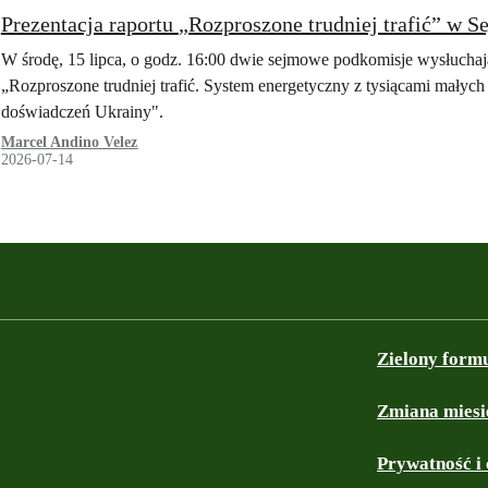
Prezentacja raportu „Rozproszone trudniej trafić” w
W środę, 15 lipca, o godz. 16:00 dwie sejmowe podkomisje wysłuchają
„Rozproszone trudniej trafić. System energetyczny z tysiącami małych ź
doświadczeń Ukrainy".
Marcel Andino Velez
2026-07-14
Zielony form
Zmiana miesi
Prywatność i 