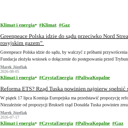
Klimat i energia
Klimat
Gaz
Greenpeace Polska idzie do sądu przeciwko Nord Str
rosyjskim gazem”
Greenpeace Polska idzie do sądu, by walczyć z próbami przywrócenia 
Fundacja złożyła wniosek o dołączenie do postępowania przed Tryb
Marek Józefiak
2026-08-05
Klimat i energia
CzystaEnergia
PaliwaKopalne
Reforma ETS? Rząd Tuska powinien najpierw spełnić 
W piątek 17 lipca Komisja Europejska ma przedstawić propozycję re
Niezależnie od propozycji Brukseli rząd Donalda Tuska powinien zre
Marek Józefiak
2026-07-17
Klimat i energia
CzystaEnergia
PaliwaKopalne
Gaz