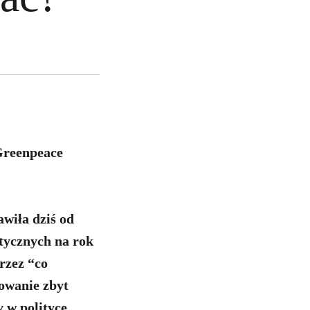
Greenpeace
wiła dziś od
tycznych na rok
rzez “co
owanie zbyt
 w polityce