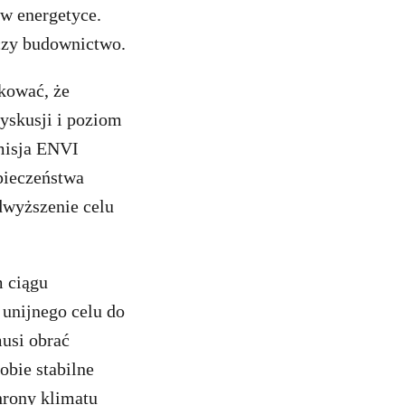
 w energetyce.
 czy budownictwo.
kować, że
dyskusji i poziom
misja ENVI
pieczeństwa
dwyższenie celu
m ciągu
 unijnego celu do
musi obrać
obie stabilne
hrony klimatu