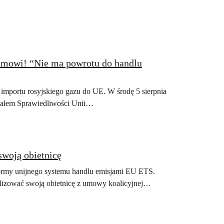
eamowi! “Nie ma powrotu do handlu
importu rosyjskiego gazu do UE. W środę 5 sierpnia
unałem Sprawiedliwości Unii…
swoją obietnicę
formy unijnego systemu handlu emisjami EU ETS.
alizować swoją obietnicę z umowy koalicyjnej…