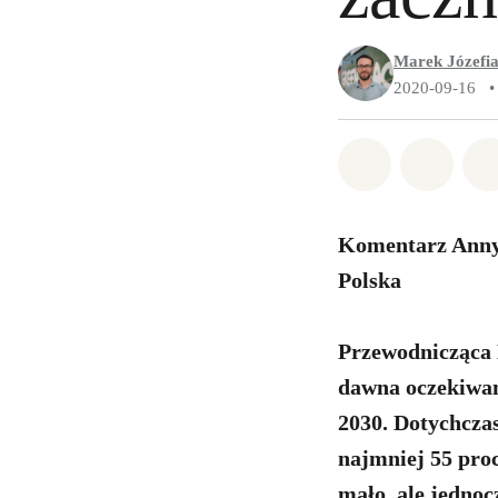
Marek Józefi
2020-09-16
•
Udostępnij 
Udostę
Komentarz Anny 
Polska
Przewodnicząca 
dawna oczekiwan
2030. Dotychczas
najmniej 55 pro
mało, ale jednoc