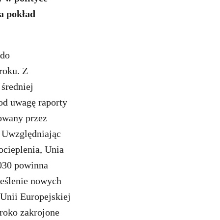
na pokład
 do
roku. Z
średniej
pod uwagę raporty
owany przez
. Uwzględniając
ocieplenia, Unia
2030 powinna
reślenie nowych
 Unii Europejskiej
eroko zakrojone