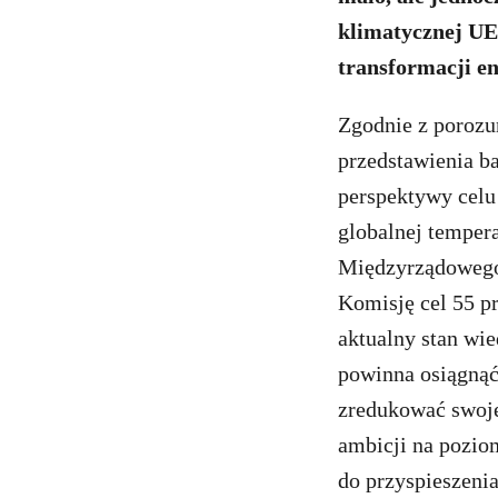
klimatycznej UE.
transformacji e
Zgodnie z porozu
przedstawienia b
perspektywy celu
globalnej tempera
Międzyrządowego
Komisję cel 55 pr
aktualny stan wie
powinna osiągnąć
zredukować swoje
ambicji na poziom
do przyspieszenia