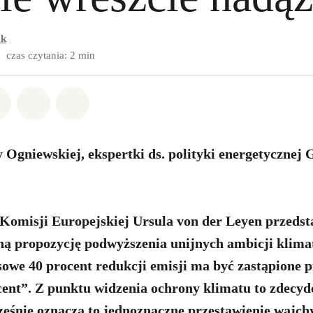
ak
czas czytania: 2 min
w Whatsapp
pnij w Facebook
Udostępnij w Twitter
Udostępnij przez Email
Udostępnij w Bluesky
Ogniewskiej, ekspertki ds. polityki energetycznej 
Komisji Europejskiej Ursula von der Leyen przedsta
ą propozycję podwyższenia unijnych ambicji klima
owe 40 procent redukcji emisji ma być zastąpione p
cent”. Z punktu widzenia ochrony klimatu to zdecyd
ześnie oznacza to jednoznaczne przestawienie wajchy