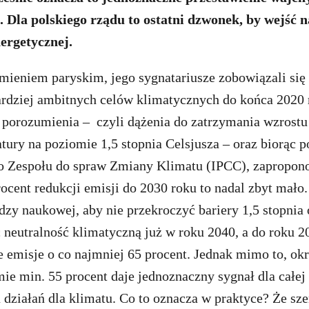
 Dla polskiego rządu to ostatni dzwonek, by wejść 
nergetycznej.
mieniem paryskim, jego sygnatariusze zobowiązali się
ardziej ambitnych celów klimatycznych do końca 2020 
 porozumienia – czyli dążenia do zatrzymania wzrostu 
tury na poziomie 1,5 stopnia Celsjusza – oraz biorąc 
 Zespołu do spraw Zmiany Klimatu (IPCC), zapropon
ocent redukcji emisji do 2030 roku to nadal zbyt mało
dzy naukowej, aby nie przekroczyć bariery 1,5 stopnia 
 neutralność klimatyczną już w roku 2040, a do roku 
 emisje o co najmniej 65 procent. Jednak mimo to, ok
ie min. 55 procent daje jednoznaczny sygnał dla całej
 działań dla klimatu. Co to oznacza w praktyce? Że sz