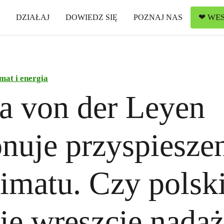
❤ WES
DZIAŁAJ
DOWIEDZ SIĘ
POZNAJ NAS
mat i energia
a von der Leyen
nuje przyspiesze
limatu. Czy polsk
ie wreszcie nadą