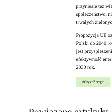
przyniesie też wi
społeczeństwo, n
trwałych zielonyc
Propozycja UE oz
Polski do 2040 r
jest przyspieszen
efektywność energ
2030 rok.
#
CzystaEnergia
Powiązane artykuły