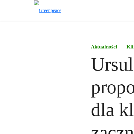
Aktualności
Kli
Ursul
propo
dla k
zaczn