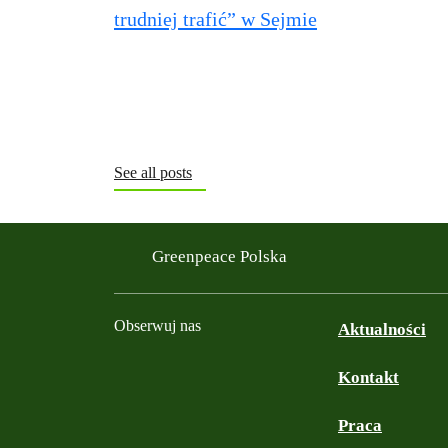
See all posts
Greenpeace Polska
Obserwuj nas
Aktualności
Kontakt
Facebook
Instagram
YouTube
TikTok
Podcast
Bluesky
Praca