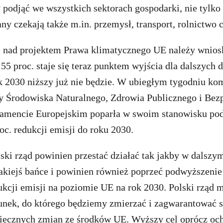
 podjąć we wszystkich sektorach gospodarki, nie tylko
y czekają także m.in. przemysł, transport, rolnictwo
 nad projektem Prawa klimatycznego UE należy wnios
 55 proc. staje się teraz punktem wyjścia dla dalszych 
k 2030 niższy już nie będzie. W ubiegłym tygodniu ko
 Środowiska Naturalnego, Zdrowia Publicznego i Bez
amencie Europejskim poparła w swoim stanowisku po
oc. redukcji emisji do roku 2030.
lski rząd powinien przestać działać tak jakby w dalszy
akiejś bańce i powinien również poprzeć podwyższenie
ukcji emisji na poziomie UE na rok 2030. Polski rząd 
unek, do którego będziemy zmierzać i zagwarantować s
iecznych zmian ze środków UE. Wyższy cel oprócz oc