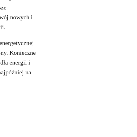
sze
zwój nowych i
ii.
energetycznej
ony. Konieczne
dła energii i
najpóźniej na