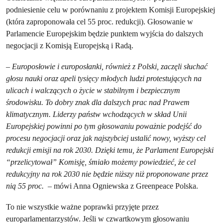
podniesienie celu w porównaniu z projektem Komisji Europejskiej
(która zaproponowała cel 55 proc. redukcji). Głosowanie w
Parlamencie Europejskim będzie punktem wyjścia do dalszych
negocjacji z Komisją Europejską i Radą.
–
Europosłowie i europosłanki, również z Polski, zaczęli słuchać
głosu nauki oraz apeli tysięcy młodych ludzi protestujących na
ulicach i walczących o życie w stabilnym i bezpiecznym
środowisku. To dobry znak dla dalszych prac nad Prawem
klimatycznym. Liderzy państw wchodzących w skład Unii
Europejskiej powinni po tym głosowaniu poważnie podejść do
procesu negocjacji oraz jak najszybciej ustalić nowy, wyższy cel
redukcji emisji na rok 2030. Dzięki temu, że Parlament Europejski
“przelicytował” Komisję, śmiało możemy powiedzieć, że cel
redukcyjny na rok 2030 nie będzie niższy niż proponowane przez
nią 55 proc.
– mówi Anna Ogniewska z Greenpeace Polska.
To nie wszystkie ważne poprawki przyjęte przez
europarlamentarzystów. Jeśli w czwartkowym głosowaniu