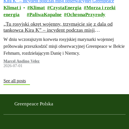
Klimat i
Klimat
CzystaEnergia
Morza i rzeki
energia
PaliwaKopalne
OchronaPrzyrody
„Tu rosyjski okręt wojenny, trzymajcie się z dala od
tankowca Kira K” – incydent podczas misji
obserwacyjnej Greenpeace
W dniu wczorajszym korweta rosyjskiej marynarki wojennej
próbowała przeszkodzić misji obserwacyjnej Greenpeace w Bełcie
Fehmarn, rozdzielającym Danię i Niemcy.
Marcel Andino Velez
2026-07-01
See all posts
Greenpeace Polska