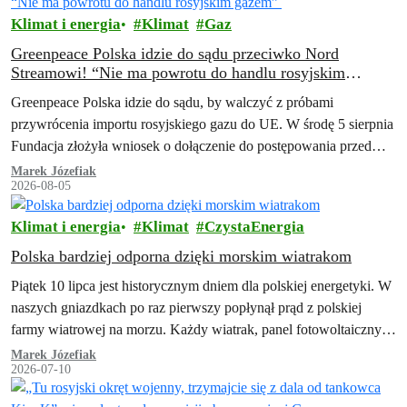
Klimat i energia
Klimat
Gaz
Greenpeace Polska idzie do sądu przeciwko Nord
Streamowi! “Nie ma powrotu do handlu rosyjskim
gazem”
Greenpeace Polska idzie do sądu, by walczyć z próbami
przywrócenia importu rosyjskiego gazu do UE. W środę 5 sierpnia
Fundacja złożyła wniosek o dołączenie do postępowania przed
Trybunałem Sprawiedliwości Unii…
Marek Józefiak
2026-08-05
Klimat i energia
Klimat
CzystaEnergia
Polska bardziej odporna dzięki morskim wiatrakom
Piątek 10 lipca jest historycznym dniem dla polskiej energetyki. W
naszych gniazdkach po raz pierwszy popłynął prąd z polskiej
farmy wiatrowej na morzu. Każdy wiatrak, panel fotowoltaiczny i
magazyn energii…
Marek Józefiak
2026-07-10