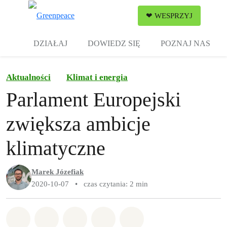
Zw
❤ WESPRZYJ
Menu
DZIAŁAJ
DOWIEDZ SIĘ
POZNAJ NAS
Aktualności
Klimat i energia
Parlament Europejski
zwiększa ambicje
klimatyczne
Marek Józefiak
2020-10-07
•
czas czytania: 2 min
Udostępnij w Whatsapp
Udostępnij w Facebook
Udostępnij w Twitter
Udostępnij przez Email
Udostępnij w Bluesky