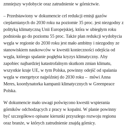
zmniejszy wydobycie oraz zatrudnienie w górnictwie.
– Przedstawiony w dokumencie cel redukcji emisji gazów
cieplarnianych do 2030 roku na poziomie 35 proc. jest niezgodny z
polityką klimatyczną Unii Europejskiej, która w ubiegłym roku
podniosła go do poziomu 55 proc. Także plan redukcji wydobycia
węgla w regionie do 2030 roku jest mało ambitny i niezgodny ze
stanowiskiem naukowców w kwestii konieczności odejścia od
węgla, którego spalanie pogłębia kryzys klimatyczny. Aby
zapobiec najbardziej katastrofalnym skutkom zmian klimatu,
wszystkie kraje UE, w tym Polska, powinny odejść od spalania
węgla w energetyce najpóźniej do 2030 roku – mówi Anna
Meres, koordynatorka kampanii klimatycznych w Greenpeace
Polska.
W dokumencie mało uwagi poświęcono kwestii wspierania
górników odchodzących z pracy w kopalni. W planie powinny
być szczegółowo opisane kierunki przyszłego rozwoju regionu
oraz branże, w których zatrudnienie znajdą górnicy.