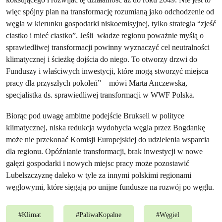
więc spójny plan na transformację rozumianą jako odchodzenie od
węgla w kierunku gospodarki niskoemisyjnej, tylko strategia “zjeść
ciastko i mieć ciastko”. Jeśli władze regionu poważnie myślą o
sprawiedliwej transformacji powinny wyznaczyć cel neutralności
klimatycznej i ścieżkę dojścia do niego. To otworzy drzwi do
Funduszy i właściwych inwestycji, które mogą stworzyć miejsca
pracy dla przyszłych pokoleń” – mówi Marta Anczewska,
specjalistka ds. sprawiedliwej transformacji w WWF Polska.
Biorąc pod uwagę ambitne podejście Brukseli w polityce
klimatycznej, niska redukcja wydobycia węgla przez Bogdankę
może nie przekonać Komisji Europejskiej do udzielenia wsparcia
dla regionu. Opóźnianie transformacji, brak inwestycji w nowe
gałęzi gospodarki i nowych miejsc pracy może pozostawić
Lubelszczyznę daleko w tyle za innymi polskimi regionami
węglowymi, które sięgają po unijne fundusze na rozwój po węglu.
#
Klimat
#
PaliwaKopalne
#
Węgiel