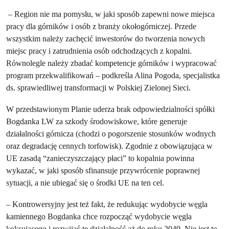
– Region nie ma pomysłu, w jaki sposób zapewni nowe miejsca
pracy dla górników i osób z branży okołogórniczej. Przede
wszystkim należy zachęcić inwestorów do tworzenia nowych
miejsc pracy i zatrudnienia osób odchodzących z kopalni.
Równolegle należy zbadać kompetencje górników i wypracować
program przekwalifikowań – podkreśla Alina Pogoda, specjalistka
ds. sprawiedliwej transformacji w Polskiej Zielonej Sieci.
W przedstawionym Planie uderza brak odpowiedzialności spółki
Bogdanka LW za szkody środowiskowe, które generuje
działalności górnicza (chodzi o pogorszenie stosunków wodnych
oraz degradację cennych torfowisk). Zgodnie z obowiązująca w
UE zasadą “zanieczyszczający płaci” to kopalnia powinna
wykazać, w jaki sposób sfinansuje przywrócenie poprawnej
sytuacji, a nie ubiegać się o środki UE na ten cel.
– Kontrowersyjny jest też fakt, że redukując wydobycie węgla
kamiennego Bogdanka chce rozpocząć wydobycie węgla
koksującego i rozwijać tę działalność aż do roku 2049. Nie jest to