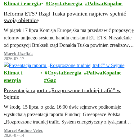
Klimat i energia
CzystaEnergia
PaliwaKopalne
Reforma ETS? Rząd Tuska powinien najpierw spełnić
swoją obietnicę
W piątek 17 lipca Komisja Europejska ma przedstawić propozycję
reformy unijnego systemu handlu emisjami EU ETS. Niezależnie
od propozycji Brukseli rząd Donalda Tuska powinien zrealizować
swoją obietnicę z umowy koalicyjnej…
Marek Józefiak
2026-07-17
Klimat i
CzystaEnergia
PaliwaKopalne
energia
Gaz
Prezentacja raportu „Rozproszone trudniej trafić” w
Sejmie
W środę, 15 lipca, o godz. 16:00 dwie sejmowe podkomisje
wysłuchają prezentacji raportu Fundacji Greenpeace Polska
„Rozproszone trudniej trafić. System energetyczny z tysiącami
małych źródeł jako element polskiej racji stanu. Lekcje z
Marcel Andino Velez
2026-07-14
doświadczeń Ukrainy".