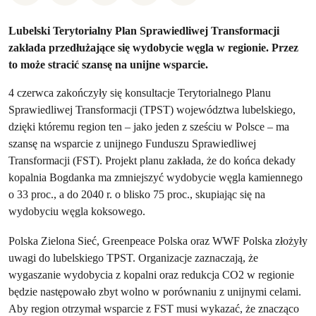
Lubelski Terytorialny Plan Sprawiedliwej Transformacji
zakłada przedłużające się wydobycie węgla w regionie. Przez
to może stracić szansę na unijne wsparcie.
4 czerwca zakończyły się konsultacje Terytorialnego Planu
Sprawiedliwej Transformacji (TPST) województwa lubelskiego,
dzięki któremu region ten – jako jeden z sześciu w Polsce – ma
szansę na wsparcie z unijnego Funduszu Sprawiedliwej
Transformacji (FST). Projekt planu zakłada, że do końca dekady
kopalnia Bogdanka ma zmniejszyć wydobycie węgla kamiennego
o 33 proc., a do 2040 r. o blisko 75 proc., skupiając się na
wydobyciu węgla koksowego.
Polska Zielona Sieć, Greenpeace Polska oraz WWF Polska złożyły
uwagi do lubelskiego TPST. Organizacje zaznaczają, że
wygaszanie wydobycia z kopalni oraz redukcja CO2 w regionie
będzie następowało zbyt wolno w porównaniu z unijnymi celami.
Aby region otrzymał wsparcie z FST musi wykazać, że znacząco