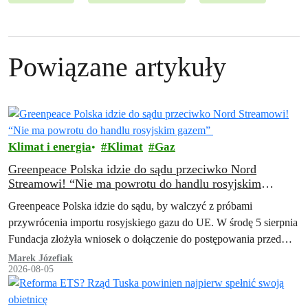
Powiązane artykuły
Klimat i energia
Klimat
Gaz
Greenpeace Polska idzie do sądu przeciwko Nord
Streamowi! “Nie ma powrotu do handlu rosyjskim
gazem”
Greenpeace Polska idzie do sądu, by walczyć z próbami
przywrócenia importu rosyjskiego gazu do UE. W środę 5 sierpnia
Fundacja złożyła wniosek o dołączenie do postępowania przed
Trybunałem Sprawiedliwości Unii…
Marek Józefiak
2026-08-05