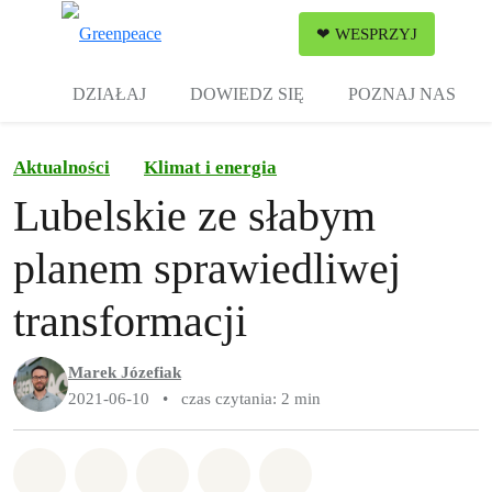
Zw
❤ WESPRZYJ
Menu
DZIAŁAJ
DOWIEDZ SIĘ
POZNAJ NAS
Aktualności
Klimat i energia
Lubelskie ze słabym
planem sprawiedliwej
transformacji
Marek Józefiak
2021-06-10
•
czas czytania: 2 min
Udostępnij w Whatsapp
Udostępnij w Facebook
Udostępnij w Twitter
Udostępnij przez Email
Udostępnij w Bluesky