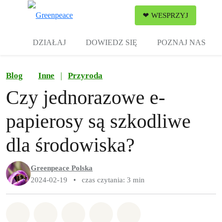
Zw
❤ WESPRZYJ
Menu
DZIAŁAJ
DOWIEDZ SIĘ
POZNAJ NAS
Blog
Inne
|
Przyroda
Czy jednorazowe e-
papierosy są szkodliwe
dla środowiska?
Greenpeace Polska
2024-02-19
•
czas czytania: 3 min
Udostępnij w Whatsapp
Udostępnij w Facebook
Udostępnij w Twitter
Udostępnij przez Email
Udostępnij w Bluesky