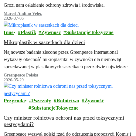
Grozi nam osłabienie ochrony zdrowia i środowiska.
Marcel Andino Velez
2026-07-06
Inne
Plastik
Żywność
SubstancjeToksyczne
Mikroplastik w saszetkach dla dzieci
Najnowsze badania zlecone przez Greenpeace International
wykazały obecność mikroplastiku w żywności dla niemowląt
sprzedawanej w plastikowych saszetkach przez dwie największe
światowe firmy spożywcze, Nestlé i Danone, co budzi poważne
Greenpeace Polska
2026-05-29
obawy…
Przyroda
Pszczoły
Rolnictwo
Żywność
SubstancjeToksyczne
Czy minister rolnictwa ochroni nas przed toksycznymi
pestycydami?
Greenpeace wezwał polski rząd do odrzucenia propozycji Komisji