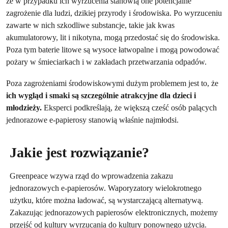
że w przypadku ich wyrzucenia stanowią one potencjalne
zagrożenie dla ludzi, dzikiej przyrody i środowiska. Po wyrzuceniu
zawarte w nich szkodliwe substancje, takie jak kwas
akumulatorowy, lit i nikotyna, mogą przedostać się do środowiska.
Poza tym baterie litowe są wysoce łatwopalne i mogą powodować
pożary w śmieciarkach i w zakładach przetwarzania odpadów.
Poza zagrożeniami środowiskowymi dużym problemem jest to, że
ich wygląd i smaki są szczególnie atrakcyjne dla dzieci i
młodzieży.
Eksperci podkreślają, że większą cześć osób palących
jednorazowe e-papierosy stanowią właśnie najmłodsi.
Jakie jest rozwiązanie?
Greenpeace wzywa rząd do wprowadzenia zakazu
jednorazowych e-papierosów. Waporyzatory wielokrotnego
użytku, które można ładować, są wystarczającą alternatywą.
Zakazując jednorazowych papierosów elektronicznych, możemy
przejść od kultury wyrzucania do kultury ponownego użycia.