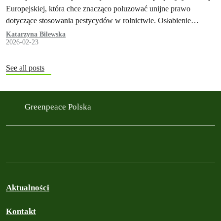
Europejskiej, która chce znacząco poluzować unijne prawo
dotyczące stosowania pestycydów w rolnictwie. Osłabienie
przepisów, które nakładają pewne restrykcje na stosowanie
Katarzyna Bilewska
2026-02-23
chemicznych środków…
See all posts
Greenpeace Polska
Aktualności
Kontakt