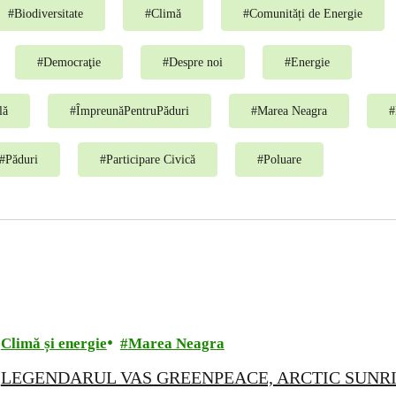
#
Biodiversitate
#
Climă
#
Comunități de Energie
#
Democraţie
#
Despre noi
#
Energie
lă
#
ÎmpreunăPentruPăduri
#
Marea Neagra
#
#
Păduri
#
Participare Civică
#
Poluare
Climă și energie
Marea Neagra
LEGENDARUL VAS GREENPEACE, ARCTIC SUNRI