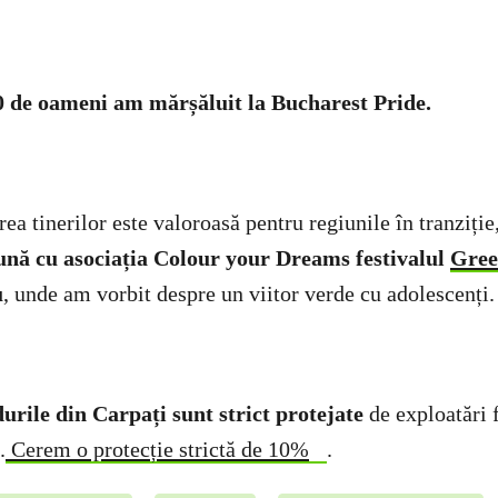
0 de oameni am mărșăluit la Bucharest Pride.
a tinerilor este valoroasă pentru regiunile în tranziție
nă cu asociația Colour your Dreams festivalul
Gre
u
, unde am vorbit despre un viitor verde cu adolescenți.
rile din Carpați sunt strict protejate
de exploatări f
.
Cerem o protecție strictă de 10%
.