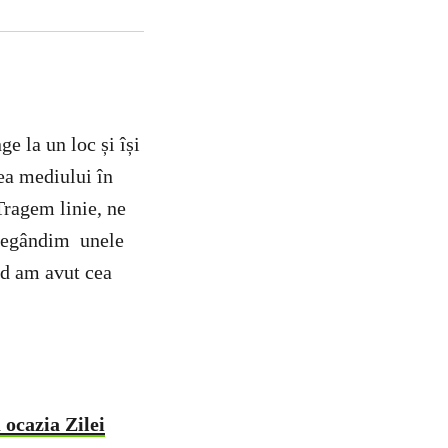
ge la un loc și își
ea mediului în
Tragem linie, ne
ă regândim unele
nd am avut cea
ocazia Zilei