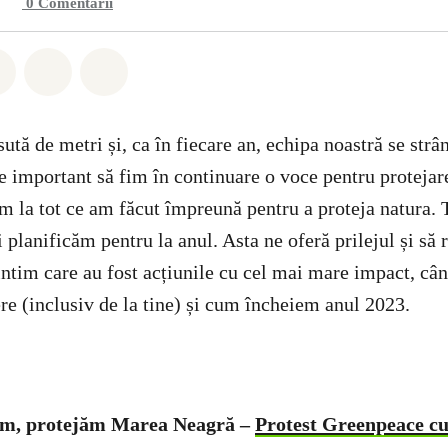
0
Comentarii
hatsapp
buie Facebook
Distribuie Twitter
Distribuie via Email
Share on Bluesky
ută de metri și, ca în fiecare an, echipa noastră se strân
e important să fim în continuare o voce pentru protejar
 la tot ce am făcut împreună pentru a proteja natura. 
i planificăm pentru la anul. Asta ne oferă prilejul și s
intim care au fost acțiunile cu cel mai mare impact, câ
re (inclusiv de la tine) și cum încheiem anul 2023.
im, protejăm Marea Neagră –
Protest Greenpeace cu 