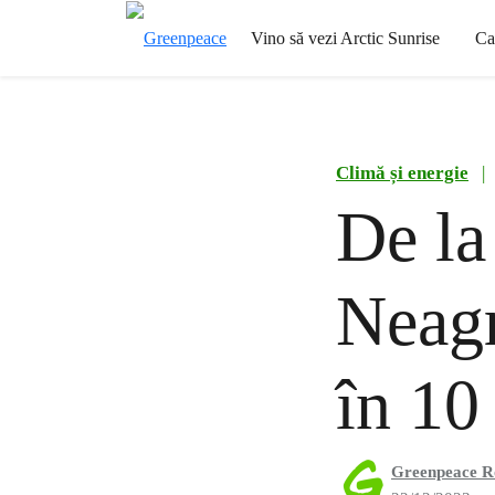
Vino să vezi Arctic Sunrise
Ca
Climă și energie
|
De la
Neagr
în 10 
Greenpeace 