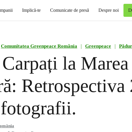
D
mpanii
Implică-te
Comunicate de presă
Despre noi
Comunitatea Greenpeace România
|
Greenpeace
|
Păduri
 Carpați la Marea
ă: Retrospectiva
fotografii.
România