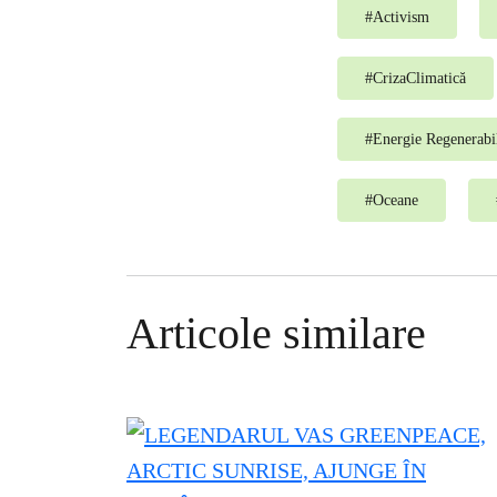
#
Activism
#
CrizaClimatică
#
Energie Regenerabi
#
Oceane
Articole similare