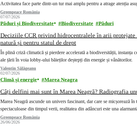
Activitatea face parte dintr-un tur mai amplu pentru a atrage atenția as
Greenpeace România
07/07/2026
Păduri și Biodiversitate
Biodiversitate
Păduri
Deciziile CCR privind hidrocentralele în arii protejate 
natură și pentru statul de drept
În plină criză climatică și pierdere accelerată a biodiversității, instanța
ale țării în voia lobby-ului băieților deștepți din energie și vânătorilor.
Valentin Sălăgeanu
02/07/2026
Climă și energie
Marea Neagra
Câți delfini mai sunt în Marea Neagră? Radiografia un
Marea Neagră ascunde un univers fascinant, dar care se micșorează în tă
spectaculoase din timpul verii, realitatea din adâncuri este una alarman
Greenpeace România
26/06/2026