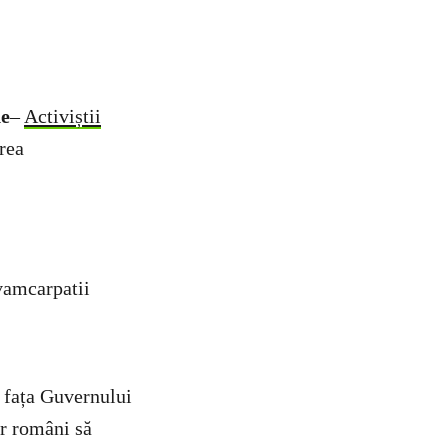
ne
–
Activiștii
rea
lvamcarpatii
n fața Guvernului
or români să