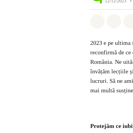
22/12/2023
•
Distribuie W
Distri
2023 e pe ultima s
reconfirmă de ce 
România. Ne uităm
învățăm lecțiile ș
lucruri. Să ne am
mai multă susține
Protejăm ce iub