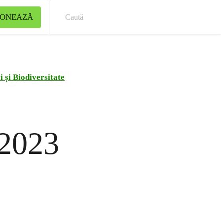
ONEAZĂ
Cau
 și Biodiversitate
 2023