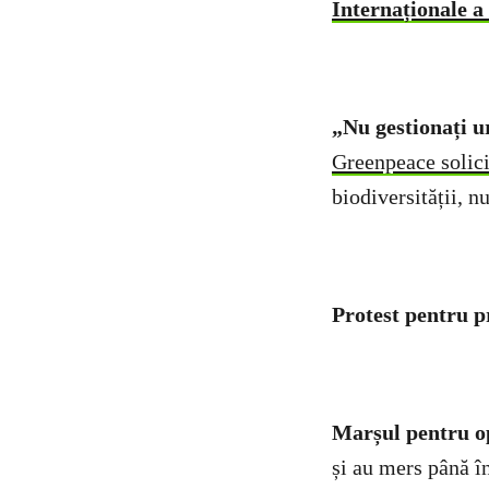
Internaționale a
„Nu gestionați u
Greenpeace solici
biodiversității, n
Protest pentru p
Marșul pentru op
și au mers până î