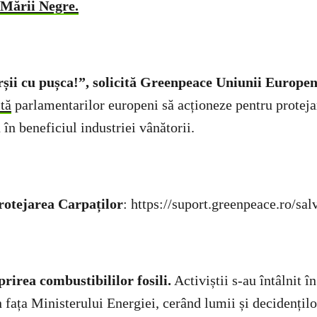
 Mării Negre.
rșii cu pușca!”, solicită Greenpeace Uniunii Europe
tă
parlamentarilor europeni să acționeze pentru proteja
u în beneficiul industriei vânătorii.
rotejarea Carpaților
: https://suport.greenpeace.ro/sa
rirea combustibililor fosili.
Activiștii s-au întâlnit î
n fața Ministerului Energiei, cerând lumii și decidențil