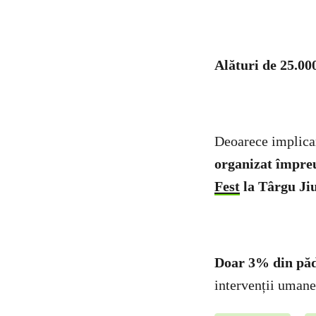
Alături de 25.00
Deoarece implicare
organizat împreu
Fest
la Târgu Ji
Doar 3% din pădu
intervenții umane