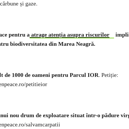
 cărbune și gaze.
ace pentru a
atrage atenția asupra riscurilor
impli
tru biodiversitatea din Marea Neagră.
lt de 1000 de oameni pentru Parcul IOR
. Petiție:
enpeace.ro/petitieior
unui nou drum de exploatare situat într-o pădure vir
eenpeace.ro/salvamcarpatii