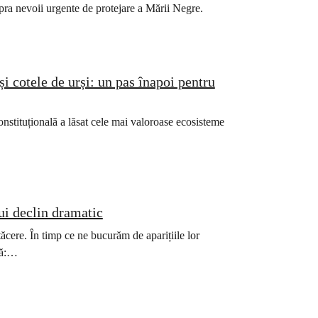
upra nevoii urgente de protejare a Mării Negre.
și cotele de urși: un pas înapoi pentru
 constituțională a lăsat cele mai valoroase ecosisteme
ui declin dramatic
cere. În timp ce ne bucurăm de aparițiile lor
tă:…