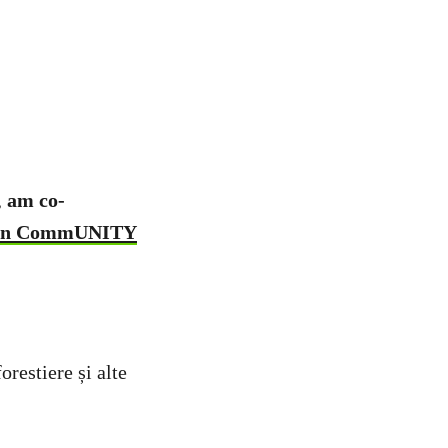
,
am co-
en CommUNITY
orestiere și alte